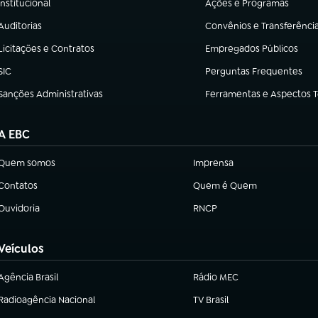
Institucional
Ações e Programas
(abre em nova aba)
(abre em nova aba)
Auditorias
Convênios e Transferênci
(abre em nova aba)
(abre em nova aba)
Licitações e Contratos
Empregados Públicos
(abre em nova aba)
(abre em nova aba)
SIC
Perguntas Frequentes
(abre em nova aba)
(abre em nova aba)
Sanções Administrativas
Ferramentas e Aspectos 
(abre em nova aba)
(abre em nova aba)
A EBC
Quem somos
Imprensa
(abre em nova aba)
(abre em nova aba)
Contatos
Quem é Quem
(abre em nova aba)
(abre em nova aba)
Ouvidoria
RNCP
(abre em nova aba)
(abre em nova aba)
Veículos
Agência Brasil
Rádio MEC
(abre em nova aba)
Radioagência Nacional
TV Brasil
(abre em nova aba)
(abre em nova aba)