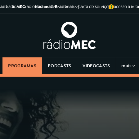
asil
rádio
MEC
rádio
Nacional
tv
Brasil
carta de serviço
acesso à inf
mais
PROGRAMAS
PODCASTS
VIDEOCASTS
mais