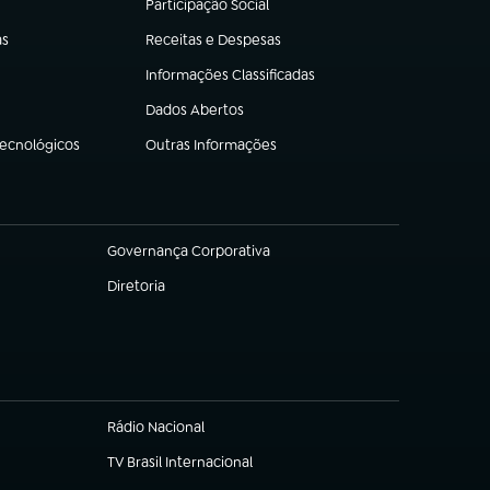
Participação Social
(abre em nova aba)
as
Receitas e Despesas
(abre em nova aba)
Informações Classificadas
(abre em nova aba)
Dados Abertos
(abre em nova aba)
Tecnológicos
Outras Informações
(abre em nova aba)
Governança Corporativa
(abre em nova aba)
Diretoria
(abre em nova aba)
Rádio Nacional
(abre em nova aba)
TV Brasil Internacional
(abre em nova aba)