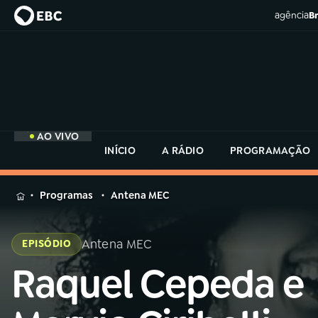
agência
Br
AO VIVO
INÍCIO
A RÁDIO
PROGRAMAÇÃO
MENU
Programas
Antena MEC
Buscar
na
Antena MEC
EPISÓDIO
Rádio
Buscar
MEC
Raquel Cepeda e
Buscar
na
Rádio
Início
AO VIVO