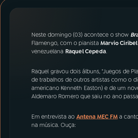
07
ÚLTIMAS
08
PRÊMIO RÁDIO MEC
Neste domingo (03) acontece o show
Br
Flamengo, com o pianista
Marvio Ciribel
ACOMPANHE A RÁDIO MEC
venezuelana
Raquel Cepeda
.
YouTube
Facebook
Raquel gravou dois álbuns, "Juegos de Play
Instagram
X
de trabalhos de outros artistas como o d
americano Kenneth Easton) e de um nov
TikTok
Aldemaro Romero que saiu no ano passa
Em entrevista ao
Antena MEC FM
a canto
na música. Ouça: