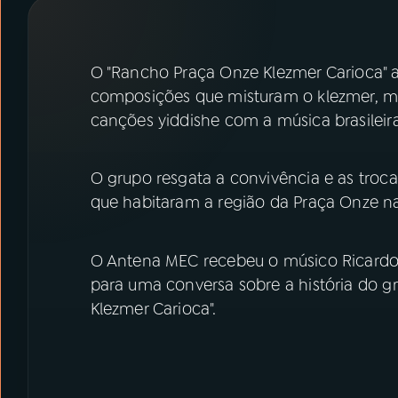
07
ÚLTIMAS
08
PRÊMIO RÁDIO MEC
O "Rancho Praça Onze Klezmer Carioca" 
composições que misturam o klezmer, mús
canções yiddishe com a música brasileira
ACOMPANHE A RÁDIO MEC
YouTube
Facebook
O grupo resgata a convivência e as trocas
que habitaram a região da Praça Onze na
Instagram
X
TikTok
O Antena MEC recebeu o músico Ricardo S
para uma conversa sobre a história do 
Klezmer Carioca".