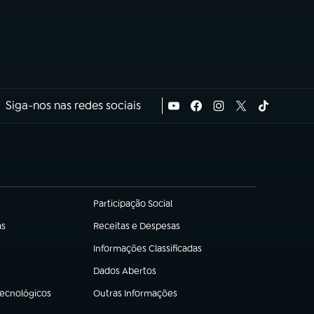
Siga-nos nas redes sociais
Participação Social
(abre em nova aba)
as
Receitas e Despesas
(abre em nova aba)
Informações Classificadas
(abre em nova aba)
Dados Abertos
(abre em nova aba)
Tecnológicos
Outras Informações
(abre em nova aba)