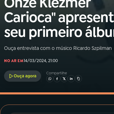
Onze Klezmer
MEC
Carioca" apresen
01
INÍCIO
seu primeiro álb
02
A RÁDIO
Ouça entrevista com o músico Ricardo Szpilman
03
PROGRAMAÇÃO
14/03/2024, 21:00
NO AR EM
04
PROGRAMAS
Compartilhe
Ouça agora
05
PODCASTS
06
VIDEOCASTS