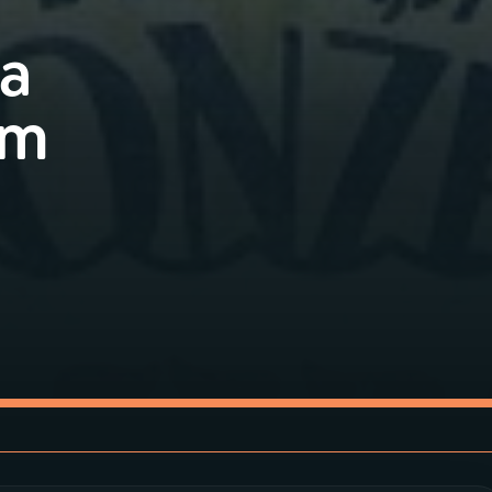
ta
um