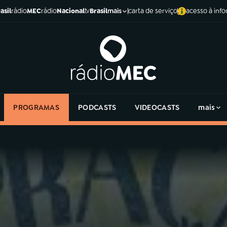
asil
rádio
MEC
rádio
Nacional
tv
Brasil
carta de serviço
acesso à inf
mais
PROGRAMAS
PODCASTS
VIDEOCASTS
mais