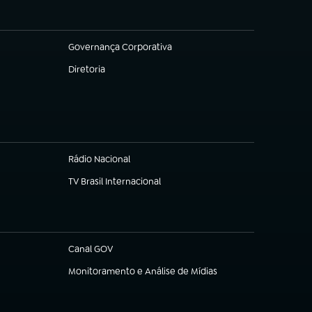
Governança Corporativa
(abre em nova aba)
Diretoria
(abre em nova aba)
Rádio Nacional
(abre em nova aba)
TV Brasil Internacional
(abre em nova aba)
Canal GOV
(abre em nova aba)
Monitoramento e Análise de Mídias
(abre em nova aba)