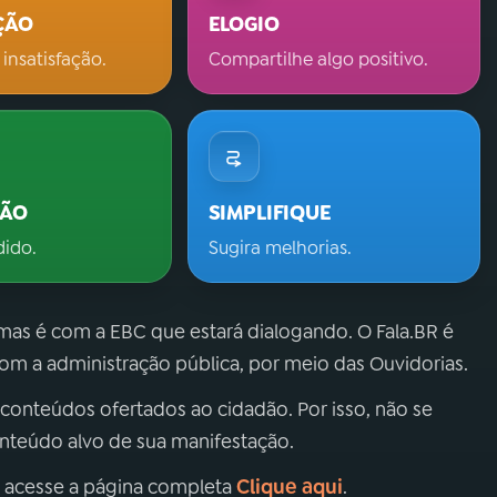
ÇÃO
ELOGIO
 insatisfação.
Compartilhe algo positivo.
ÇÃO
SIMPLIFIQUE
dido.
Sugira melhorias.
 mas é com a EBC que estará dialogando. O Fala.BR é
m a administração pública, por meio das Ouvidorias.
 conteúdos ofertados ao cidadão. Por isso, não se
onteúdo alvo de sua manifestação.
Clique aqui
, acesse a página completa
.