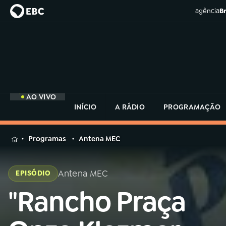
agência
Br
AO VIVO
INÍCIO
A RÁDIO
PROGRAMAÇÃO
MENU
Programas
Antena MEC
Buscar
na
Antena MEC
EPISÓDIO
Rádio
Buscar
MEC
"Rancho Praça
Buscar
na
Rádio
Início
AO VIVO