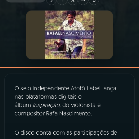
03
PROGRAMAÇÃO
04
PROGRAMAS
05
PODCASTS
06
VIDEOCASTS
O selo independente Atotô Label lança
nas plataformas digitais o
07
ÚLTIMAS
álbum
Inspiração
, do violonista e
compositor Rafa Nascimento.
08
PRÊMIO RÁDIO MEC
O disco conta com as participações de
ACOMPANHE A RÁDIO MEC