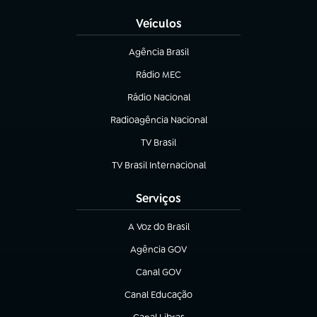
Veículos
Agência Brasil
(abre em nova aba)
Rádio MEC
Rádio Nacional
(abre em nova aba)
Radioagência Nacional
(abre em nova aba)
TV Brasil
(abre em nova aba)
TV Brasil Internacional
(abre em nova aba)
Serviços
A Voz do Brasil
(abre em nova aba)
Agência GOV
(abre em nova aba)
Canal GOV
(abre em nova aba)
Canal Educação
(abre em nova aba)