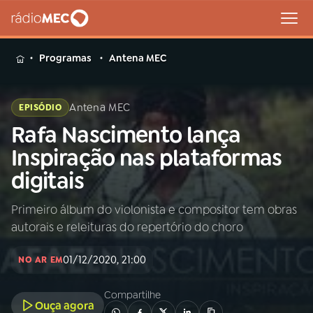
MENU
Programas
Antena MEC
Antena MEC
EPISÓDIO
Rafa Nascimento lança
Buscar
na
Inspiração nas plataformas
Rádio
Buscar
digitais
MEC
Primeiro álbum do violonista e compositor tem obras
Início
AO VIVO
autorais e releituras do repertório do choro
01
INÍCIO
01/12/2020, 21:00
NO AR EM
Compartilhe
02
A RÁDIO
Ouça agora