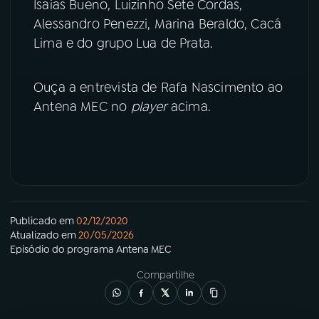
Isaias Bueno, Luizinho Sete Cordas,
Alessandro Penezzi, Marina Beraldo, Cacá
YouTube
Facebook
Lima e do grupo Lua de Prata.
Instagram
X
Ouça a entrevista de Rafa Nascimento ao
TikTok
Antena MEC no
player
acima.
Publicado em
02/12/2020
Atualizado em
20/05/2026
Episódio
do programa
Antena MEC
Compartilhe