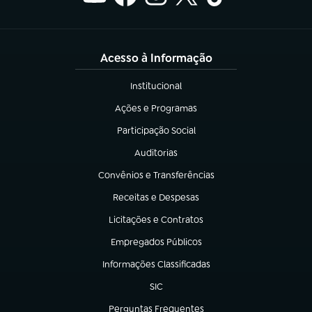
Acesso à Informação
Institucional
(abre em nova aba)
Ações e Programas
(abre em nova aba)
Participação Social
(abre em nova aba)
Auditorias
(abre em nova aba)
Convênios e Transferências
(abre em nova aba)
Receitas e Despesas
(abre em nova aba)
Licitações e Contratos
(abre em nova aba)
Empregados Públicos
(abre em nova aba)
Informações Classificadas
(abre em nova aba)
SIC
(abre em nova aba)
Perguntas Frequentes