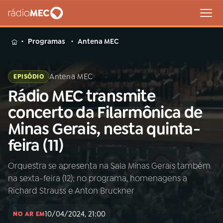
MENU
Programas
Antena MEC
Antena MEC
EPISÓDIO
Rádio MEC transmite
Buscar
na
concerto da Filarmônica de
Rádio
Buscar
Minas Gerais, nesta quinta-
MEC
feira (11)
Início
AO VIVO
Orquestra se apresenta na Sala Minas Gerais também
na sexta-feira (12); no programa, homenagens a
01
INÍCIO
Richard Strauss e Anton Bruckner
10/04/2024, 21:00
02
A RÁDIO
NO AR EM