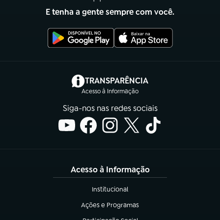
E tenha a gente sempre com você.
(abre em nova aba)
TRANSPARÊNCIA
Acesso à Informação
Siga-nos nas redes sociais
Acesso à Informação
Institucional
(abre em nova aba)
Ações e Programas
(abre em nova aba)