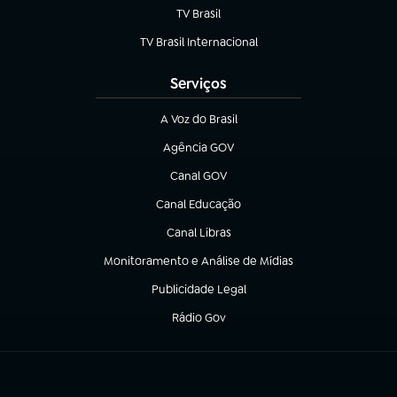
TV Brasil
(abre em nova aba)
TV Brasil Internacional
(abre em nova aba)
Serviços
A Voz do Brasil
(abre em nova aba)
Agência GOV
(abre em nova aba)
Canal GOV
(abre em nova aba)
Canal Educação
(abre em nova aba)
Canal Libras
(abre em nova aba)
Monitoramento e Análise de Mídias
(abre em nova aba)
Publicidade Legal
(abre em nova aba)
Rádio Gov
(abre em nova aba)