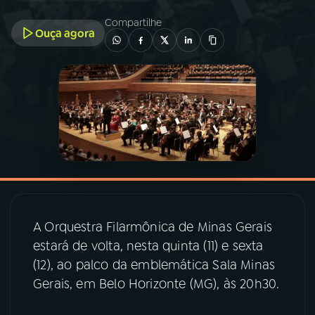
Compartilhe
Ouça agora
03
PROGRAMAÇÃO
04
PROGRAMAS
05
PODCASTS
06
VIDEOCASTS
07
ÚLTIMAS
A Orquestra Filarmônica de Minas Gerais
estará de volta, nesta quinta (11) e sexta
(12), ao palco da emblemática Sala Minas
08
PRÊMIO RÁDIO MEC
Gerais, em Belo Horizonte (MG), às 20h30.
ACOMPANHE A RÁDIO MEC