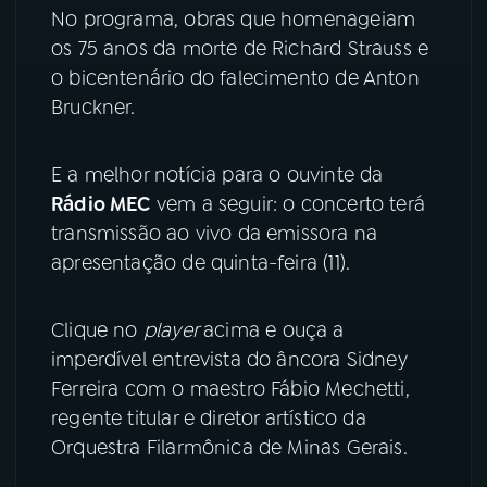
No programa, obras que homenageiam
os 75 anos da morte de Richard Strauss e
YouTube
Facebook
o bicentenário do falecimento de Anton
Instagram
X
Bruckner.
TikTok
E a melhor notícia para o ouvinte da
Rádio MEC
vem a seguir: o concerto terá
transmissão ao vivo da emissora na
apresentação de quinta-feira (11).
Clique no
player
acima e ouça a
imperdível entrevista do âncora Sidney
Ferreira com o maestro Fábio Mechetti,
regente titular e diretor artístico da
Orquestra Filarmônica de Minas Gerais.