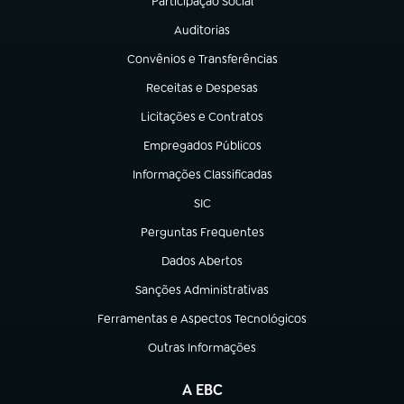
Participação Social
(abre em nova aba)
Auditorias
(abre em nova aba)
Convênios e Transferências
(abre em nova aba)
Receitas e Despesas
(abre em nova aba)
Licitações e Contratos
(abre em nova aba)
Empregados Públicos
(abre em nova aba)
Informações Classificadas
(abre em nova aba)
SIC
(abre em nova aba)
Perguntas Frequentes
(abre em nova aba)
Dados Abertos
(abre em nova aba)
Sanções Administrativas
(abre em nova aba)
Ferramentas e Aspectos Tecnológicos
(abre em nova aba)
Outras Informações
(abre em nova aba)
A EBC