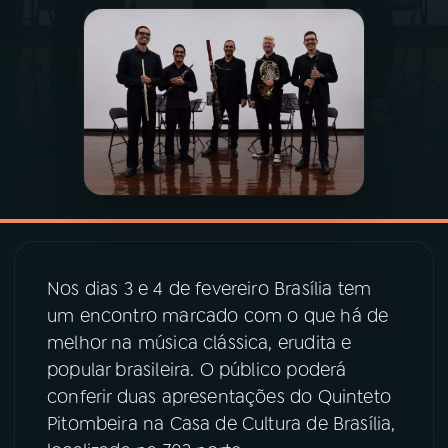
03
PROGRAMAÇÃO
04
PROGRAMAS
05
PODCASTS
06
VIDEOCASTS
Nos dias 3 e 4 de fevereiro Brasília tem
07
ÚLTIMAS
um encontro marcado com o que há de
melhor na música clássica, erudita e
popular brasileira. O público poderá
08
PRÊMIO RÁDIO MEC
conferir duas apresentações do Quinteto
Pitombeira na Casa de Cultura de Brasília,
ACOMPANHE A RÁDIO MEC