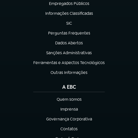
Empregados Públicos
(abre em nova aba)
Informações Classificadas
(abre em nova aba)
SIC
(abre em nova aba)
Perguntas Frequentes
(abre em nova aba)
Dados Abertos
(abre em nova aba)
Sanções Administrativas
(abre em nova aba)
Ferramentas e Aspectos Tecnológicos
(abre em nova aba)
Outras Informações
(abre em nova aba)
A EBC
Quem somos
(abre em nova aba)
Imprensa
(abre em nova aba)
Governança Corporativa
(abre em nova aba)
Contatos
(abre em nova aba)