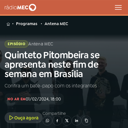
MENU
Programas
Antena MEC
Antena MEC
EPISÓDIO
Quinteto Pitombeira se
Buscar
na
apresenta neste fim de
Rádio
Buscar
semana em Brasília
MEC
Confira um bate-papo com os integrantes
Início
AO VIVO
01/02/2024, 18:00
NO AR EM
01
INÍCIO
Compartilhe
Ouça agora
02
A RÁDIO