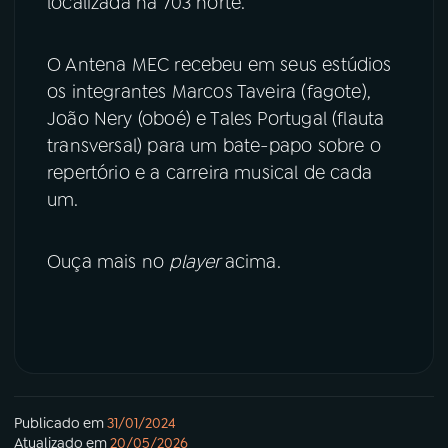
localizada na 703 norte.
YouTube
Facebook
O Antena MEC recebeu em seus estúdios
os integrantes Marcos Taveira (fagote),
Instagram
X
João Nery (oboé) e Tales Portugal (flauta
transversal) para um bate-papo sobre o
TikTok
repertório e a carreira musical de cada
um.
Ouça mais no
player
acima.
Publicado em
31/01/2024
Atualizado em
20/05/2026