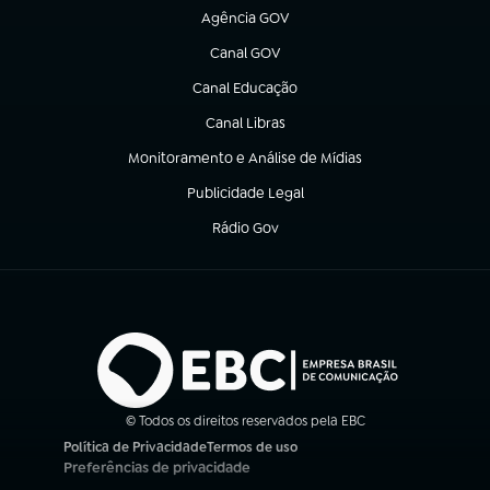
Agência GOV
(abre em nova aba)
Canal GOV
(abre em nova aba)
Canal Educação
(abre em nova aba)
Canal Libras
(abre em nova aba)
Monitoramento e Análise de Mídias
(abre em nova aba)
Publicidade Legal
(abre em nova aba)
Rádio Gov
(abre em nova aba)
© Todos os direitos reservados pela EBC
Política de Privacidade
Termos de uso
(abre em nova aba)
(abre em nova aba)
Preferências de privacidade