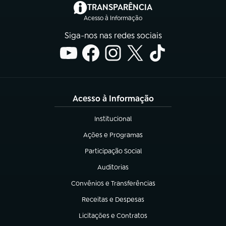
(abre em nova aba)
TRANSPARÊNCIA
Acesso à Informação
Siga-nos nas redes sociais
Acesso à Informação
Institucional
(abre em nova aba)
Ações e Programas
(abre em nova aba)
Participação Social
(abre em nova aba)
Auditorias
(abre em nova aba)
Convênios e Transferências
(abre em nova aba)
Receitas e Despesas
(abre em nova aba)
Licitações e Contratos
(abre em nova aba)