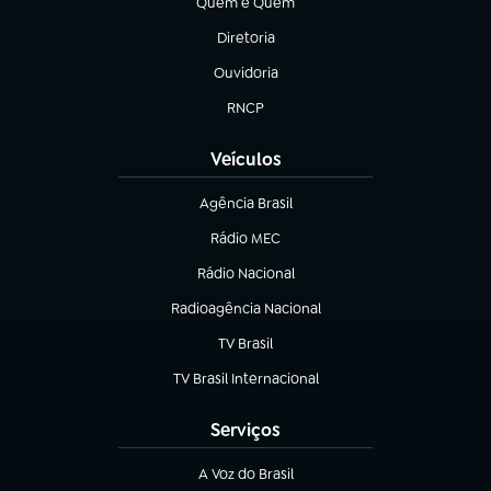
Quem é Quem
(abre em nova aba)
Diretoria
(abre em nova aba)
Ouvidoria
(abre em nova aba)
RNCP
(abre em nova aba)
Veículos
Agência Brasil
(abre em nova aba)
Rádio MEC
Rádio Nacional
(abre em nova aba)
Radioagência Nacional
(abre em nova aba)
TV Brasil
(abre em nova aba)
TV Brasil Internacional
(abre em nova aba)
Serviços
A Voz do Brasil
(abre em nova aba)