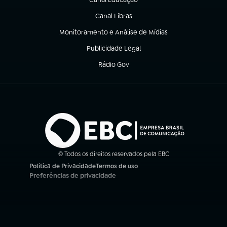
(abre em nova aba)
Canal Libras
(abre em nova aba)
Monitoramento e Análise de Mídias
(abre em nova aba)
Publicidade Legal
(abre em nova aba)
Rádio Gov
(abre em nova aba)
© Todos os direitos reservados pela EBC
Política de Privacidade
Termos de uso
(abre em nova aba)
(abre em nova aba)
Preferências de privacidade