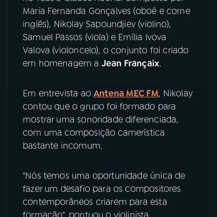
Maria Fernanda Gonçalves (oboé e corne
YouTube
Facebook
inglês), Nikolay Sapoundjiev (violino),
Samuel Passos (viola) e Emília Ivova
Instagram
X
Valova (violoncelo), o conjunto foi criado
em homenagem a
Jean Françaix
.
TikTok
Em entrevista ao
Antena MEC FM
, Nikolay
contou que o grupo foi formado para
mostrar uma sonoridade diferenciada,
com uma composição camerística
bastante incomum.
"Nós temos uma oportunidade única de
fazer um desafio para os compositores
contemporâneos criarem para esta
formação", pontuou o violinista.