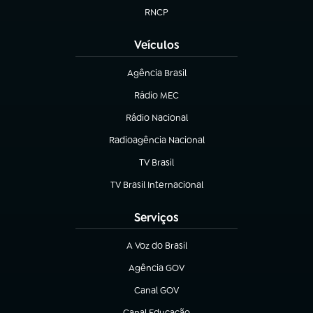
RNCP
(abre em nova aba)
Veículos
Agência Brasil
(abre em nova aba)
Rádio MEC
Rádio Nacional
(abre em nova aba)
Radioagência Nacional
(abre em nova aba)
TV Brasil
(abre em nova aba)
TV Brasil Internacional
(abre em nova aba)
Serviços
A Voz do Brasil
(abre em nova aba)
Agência GOV
(abre em nova aba)
Canal GOV
(abre em nova aba)
Canal Educação