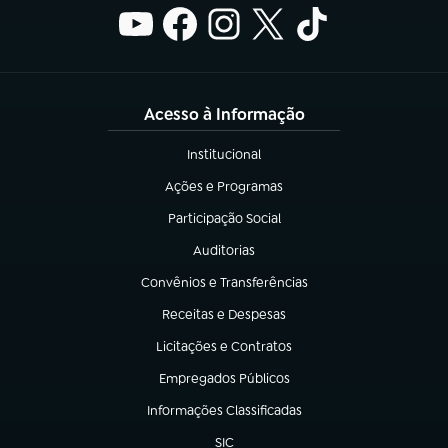
Acesso à Informação
Institucional
(abre em nova aba)
Ações e Programas
(abre em nova aba)
Participação Social
(abre em nova aba)
Auditorias
(abre em nova aba)
Convênios e Transferências
(abre em nova aba)
Receitas e Despesas
(abre em nova aba)
Licitações e Contratos
(abre em nova aba)
Empregados Públicos
(abre em nova aba)
Informações Classificadas
(abre em nova aba)
SIC