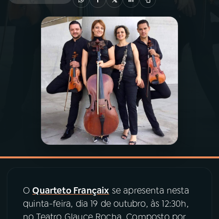
03
PROGRAMAÇÃO
04
PROGRAMAS
05
PODCASTS
06
VIDEOCASTS
07
ÚLTIMAS
08
PRÊMIO RÁDIO MEC
O
Quarteto Françaix
se apresenta nesta
quinta-feira, dia 19 de outubro, às 12:30h,
no Teatro Glauce Rocha. Composto por
ACOMPANHE A RÁDIO MEC