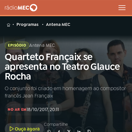
MENU
Programas
Antena MEC
Antena MEC
EPISÓDIO
Quarteto Françaix se
Buscar
na
apresenta no Teatro Glauce
Rádio
Buscar
Rocha
MEC
O conjunto foi criado em homenagem ao compositor
Início
AO VIVO
francês Jean Françaix
01
INÍCIO
18/10/2017, 20:11
NO AR EM
Compartilhe
02
A RÁDIO
Ouça agora