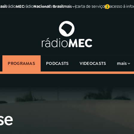
asil
rádio
MEC
rádio
Nacional
tv
Brasil
carta de serviço
acesso à inf
mais
PROGRAMAS
PODCASTS
VIDEOCASTS
mais
se