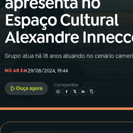
apresenta no
MEC
Espaço Cultural
01
INÍCIO
Alexandre Innecc
02
A RÁDIO
Grupo atua há 18 anos atuando no cenário camerís
03
PROGRAMAÇÃO
29/08/2024, 19:44
NO AR EM
04
PROGRAMAS
Compartilhe
Ouça agora
05
PODCASTS
06
VIDEOCASTS