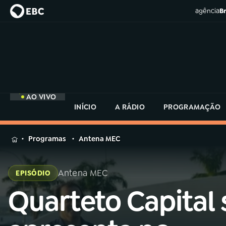
agência
Br
AO VIVO
INÍCIO
A RÁDIO
PROGRAMAÇÃO
MENU
Programas
Antena MEC
Buscar
na
Antena MEC
EPISÓDIO
Rádio
Buscar
MEC
Quarteto Capital 
Buscar
na
Rádio
Início
AO VIVO