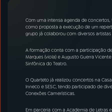
07
ÚLTIMAS
08
PRÊMIO RÁDIO MEC
Com uma intensa agenda de concertos, t
como proposta a execução de um repertó
grupo já colaborou com diversos artistas
ACOMPANHE A RÁDIO MEC
YouTube
Facebook
A formação conta com a participação de D
Marques (viola) e Augusto Guerra Vicente 
Instagram
X
Sinfônica do Teatro.
TikTok
O Quarteto já realizou concertos na Cas
Inneco e SESC, tendo participado de di
Conexões Camerísticas.
Em parceria com a Academia de Letras e 