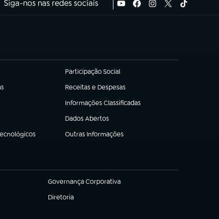
Siga-nos nas redes sociais
Participação Social
(abre em nova aba)
as
Receitas e Despesas
(abre em nova aba)
Informações Classificadas
(abre em nova aba)
Dados Abertos
(abre em nova aba)
Tecnológicos
Outras Informações
(abre em nova aba)
Governança Corporativa
(abre em nova aba)
Diretoria
(abre em nova aba)