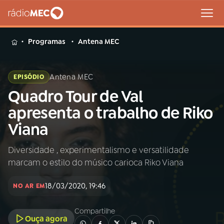
MENU
Programas
Antena MEC
Antena MEC
EPISÓDIO
Quadro Tour de Val
Buscar
na
apresenta o trabalho de Riko
Rádio
Buscar
Viana
MEC
Diversidade , experimentalismo e versatilidade
Início
AO VIVO
marcam o estilo do músico carioca Riko Viana
01
INÍCIO
18/03/2020, 19:46
NO AR EM
Compartilhe
02
A RÁDIO
Ouça agora