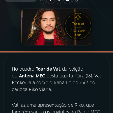
03
PROGRAMAÇÃO
04
PROGRAMAS
05
PODCASTS
06
VIDEOCASTS
No quadro
Tour de Val
, da edição
do
Antena MEC
desta quarta-feira (18), Val
07
ÚLTIMAS
Becker fala sobre o trabalho do músico
carioca Riko Viana.
08
PRÊMIO RÁDIO MEC
Val az uma apresentação de Riko, que
também saúda os ouvintes da Rádio MEC,
ACOMPANHE A RÁDIO MEC