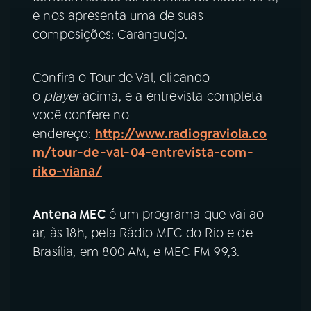
e nos apresenta uma de suas
YouTube
Facebook
composições: Caranguejo.
Instagram
X
Confira o Tour de Val, clicando
o
player
acima, e a entrevista completa
TikTok
você confere no
endereço:
http://www.radiograviola.co
m/tour-de-val-04-entrevista-com-
riko-viana/
Antena MEC
é um programa que vai ao
ar, às 18h, pela Rádio MEC do Rio e de
Brasília, em 800 AM, e MEC FM 99,3.