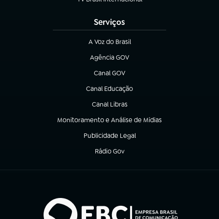
(abre em nova aba)
Serviços
A Voz do Brasil
(abre em nova aba)
Agência GOV
(abre em nova aba)
Canal GOV
(abre em nova aba)
Canal Educação
(abre em nova aba)
Canal Libras
(abre em nova aba)
Monitoramento e Análise de Mídias
(abre em nova aba)
Publicidade Legal
(abre em nova aba)
Rádio Gov
(abre em nova aba)