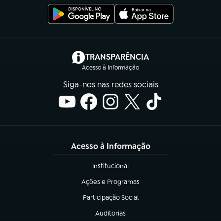
(abre em nova aba)
TRANSPARÊNCIA
Acesso à Informação
Siga-nos nas redes sociais
Acesso à Informação
Institucional
(abre em nova aba)
Ações e Programas
(abre em nova aba)
Participação Social
(abre em nova aba)
Auditorias
(abre em nova aba)