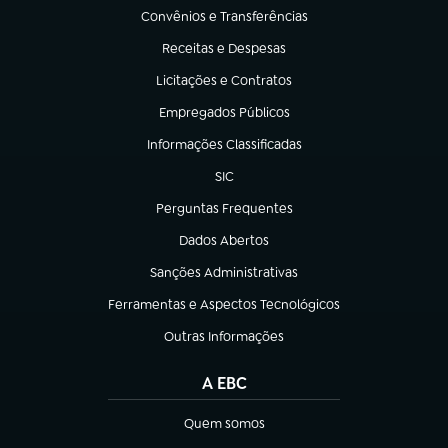
Convênios e Transferências
(abre em nova aba)
Receitas e Despesas
(abre em nova aba)
Licitações e Contratos
(abre em nova aba)
Empregados Públicos
(abre em nova aba)
Informações Classificadas
(abre em nova aba)
SIC
(abre em nova aba)
Perguntas Frequentes
(abre em nova aba)
Dados Abertos
(abre em nova aba)
Sanções Administrativas
(abre em nova aba)
Ferramentas e Aspectos Tecnológicos
(abre em nova aba)
Outras Informações
(abre em nova aba)
A EBC
Quem somos
(abre em nova aba)