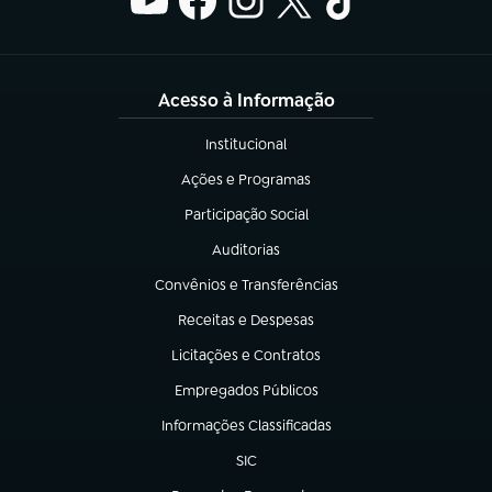
Acesso à Informação
Institucional
(abre em nova aba)
Ações e Programas
(abre em nova aba)
Participação Social
(abre em nova aba)
Auditorias
(abre em nova aba)
Convênios e Transferências
(abre em nova aba)
Receitas e Despesas
(abre em nova aba)
Licitações e Contratos
(abre em nova aba)
Empregados Públicos
(abre em nova aba)
Informações Classificadas
(abre em nova aba)
SIC
(abre em nova aba)