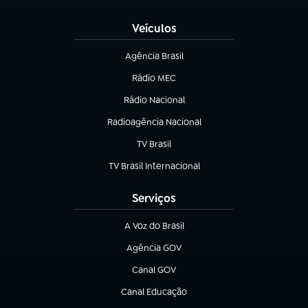
(abre em nova aba)
Veículos
Agência Brasil
(abre em nova aba)
Rádio MEC
Rádio Nacional
(abre em nova aba)
Radioagência Nacional
(abre em nova aba)
TV Brasil
(abre em nova aba)
TV Brasil Internacional
(abre em nova aba)
Serviços
A Voz do Brasil
(abre em nova aba)
Agência GOV
(abre em nova aba)
Canal GOV
(abre em nova aba)
Canal Educação
(abre em nova aba)