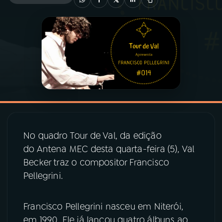
03
PROGRAMAÇÃO
04
PROGRAMAS
05
PODCASTS
06
VIDEOCASTS
No quadro Tour de Val, da edição
do Antena MEC desta quarta-feira (5), Val
07
ÚLTIMAS
Becker traz o compositor Francisco
Pellegrini.
08
PRÊMIO RÁDIO MEC
Francisco Pellegrini nasceu em Niterói,
em 1990. Ele já lançou quatro álbuns ao
ACOMPANHE A RÁDIO MEC