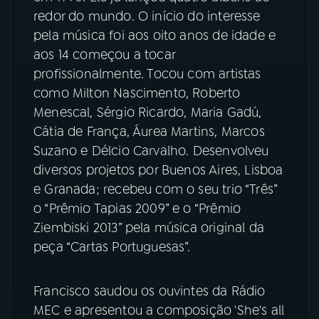
redor do mundo. O início do interesse
YouTube
Facebook
pela música foi aos oito anos de idade e
aos 14 começou a tocar
Instagram
X
profissionalmente. Tocou com artistas
como Milton Nascimento, Roberto
TikTok
Menescal, Sérgio Ricardo, Maria Gadú,
Cátia de França, Áurea Martins, Marcos
Suzano e Délcio Carvalho. Desenvolveu
diversos projetos por Buenos Aires, Lisboa
e Granada; recebeu com o seu trio “Três”
o “Prêmio Tapias 2009” e o “Prêmio
Ziembiski 2013” pela música original da
peça “Cartas Portuguesas”.
Francisco saudou os ouvintes da Rádio
MEC e apresentou a composição 'She's all