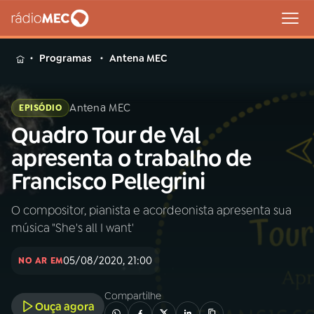
MENU
Programas
Antena MEC
Antena MEC
EPISÓDIO
Quadro Tour de Val
Buscar
na
apresenta o trabalho de
Rádio
Buscar
Francisco Pellegrini
MEC
O compositor, pianista e acordeonista apresenta sua
Início
AO VIVO
música "She's all I want'
01
INÍCIO
05/08/2020, 21:00
NO AR EM
Compartilhe
02
A RÁDIO
Ouça agora