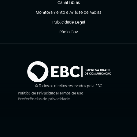
Canal Libras
(abre em nova aba)
Monitoramento e Análise de Mídias
(abre em nova aba)
Publicidade Legal
(abre em nova aba)
Rádio Gov
(abre em nova aba)
© Todos os direitos reservados pela EBC
Política de Privacidade
Termos de uso
(abre em nova aba)
(abre em nova aba)
Preferências de privacidade