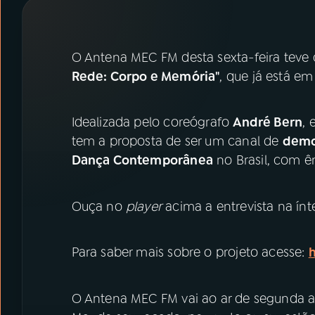
07
ÚLTIMAS
08
PRÊMIO RÁDIO MEC
O Antena MEC FM desta sexta-feira teve
Rede: Corpo e Memória"
, que já está em
ACOMPANHE A RÁDIO MEC
Idealizada pelo coreógrafo
André Bern
, 
YouTube
Facebook
tem a proposta de ser um canal de
demo
Dança Contemporânea
no Brasil, com ê
Instagram
X
TikTok
Ouça no
player
acima a entrevista na ínt
Para saber mais sobre o projeto acesse:
h
O Antena MEC FM vai ao ar de segunda a s