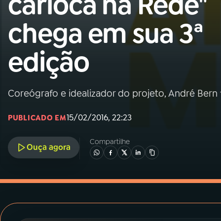
carioca na Rede"
MEC
chega em sua 3ª
01
INÍCIO
edição
02
A RÁDIO
Coreógrafo e idealizador do projeto, André Bern 
03
PROGRAMAÇÃO
15/02/2016, 22:23
PUBLICADO EM
04
PROGRAMAS
Compartilhe
Ouça agora
05
PODCASTS
06
VIDEOCASTS