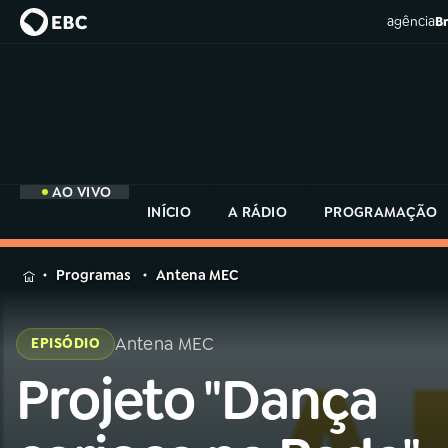
agência
Br
AO VIVO
INÍCIO
A RÁDIO
PROGRAMAÇÃO
MENU
Programas
Antena MEC
Buscar
na
Antena MEC
EPISÓDIO
Rádio
Buscar
MEC
Projeto "Dança
Buscar
na
Rádio
Início
AO VIVO