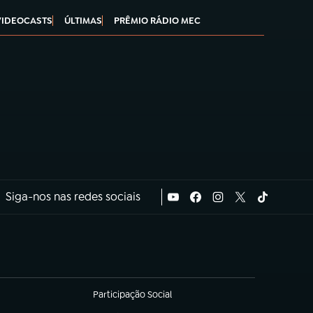
VIDEOCASTS
ÚLTIMAS
PRÊMIO RÁDIO MEC
Siga-nos nas redes sociais
Participação Social
(abre em nova aba)