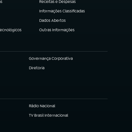
as
Receitas e Despesas
(abre em nova aba)
Informações Classificadas
(abre em nova aba)
Dados Abertos
(abre em nova aba)
Tecnológicos
Outras Informações
(abre em nova aba)
Governança Corporativa
(abre em nova aba)
Diretoria
(abre em nova aba)
Rádio Nacional
(abre em nova aba)
TV Brasil Internacional
(abre em nova aba)