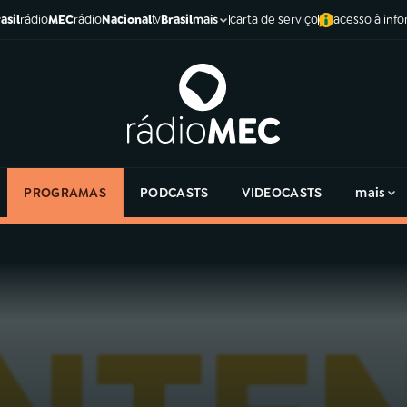
asil
rádio
MEC
rádio
Nacional
tv
Brasil
carta de serviço
acesso à inf
mais
PROGRAMAS
PODCASTS
VIDEOCASTS
mais