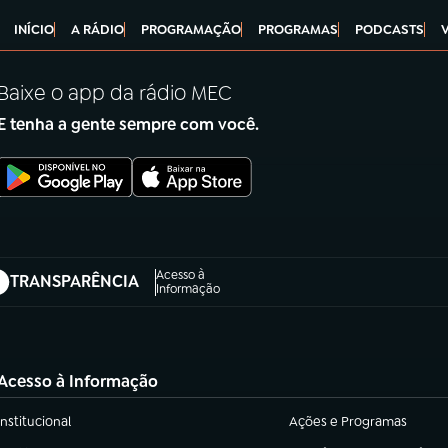
INÍCIO
A RÁDIO
PROGRAMAÇÃO
PROGRAMAS
PODCASTS
Baixe o app da rádio MEC
E tenha a gente sempre com você.
Acesso à
TRANSPARÊNCIA
abre em nova aba)
Informação
Acesso à Informação
Institucional
Ações e Programas
(abre em nova aba)
(abre em nova aba)