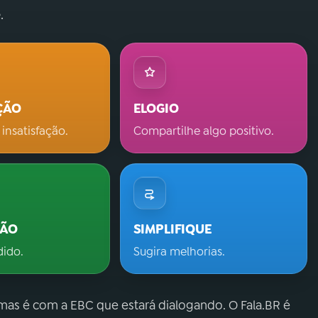
.
ÇÃO
ELOGIO
 insatisfação.
Compartilhe algo positivo.
ÇÃO
SIMPLIFIQUE
dido.
Sugira melhorias.
 mas é com a EBC que estará dialogando. O Fala.BR é