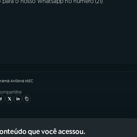
 para o nosso Whatsapp no número (21)
grama
Antena MEC
ompartilhe
conteúdo que você acessou.