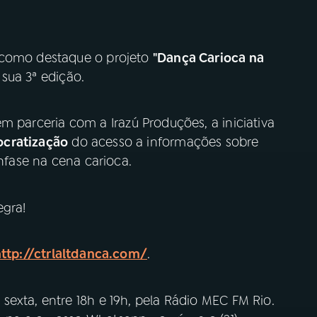
 como destaque o projeto
"Dança Carioca na
 sua 3ª edição.
em parceria com a Irazú Produções, a iniciativa
cratização
do acesso a informações sobre
nfase na cena carioca.
egra!
ttp://ctrlaltdanca.com/
.
exta, entre 18h e 19h, pela Rádio MEC FM Rio.