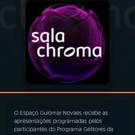
03
PROGRAMAÇÃO
04
PROGRAMAS
05
PODCASTS
06
VIDEOCASTS
07
ÚLTIMAS
O Espaço Guiomar Novaes recebe as
08
PRÊMIO RÁDIO MEC
apresentações programadas pelos
participantes do Programa Gestores da
ACOMPANHE A RÁDIO MEC