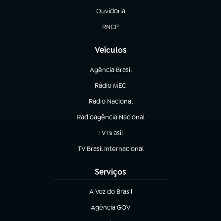
Ouvidoria
(abre em nova aba)
RNCP
(abre em nova aba)
Veículos
Agência Brasil
(abre em nova aba)
Rádio MEC
Rádio Nacional
(abre em nova aba)
Radioagência Nacional
(abre em nova aba)
TV Brasil
(abre em nova aba)
TV Brasil Internacional
(abre em nova aba)
Serviços
A Voz do Brasil
(abre em nova aba)
Agência GOV
(abre em nova aba)