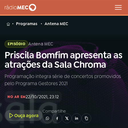
MENU
Programas
Antena MEC
Antena MEC
EPISÓDIO
Priscila Bomfim apresenta as
Buscar
na
atrações da Sala Chroma
Rádio
Buscar
MEC
Programação integra série de concertos promovidos
pelo Programa Gestores 2021
Início
AO VIVO
22/10/2021, 23:12
NO AR EM
01
INÍCIO
Compartilhe
Ouça agora
02
A RÁDIO