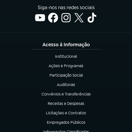
Siga-nos nas redes sociais
Acesso à Informação
Institucional
(abre em nova aba)
Ações e Programas
(abre em nova aba)
Participação Social
(abre em nova aba)
Auditorias
(abre em nova aba)
Convênios e Transferências
(abre em nova aba)
Receitas e Despesas
(abre em nova aba)
Licitações e Contratos
(abre em nova aba)
Empregados Públicos
(abre em nova aba)
Informações Classificadas