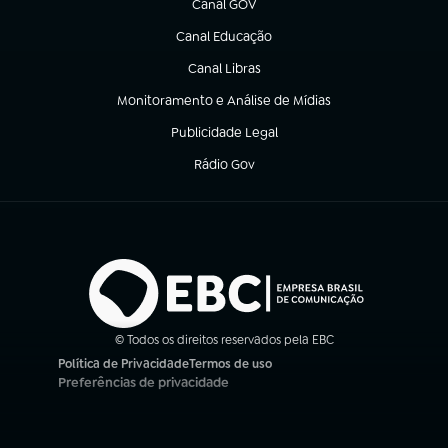
Canal GOV
(abre em nova aba)
Canal Educação
(abre em nova aba)
Canal Libras
(abre em nova aba)
Monitoramento e Análise de Mídias
(abre em nova aba)
Publicidade Legal
(abre em nova aba)
Rádio Gov
(abre em nova aba)
© Todos os direitos reservados pela EBC
Política de Privacidade
Termos de uso
(abre em nova aba)
(abre em nova aba)
Preferências de privacidade