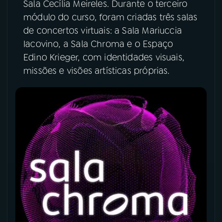
Sala Cecília Meireles. Durante o terceiro
módulo do curso, foram criadas três salas
YouTube
Facebook
de concertos virtuais: a Sala Mariuccia
Iacovino, a Sala Chroma e o Espaço
Instagram
X
Edino Krieger, com identidades visuais,
missões e visões artísticas próprias.
TikTok