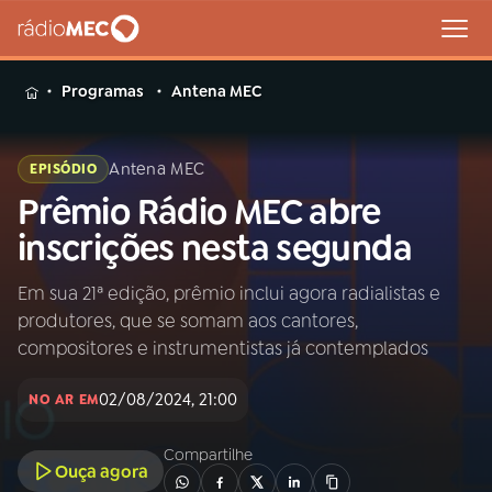
MENU
Programas
Antena MEC
Antena MEC
EPISÓDIO
Prêmio Rádio MEC abre
Buscar
na
inscrições nesta segunda
Rádio
Buscar
MEC
Em sua 21ª edição, prêmio inclui agora radialistas e
produtores, que se somam aos cantores,
Início
AO VIVO
compositores e instrumentistas já contemplados
02/08/2024, 21:00
01
INÍCIO
NO AR EM
Compartilhe
Ouça agora
02
A RÁDIO