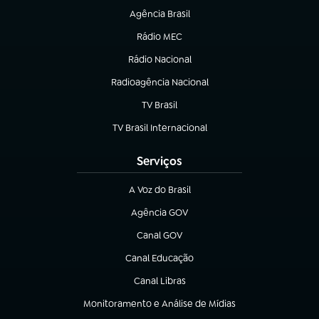
Agência Brasil
(abre em nova aba)
Rádio MEC
Rádio Nacional
(abre em nova aba)
Radioagência Nacional
(abre em nova aba)
TV Brasil
(abre em nova aba)
TV Brasil Internacional
(abre em nova aba)
Serviços
A Voz do Brasil
(abre em nova aba)
Agência GOV
(abre em nova aba)
Canal GOV
(abre em nova aba)
Canal Educação
(abre em nova aba)
Canal Libras
(abre em nova aba)
Monitoramento e Análise de Mídias
(abre em nova aba)