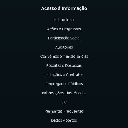
Acesso à Informação
Institucional
(abre em nova aba)
Ações e Programas
(abre em nova aba)
Participação Social
(abre em nova aba)
Auditorias
(abre em nova aba)
Convênios e Transferências
(abre em nova aba)
Receitas e Despesas
(abre em nova aba)
Licitações e Contratos
(abre em nova aba)
Empregados Públicos
(abre em nova aba)
Informações Classificadas
(abre em nova aba)
SIC
(abre em nova aba)
Perguntas Frequentes
(abre em nova aba)
Dados Abertos
(abre em nova aba)