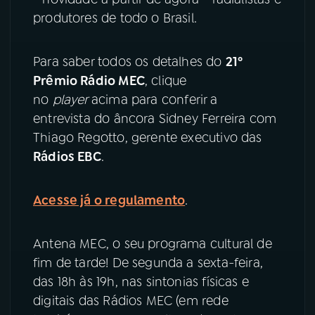
produtores de todo o Brasil.
YouTube
Facebook
Para saber todos os detalhes do
21º
Instagram
X
Prêmio Rádio MEC
, clique
no
player
acima para conferir a
TikTok
entrevista do âncora Sidney Ferreira com
Thiago Regotto, gerente executivo das
Rádios EBC
.
Acesse já o regulamento
.
Antena MEC, o seu programa cultural de
fim de tarde! De segunda a sexta-feira,
das 18h às 19h, nas sintonias físicas e
digitais das Rádios MEC (em rede