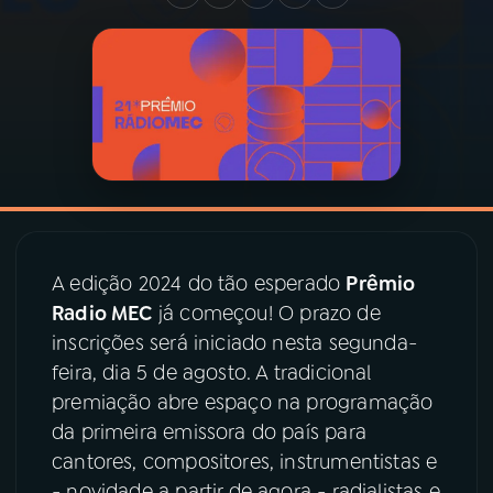
03
PROGRAMAÇÃO
04
PROGRAMAS
05
PODCASTS
06
VIDEOCASTS
A edição 2024 do tão esperado
Prêmio
Radio MEC
já começou! O prazo de
inscrições será iniciado nesta segunda-
07
ÚLTIMAS
feira, dia 5 de agosto. A tradicional
premiação abre espaço na programação
08
PRÊMIO RÁDIO MEC
da primeira emissora do país para
cantores, compositores, instrumentistas e
- novidade a partir de agora - radialistas e
ACOMPANHE A RÁDIO MEC