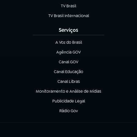
TV Brasil
(abre em nova aba)
TV Brasil Internacional
(abre em nova aba)
Serviços
A Voz do Brasil
(abre em nova aba)
Agência GOV
(abre em nova aba)
Canal GOV
(abre em nova aba)
Canal Educação
(abre em nova aba)
Canal Libras
(abre em nova aba)
Monitoramento e Análise de Mídias
(abre em nova aba)
Publicidade Legal
(abre em nova aba)
Rádio Gov
(abre em nova aba)