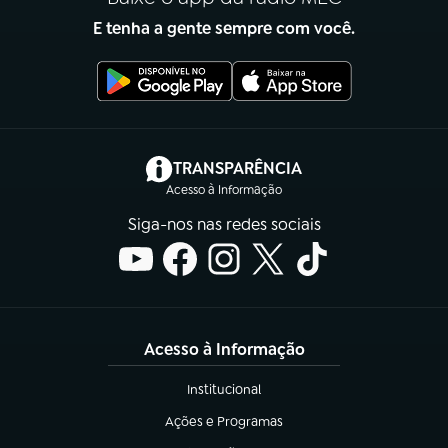
E tenha a gente sempre com você.
(abre em nova aba)
TRANSPARÊNCIA
Acesso à Informação
Siga-nos nas redes sociais
Acesso à Informação
Institucional
(abre em nova aba)
Ações e Programas
(abre em nova aba)