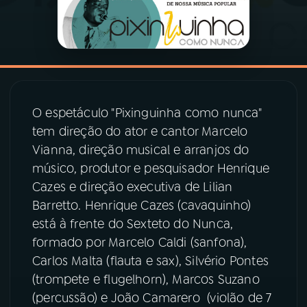
03
PROGRAMAÇÃO
04
PROGRAMAS
O espetáculo "Pixinguinha como nunca"
05
PODCASTS
tem direção do ator e cantor Marcelo
Vianna, direção musical e arranjos do
músico, produtor e pesquisador Henrique
06
VIDEOCASTS
Cazes e direção executiva de Lilian
Barretto. Henrique Cazes (cavaquinho)
07
ÚLTIMAS
está à frente do Sexteto do Nunca,
formado por Marcelo Caldi (sanfona),
08
PRÊMIO RÁDIO MEC
Carlos Malta (flauta e sax), Silvério Pontes
(trompete e flugelhorn), Marcos Suzano
(percussão) e João Camarero (violão de 7
ACOMPANHE A RÁDIO MEC