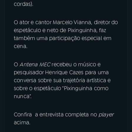
cordas).
YouTube
Facebook
O ator e cantor Marcelo Vianna, diretor do
Instagram
X
espetáculo e neto de Pixinguinha, faz
também uma participação especial em
TikTok
cena.
O
Antena MEC
recebeu o músico e
pesquisador Henrique Cazes para uma
conversa sobre sua trajetória artística e
sobre o espetáculo "Pixinguinha como
nunca".
Confira a entrevista completa no
player
acima.