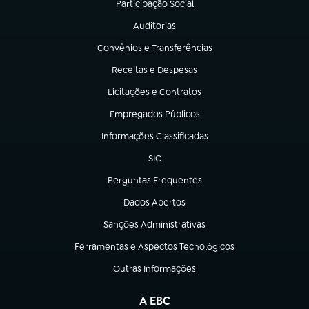
Participação Social
(abre em nova aba)
Auditorias
(abre em nova aba)
Convênios e Transferências
(abre em nova aba)
Receitas e Despesas
(abre em nova aba)
Licitações e Contratos
(abre em nova aba)
Empregados Públicos
(abre em nova aba)
Informações Classificadas
(abre em nova aba)
SIC
(abre em nova aba)
Perguntas Frequentes
(abre em nova aba)
Dados Abertos
(abre em nova aba)
Sanções Administrativas
(abre em nova aba)
Ferramentas e Aspectos Tecnológicos
(abre em nova aba)
Outras Informações
(abre em nova aba)
A EBC