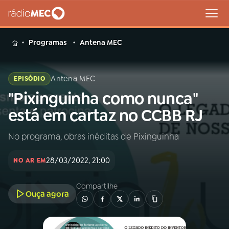
MENU
Programas
Antena MEC
Antena MEC
EPISÓDIO
"Pixinguinha como nunca"
Buscar
na
está em cartaz no CCBB RJ
Rádio
Buscar
MEC
No programa, obras inéditas de Pixinguinha
Início
AO VIVO
28/03/2022, 21:00
NO AR EM
01
INÍCIO
Compartilhe
Ouça agora
02
A RÁDIO