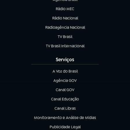
(abre em nova aba)
Rádio MEC
Rádio Nacional
(abre em nova aba)
Radioagência Nacional
(abre em nova aba)
TV Brasil
(abre em nova aba)
TV Brasil Internacional
(abre em nova aba)
Serviços
A Voz do Brasil
(abre em nova aba)
Agência GOV
(abre em nova aba)
Canal GOV
(abre em nova aba)
Canal Educação
(abre em nova aba)
Canal Libras
(abre em nova aba)
Monitoramento e Análise de Mídias
(abre em nova aba)
Publicidade Legal
(abre em nova aba)