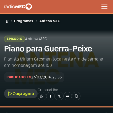
MENU
Programas
Antena MEC
Antena MEC
EPISÓDIO
Piano para Guerra-Peixe
Buscar
na
Rádio
Pianista Miriam Grosman toca neste fim de semana
Buscar
MEC
em homenagem aos 100
Início
AO VIVO
27/03/2014, 23:38
PUBLICADO EM
Compartilhe
01
INÍCIO
Ouça agora
02
A RÁDIO