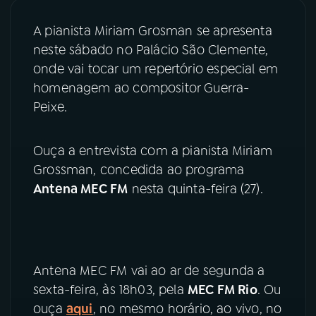
A pianista Miriam Grosman se apresenta
03
PROGRAMAÇÃO
neste sábado no Palácio São Clemente,
onde vai tocar um repertório especial em
04
PROGRAMAS
homenagem ao compositor Guerra-
Peixe.
05
PODCASTS
Ouça a entrevista com a pianista Miriam
Grossman, concedida ao programa
06
VIDEOCASTS
Antena MEC FM
nesta quinta-feira (27).
07
ÚLTIMAS
08
PRÊMIO RÁDIO MEC
Antena MEC FM vai ao ar de segunda a
sexta-feira, às 18h03, pela
MEC FM Rio
. Ou
ouça
aqui
, no mesmo horário, ao vivo, no
ACOMPANHE A RÁDIO MEC