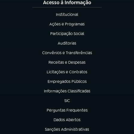
Acesso à Informação
Institucional
(abre em nova aba)
Ações e Programas
(abre em nova aba)
Participação Social
(abre em nova aba)
Auditorias
(abre em nova aba)
Convênios e Transferências
(abre em nova aba)
Receitas e Despesas
(abre em nova aba)
Licitações e Contratos
(abre em nova aba)
Empregados Públicos
(abre em nova aba)
Informações Classificadas
(abre em nova aba)
SIC
(abre em nova aba)
Perguntas Frequentes
(abre em nova aba)
Dados Abertos
(abre em nova aba)
Sanções Administrativas
(abre em nova aba)