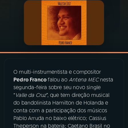
03
PROGRAMAÇÃO
04
PROGRAMAS
05
PODCASTS
06
VIDEOCASTS
O multi-instrumentista e compositor
Pedro Franco
falou ao
Antena MEC
nesta
segunda-feira sobre seu novo single
07
ÚLTIMAS
“
Valle da Cruz
”, que tem direção musical
do bandolinista Hamilton de Holanda e
08
PRÊMIO RÁDIO MEC
conta com a participação dos músicos
Pablo Arruda no baixo elétrico; Cassius
Theperson na bateria; Caetano Brasil no
ACOMPANHE A RÁDIO MEC