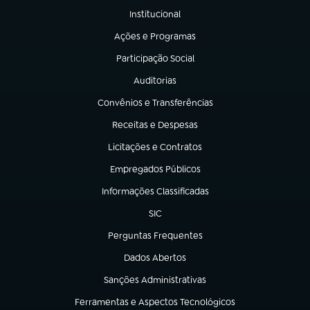
Institucional
(abre em nova aba)
Ações e Programas
(abre em nova aba)
Participação Social
(abre em nova aba)
Auditorias
(abre em nova aba)
Convênios e Transferências
(abre em nova aba)
Receitas e Despesas
(abre em nova aba)
Licitações e Contratos
(abre em nova aba)
Empregados Públicos
(abre em nova aba)
Informações Classificadas
(abre em nova aba)
SIC
(abre em nova aba)
Perguntas Frequentes
(abre em nova aba)
Dados Abertos
(abre em nova aba)
Sanções Administrativas
(abre em nova aba)
Ferramentas e Aspectos Tecnológicos
(abre em nova aba)