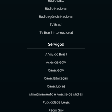
Rádio MEC
Rádio Nacional
(abre em nova aba)
Radioagência Nacional
(abre em nova aba)
TV Brasil
(abre em nova aba)
TV Brasil Internacional
(abre em nova aba)
Serviços
A Voz do Brasil
(abre em nova aba)
Agência GOV
(abre em nova aba)
Canal GOV
(abre em nova aba)
Canal Educação
(abre em nova aba)
Canal Libras
(abre em nova aba)
Monitoramento e Análise de Mídias
(abre em nova aba)
Publicidade Legal
(abre em nova aba)
Rádio Gov
(abre em nova aba)