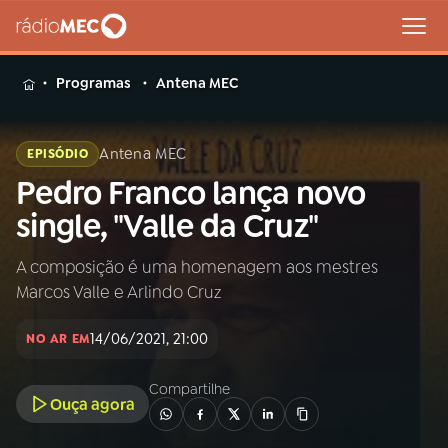
MENU
Programas
Antena MEC
Antena MEC
EPISÓDIO
Pedro Franco lança novo
Buscar
na
single, "Valle da Cruz"
Rádio
Buscar
MEC
A composição é uma homenagem aos mestres
Marcos Valle e Arlindo Cruz
Início
AO VIVO
14/06/2021, 21:00
NO AR EM
01
INÍCIO
Compartilhe
Ouça agora
02
A RÁDIO