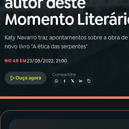
autor deste
MEC
Momento Literári
01
INÍCIO
02
A RÁDIO
Katy Navarro traz apontamentos sobre a obra de
novo livro "A ética das serpentes"
03
PROGRAMAÇÃO
23/08/2022, 21:00
NO AR EM
04
PROGRAMAS
Compartilhe
Ouça agora
05
PODCASTS
06
VIDEOCASTS