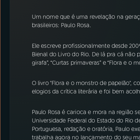
07
ÚLTIMAS
Um nome que é uma revelação na geraçã
08
PRÊMIO RÁDIO MEC
brasileiros: Paulo Rosa.
ACOMPANHE A RÁDIO MEC
Ele escreve profissionalmente desde 2009
Bienal do Livro do Rio. De lá pra cá nã
YouTube
Facebook
girafa”, “Curtas primaveras” e “Flora e o m
Instagram
X
O livro "Flora e o monstro de papelão", 
TikTok
elogios da crítica literária e foi bem aco
Paulo Rosa é carioca e mora na região se
Universidade Federal do Estado do Rio 
Portuguesa, redação e oratória, Paulo exe
trabalha agora no lançamento do seu mai