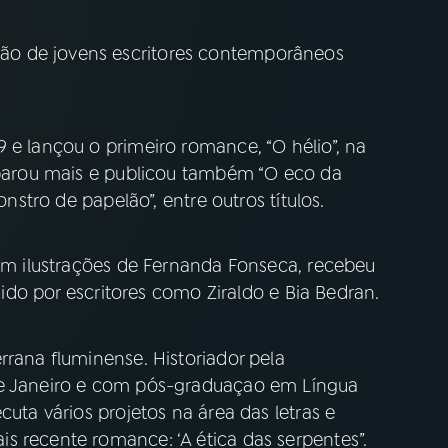
o de jovens escritores contemporâneos
 e lançou o primeiro romance, “O hélio”, na
o parou mais e publicou também “O eco da
onstro de papelão”, entre outros títulos.
com ilustrações de Fernanda Fonseca, recebeu
lhido por escritores como Ziraldo e Bia Bedran.
rrana fluminense. Historiador pela
de Janeiro e com pós-graduaçao em Língua
cuta vários projetos na área das letras e
s recente romance: ‘A ética das serpentes”.