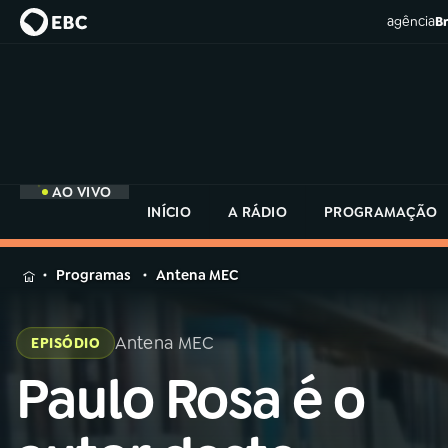
agência
Br
AO VIVO
INÍCIO
A RÁDIO
PROGRAMAÇÃO
MENU
Programas
Antena MEC
Buscar
na
Antena MEC
EPISÓDIO
Rádio
Buscar
MEC
Paulo Rosa é o
Buscar
na
Rádio
Início
AO VIVO