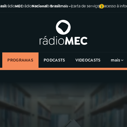
asil
rádio
MEC
rádio
Nacional
tv
Brasil
carta de serviço
acesso à inf
mais
PROGRAMAS
PODCASTS
VIDEOCASTS
mais