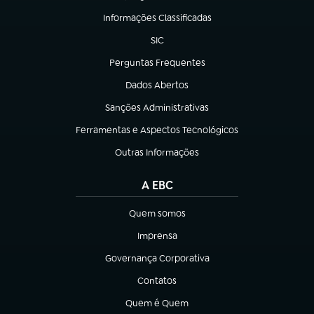
Informações Classificadas
(abre em nova aba)
SIC
(abre em nova aba)
Perguntas Frequentes
(abre em nova aba)
Dados Abertos
(abre em nova aba)
Sanções Administrativas
(abre em nova aba)
Ferramentas e Aspectos Tecnológicos
(abre em nova aba)
Outras Informações
(abre em nova aba)
A EBC
Quem somos
(abre em nova aba)
Imprensa
(abre em nova aba)
Governança Corporativa
(abre em nova aba)
Contatos
(abre em nova aba)
Quem é Quem
(abre em nova aba)