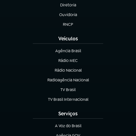
Diretoria
(abre em nova aba)
Ouvidoria
(abre em nova aba)
RNCP
(abre em nova aba)
Veículos
Agência Brasil
(abre em nova aba)
Rádio MEC
Rádio Nacional
(abre em nova aba)
Radioagência Nacional
(abre em nova aba)
TV Brasil
(abre em nova aba)
TV Brasil Internacional
(abre em nova aba)
Serviços
A Voz do Brasil
(abre em nova aba)
Agência GOV