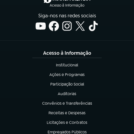
Acesso à Informação
Siga-nos nas redes sociais
Acesso à Informação
Institucional
(abre em nova aba)
Ações e Programas
(abre em nova aba)
Participação Social
(abre em nova aba)
Auditorias
(abre em nova aba)
Convênios e Transferências
(abre em nova aba)
Receitas e Despesas
(abre em nova aba)
Licitações e Contratos
(abre em nova aba)
Empregados Públicos
(abre em nova aba)