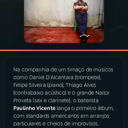
03
PROGRAMAÇÃO
04
PROGRAMAS
05
PODCASTS
Na companhia de um timaço de músicos
06
VIDEOCASTS
como Daniel D’Alcantara (trompete),
Felipe Silveira (piano), Thiago Alves
07
ÚLTIMAS
(contrabaixo acústico) e o grande Nailor
Proveta (sax e clarinete), o baterista
Paulinho Vicente
lança o primeiro álbum,
08
PRÊMIO RÁDIO MEC
com standards americanos em arranjos
particulares e cheios de improvisos.
ACOMPANHE A RÁDIO MEC