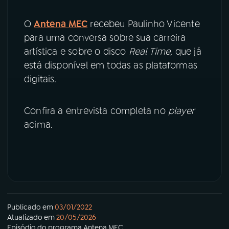
YouTube
Facebook
O
Antena MEC
recebeu Paulinho Vicente
para uma conversa sobre sua carreira
Instagram
X
artística e sobre o disco
Real Time
, que já
está disponível em todas as plataformas
TikTok
digitais.
Confira a entrevista completa no
player
acima.
Publicado em
03/01/2022
Atualizado em
20/05/2026
Episódio
do programa
Antena MEC