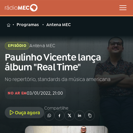
MENU
Programas
Antena MEC
Antena MEC
EPISÓDIO
Paulinho Vicente lança
Buscar
na
álbum "Real Time"
Rádio
Buscar
MEC
No repertório, standards da música americana
Início
AO VIVO
03/01/2022, 21:00
NO AR EM
01
INÍCIO
Compartilhe
Ouça agora
02
A RÁDIO