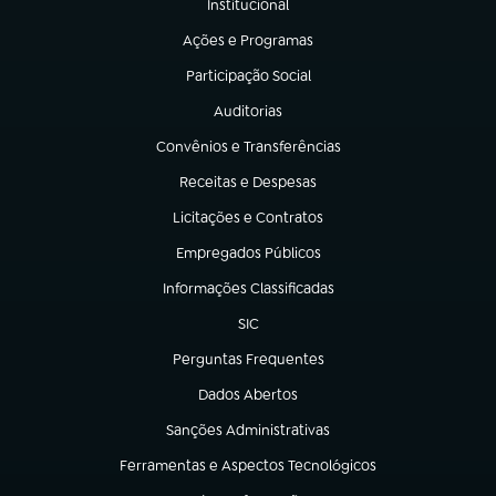
Institucional
(abre em nova aba)
Ações e Programas
(abre em nova aba)
Participação Social
(abre em nova aba)
Auditorias
(abre em nova aba)
Convênios e Transferências
(abre em nova aba)
Receitas e Despesas
(abre em nova aba)
Licitações e Contratos
(abre em nova aba)
Empregados Públicos
(abre em nova aba)
Informações Classificadas
(abre em nova aba)
SIC
(abre em nova aba)
Perguntas Frequentes
(abre em nova aba)
Dados Abertos
(abre em nova aba)
Sanções Administrativas
(abre em nova aba)
Ferramentas e Aspectos Tecnológicos
(abre em nova aba)