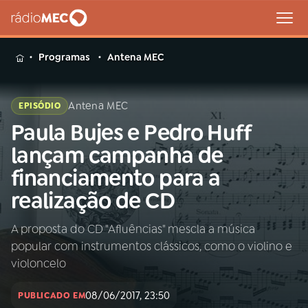
MENU
Programas
Antena MEC
Antena MEC
EPISÓDIO
Paula Bujes e Pedro Huff
Buscar
na
lançam campanha de
Rádio
Buscar
financiamento para a
MEC
realização de CD
Início
AO VIVO
A proposta do CD "Afluências" mescla a música
popular com instrumentos clássicos, como o violino e
01
INÍCIO
violoncelo
08/06/2017, 23:50
02
A RÁDIO
PUBLICADO EM