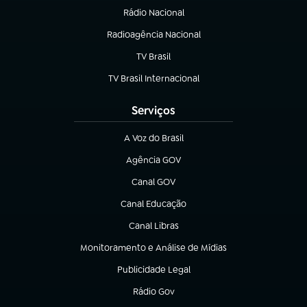
Rádio Nacional
(abre em nova aba)
Radioagência Nacional
(abre em nova aba)
TV Brasil
(abre em nova aba)
TV Brasil Internacional
(abre em nova aba)
Serviços
A Voz do Brasil
(abre em nova aba)
Agência GOV
(abre em nova aba)
Canal GOV
(abre em nova aba)
Canal Educação
(abre em nova aba)
Canal Libras
(abre em nova aba)
Monitoramento e Análise de Mídias
(abre em nova aba)
Publicidade Legal
(abre em nova aba)
Rádio Gov
(abre em nova aba)