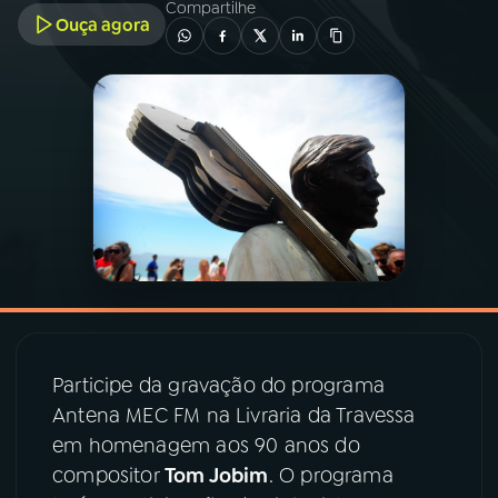
Compartilhe
Ouça agora
03
PROGRAMAÇÃO
04
PROGRAMAS
05
PODCASTS
06
VIDEOCASTS
07
ÚLTIMAS
Participe da gravação do programa
Antena MEC FM na Livraria da Travessa
08
PRÊMIO RÁDIO MEC
em homenagem aos 90 anos do
compositor
Tom Jobim
. O programa
ACOMPANHE A RÁDIO MEC