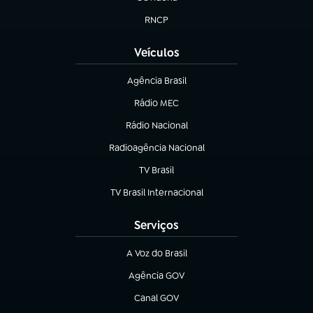
(abre em nova aba)
RNCP
(abre em nova aba)
Veículos
Agência Brasil
(abre em nova aba)
Rádio MEC
Rádio Nacional
(abre em nova aba)
Radioagência Nacional
(abre em nova aba)
TV Brasil
(abre em nova aba)
TV Brasil Internacional
(abre em nova aba)
Serviços
A Voz do Brasil
(abre em nova aba)
Agência GOV
(abre em nova aba)
Canal GOV
(abre em nova aba)