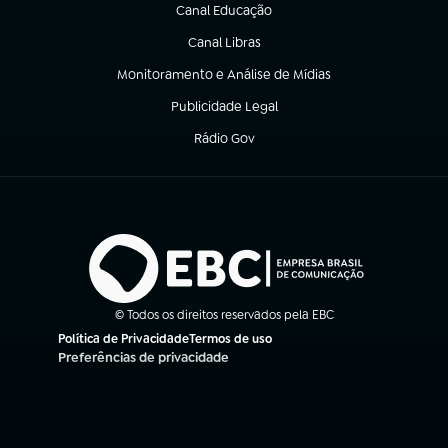
Canal Educação
(abre em nova aba)
Canal Libras
(abre em nova aba)
Monitoramento e Análise de Mídias
(abre em nova aba)
Publicidade Legal
(abre em nova aba)
Rádio Gov
(abre em nova aba)
© Todos os direitos reservados pela EBC
Política de Privacidade
Termos de uso
(abre em nova aba)
(abre em nova aba)
Preferências de privacidade