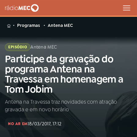
MENU
Programas
Antena MEC
Antena MEC
EPISÓDIO
Participe da gravação do
Buscar
na
programa Antena na
Rádio
Buscar
Travessa em homenagem a
MEC
Tom Jobim
Início
AO VIVO
Antena na Travessa traz novidades com atração
gravada e em novo horário
01
INÍCIO
18/03/2017, 17:12
NO AR EM
02
A RÁDIO