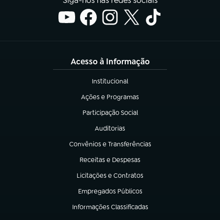
Siga-nos nas redes sociais
Acesso à Informação
Institucional
(abre em nova aba)
Ações e Programas
(abre em nova aba)
Participação Social
(abre em nova aba)
Auditorias
(abre em nova aba)
Convênios e Transferências
(abre em nova aba)
Receitas e Despesas
(abre em nova aba)
Licitações e Contratos
(abre em nova aba)
Empregados Públicos
(abre em nova aba)
Informações Classificadas
(abre em nova aba)