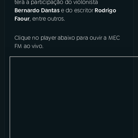
terá a participação do violonista
Bernardo Dantas
e do escritor
Rodrigo
YouTube
Facebook
Faour
, entre outros.
Instagram
X
Clique no player abaixo para ouvir a MEC
TikTok
FM ao vivo.