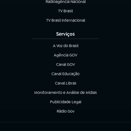
Radioagência Nacional
(abre em nova aba)
TV Brasil
(abre em nova aba)
TV Brasil Internacional
(abre em nova aba)
Serviços
A Voz do Brasil
(abre em nova aba)
Agência GOV
(abre em nova aba)
Canal GOV
(abre em nova aba)
Canal Educação
(abre em nova aba)
Canal Libras
(abre em nova aba)
Monitoramento e Análise de Mídias
(abre em nova aba)
Publicidade Legal
(abre em nova aba)
Rádio Gov
(abre em nova aba)