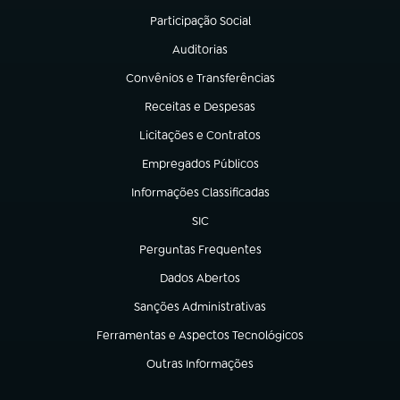
Participação Social
(abre em nova aba)
Auditorias
(abre em nova aba)
Convênios e Transferências
(abre em nova aba)
Receitas e Despesas
(abre em nova aba)
Licitações e Contratos
(abre em nova aba)
Empregados Públicos
(abre em nova aba)
Informações Classificadas
(abre em nova aba)
SIC
(abre em nova aba)
Perguntas Frequentes
(abre em nova aba)
Dados Abertos
(abre em nova aba)
Sanções Administrativas
(abre em nova aba)
Ferramentas e Aspectos Tecnológicos
(abre em nova aba)
Outras Informações
(abre em nova aba)