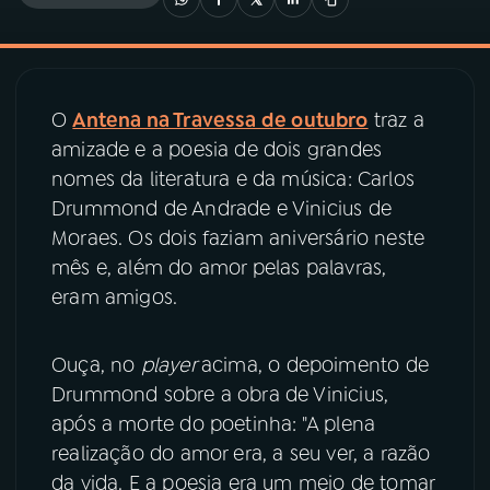
03
PROGRAMAÇÃO
O
Antena na Travessa de outubro
traz a
04
PROGRAMAS
amizade e a poesia de dois grandes
nomes da literatura e da música: Carlos
05
PODCASTS
Drummond de Andrade e Vinicius de
Moraes. Os dois faziam aniversário neste
mês e, além do amor pelas palavras,
06
VIDEOCASTS
eram amigos.
07
ÚLTIMAS
Ouça, no
player
acima, o depoimento de
Drummond sobre a obra de Vinicius,
08
PRÊMIO RÁDIO MEC
após a morte do poetinha: "A plena
realização do amor era, a seu ver, a razão
da vida. E a poesia era um meio de tomar
ACOMPANHE A RÁDIO MEC