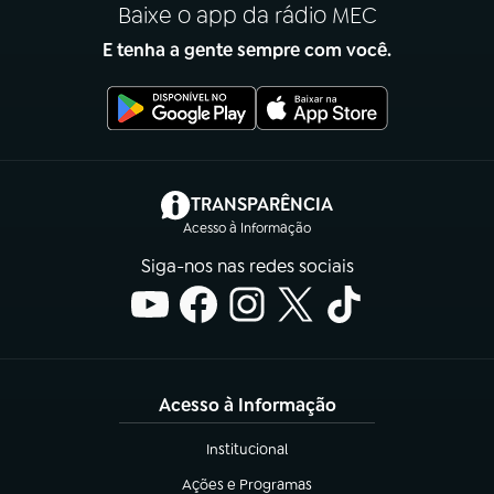
Baixe o app da rádio MEC
E tenha a gente sempre com você.
(abre em nova aba)
TRANSPARÊNCIA
Acesso à Informação
Siga-nos nas redes sociais
Acesso à Informação
Institucional
(abre em nova aba)
Ações e Programas
(abre em nova aba)