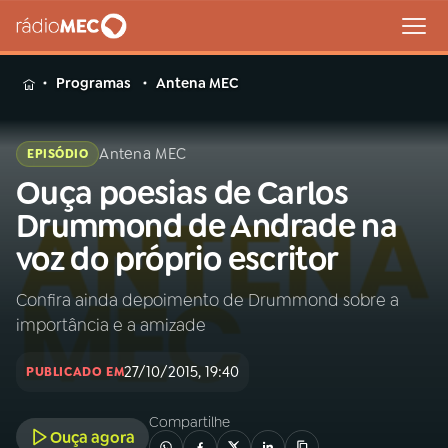
MENU
Programas
Antena MEC
Antena MEC
EPISÓDIO
Ouça poesias de Carlos
Buscar
na
Drummond de Andrade na
Rádio
Buscar
voz do próprio escritor
MEC
Confira ainda depoimento de Drummond sobre a
Início
AO VIVO
importância e a amizade
01
INÍCIO
27/10/2015, 19:40
PUBLICADO EM
Compartilhe
02
A RÁDIO
Ouça agora