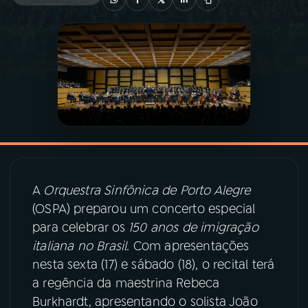
03
PROGRAMAÇÃO
04
PROGRAMAS
05
PODCASTS
06
VIDEOCASTS
A
Orquestra Sinfônica de Porto Alegre
(OSPA) preparou um concerto especial
07
ÚLTIMAS
para celebrar os
150 anos de imigração
italiana no Brasil
. Com apresentações
08
PRÊMIO RÁDIO MEC
nesta sexta (17) e sábado (18), o recital terá
a regência da maestrina Rebeca
Burkhardt, apresentando o solista João
ACOMPANHE A RÁDIO MEC