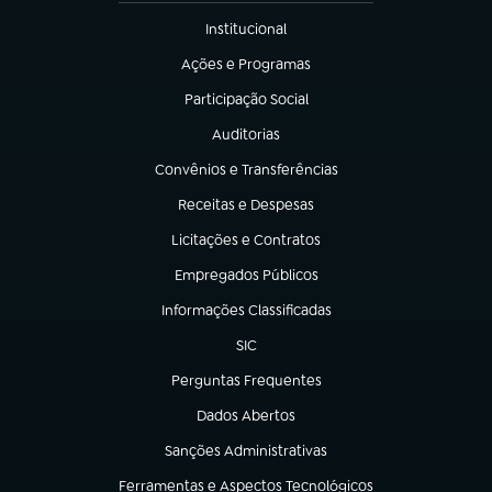
Institucional
(abre em nova aba)
Ações e Programas
(abre em nova aba)
Participação Social
(abre em nova aba)
Auditorias
(abre em nova aba)
Convênios e Transferências
(abre em nova aba)
Receitas e Despesas
(abre em nova aba)
Licitações e Contratos
(abre em nova aba)
Empregados Públicos
(abre em nova aba)
Informações Classificadas
(abre em nova aba)
SIC
(abre em nova aba)
Perguntas Frequentes
(abre em nova aba)
Dados Abertos
(abre em nova aba)
Sanções Administrativas
(abre em nova aba)
Ferramentas e Aspectos Tecnológicos