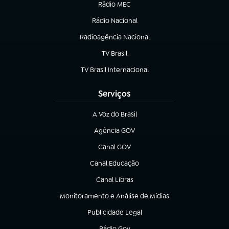
Rádio MEC
Rádio Nacional
(abre em nova aba)
Radioagência Nacional
(abre em nova aba)
TV Brasil
(abre em nova aba)
TV Brasil Internacional
(abre em nova aba)
Serviços
A Voz do Brasil
(abre em nova aba)
Agência GOV
(abre em nova aba)
Canal GOV
(abre em nova aba)
Canal Educação
(abre em nova aba)
Canal Libras
(abre em nova aba)
Monitoramento e Análise de Mídias
(abre em nova aba)
Publicidade Legal
(abre em nova aba)
Rádio Gov