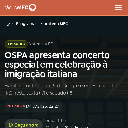
MENU
Programas
Antena MEC
Antena MEC
EPISÓDIO
OSPA apresenta concerto
Buscar
na
especial em celebração à
Rádio
Buscar
imigração italiana
MEC
Evento acontece em Porto Alegre e em Farroupilha
Início
AO VIVO
(RS) nesta sexta (17) e sábado (18)
01
INÍCIO
17/10/2025, 22:27
NO AR EM
Compartilhe
02
A RÁDIO
Ouça agora