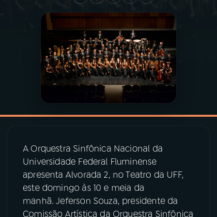
03
PROGRAMAÇÃO
04
PROGRAMAS
05
PODCASTS
06
VIDEOCASTS
A Orquestra Sinfônica Nacional da
07
ÚLTIMAS
Universidade Federal Fluminense
apresenta Alvorada 2, no Teatro da UFF,
08
PRÊMIO RÁDIO MEC
este domingo às 10 e meia da
manhã. Jeferson Souza, presidente da
Comissão Artística da Orquestra Sinfônica
ACOMPANHE A RÁDIO MEC