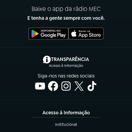
Baixe o app da rádio MEC
E tenha a gente sempre com você.
(abre em nova aba)
TRANSPARÊNCIA
Acesso à Informação
Siga-nos nas redes sociais
Acesso à Informação
Institucional
(abre em nova aba)