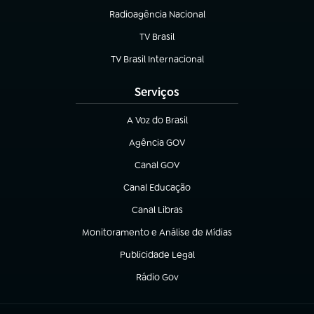
Radioagência Nacional
(abre em nova aba)
TV Brasil
(abre em nova aba)
TV Brasil Internacional
(abre em nova aba)
Serviços
A Voz do Brasil
(abre em nova aba)
Agência GOV
(abre em nova aba)
Canal GOV
(abre em nova aba)
Canal Educação
(abre em nova aba)
Canal Libras
(abre em nova aba)
Monitoramento e Análise de Mídias
(abre em nova aba)
Publicidade Legal
(abre em nova aba)
Rádio Gov
(abre em nova aba)