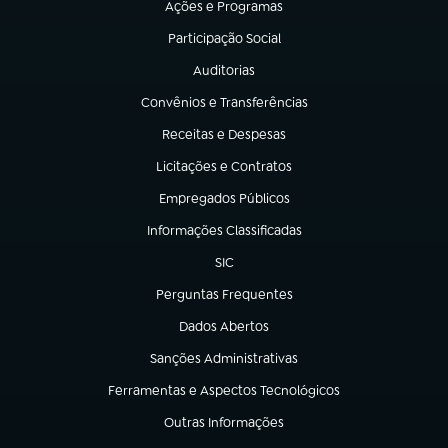
Ações e Programas
(abre em nova aba)
Participação Social
(abre em nova aba)
Auditorias
(abre em nova aba)
Convênios e Transferências
(abre em nova aba)
Receitas e Despesas
(abre em nova aba)
Licitações e Contratos
(abre em nova aba)
Empregados Públicos
(abre em nova aba)
Informações Classificadas
(abre em nova aba)
SIC
(abre em nova aba)
Perguntas Frequentes
(abre em nova aba)
Dados Abertos
(abre em nova aba)
Sanções Administrativas
(abre em nova aba)
Ferramentas e Aspectos Tecnológicos
(abre em nova aba)
Outras Informações
(abre em nova aba)