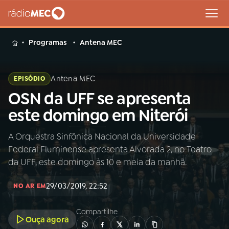
MENU
Programas
Antena MEC
Antena MEC
EPISÓDIO
OSN da UFF se apresenta
Buscar
na
este domingo em Niterói
Rádio
Buscar
MEC
A Orquestra Sinfônica Nacional da Universidade
Federal Fluminense apresenta Alvorada 2, no Teatro
Início
AO VIVO
da UFF, este domingo às 10 e meia da manhã.
29/03/2019, 22:52
01
INÍCIO
NO AR EM
Compartilhe
Ouça agora
02
A RÁDIO