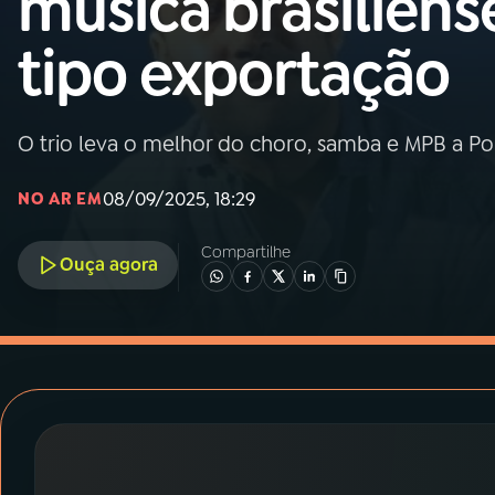
música brasiliens
MEC
tipo exportação
01
INÍCIO
02
A RÁDIO
O trio leva o melhor do choro, samba e MPB a Po
08/09/2025, 18:29
NO AR EM
03
PROGRAMAÇÃO
Compartilhe
Ouça agora
04
PROGRAMAS
05
PODCASTS
06
VIDEOCASTS