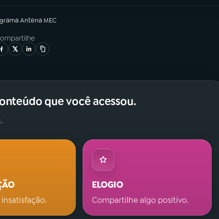
ograma
Antena MEC
ompartilhe
conteúdo que você acessou.
.
ÇÃO
ELOGIO
 insatisfação.
Compartilhe algo positivo.