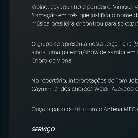
07
ÚLTIMAS
Violão, cavaquinho e pandeiro, Vinícius V
formação em três que justifica o nome 
08
PRÊMIO RÁDIO MEC
música brasileira encontrou para se expre
O grupo se apresenta nesta terça-feira (9
ACOMPANHE A RÁDIO MEC
ainda, uma palestra/show de samba em B
YouTube
Facebook
Choro de Viena.
Instagram
X
No repertório, interpretações de Tom Jobi
TikTok
Caymmi e dos chorões Waldir Azevedo e
Ouça o papo do trio com o Antena MEC 
SERVIÇO