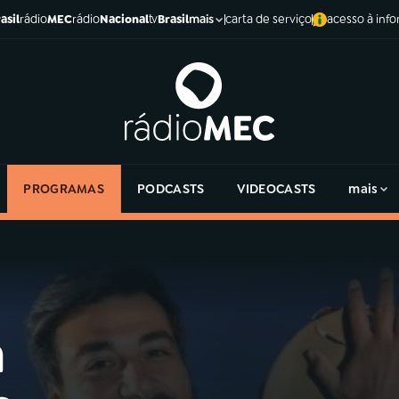
asil
rádio
MEC
rádio
Nacional
tv
Brasil
carta de serviço
acesso à inf
mais
PROGRAMAS
PODCASTS
VIDEOCASTS
mais
m