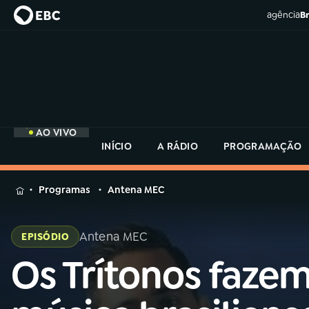
agência
Br
AO VIVO
INÍCIO
A RÁDIO
PROGRAMAÇÃO
MENU
Programas
Antena MEC
Buscar
na
Antena MEC
EPISÓDIO
Rádio
Buscar
MEC
Os Trítonos faze
Buscar
na
Rádio
Início
AO VIVO