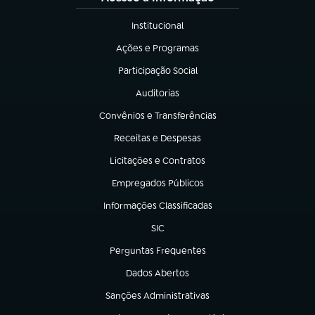
Institucional
(abre em nova aba)
Ações e Programas
(abre em nova aba)
Participação Social
(abre em nova aba)
Auditorias
(abre em nova aba)
Convênios e Transferências
(abre em nova aba)
Receitas e Despesas
(abre em nova aba)
Licitações e Contratos
(abre em nova aba)
Empregados Públicos
(abre em nova aba)
Informações Classificadas
(abre em nova aba)
SIC
(abre em nova aba)
Perguntas Frequentes
(abre em nova aba)
Dados Abertos
(abre em nova aba)
Sanções Administrativas
(abre em nova aba)