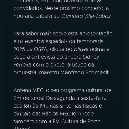
concertos, reunindo diversos solistas
convidados. Neste próximo concerto, a
YouTube
Facebook
honraria caberá ao
Quinteto Villa-Lobos
.
Instagram
X
Para saber mais sobre esta apresentação
e os eventos especiais da temporada
TikTok
2025 da OSPA, clique no
player
acima e
ouça a entrevista do âncora Sidney
Ferreira com o diretor artístico da
orquestra, maestro Manfredo Schmiedt.
Antena MEC, o seu programa cultural de
fim de tarde! De segunda a sexta-feira,
das 18h às 19h, nas sintonias físicas e
digitais das Rádios MEC (em rede
também com a FM Cultura de Porto