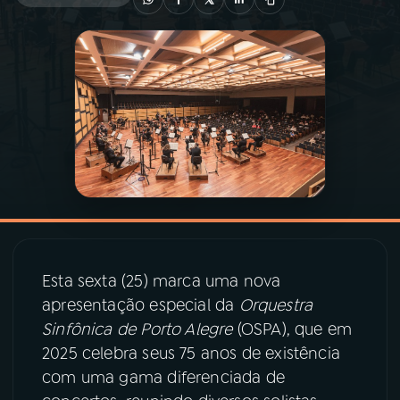
03
PROGRAMAÇÃO
04
PROGRAMAS
05
PODCASTS
06
VIDEOCASTS
Esta sexta (25) marca uma nova
07
ÚLTIMAS
apresentação especial da
Orquestra
Sinfônica de Porto Alegre
(OSPA), que em
08
PRÊMIO RÁDIO MEC
2025 celebra seus 75 anos de existência
com uma gama diferenciada de
ACOMPANHE A RÁDIO MEC