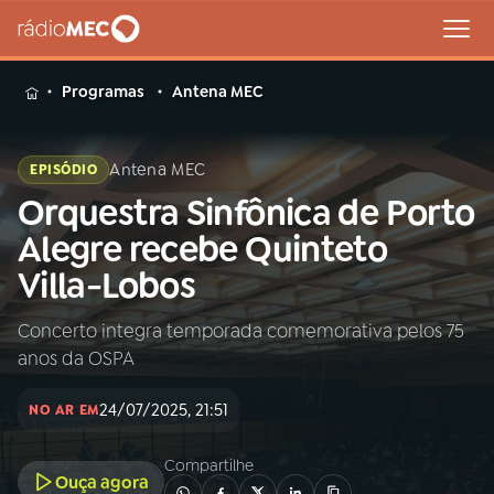
MENU
Programas
Antena MEC
Antena MEC
EPISÓDIO
Orquestra Sinfônica de Porto
Buscar
na
Alegre recebe Quinteto
Rádio
Buscar
Villa-Lobos
MEC
Concerto integra temporada comemorativa pelos 75
Início
AO VIVO
anos da OSPA
01
INÍCIO
24/07/2025, 21:51
NO AR EM
Compartilhe
02
A RÁDIO
Ouça agora