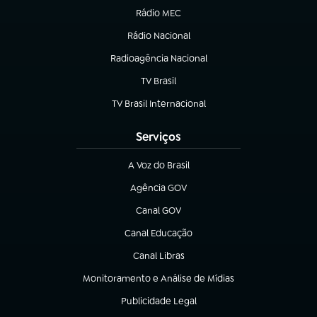
Rádio MEC
Rádio Nacional
(abre em nova aba)
Radioagência Nacional
(abre em nova aba)
TV Brasil
(abre em nova aba)
TV Brasil Internacional
(abre em nova aba)
Serviços
A Voz do Brasil
(abre em nova aba)
Agência GOV
(abre em nova aba)
Canal GOV
(abre em nova aba)
Canal Educação
(abre em nova aba)
Canal Libras
(abre em nova aba)
Monitoramento e Análise de Mídias
(abre em nova aba)
Publicidade Legal
(abre em nova aba)