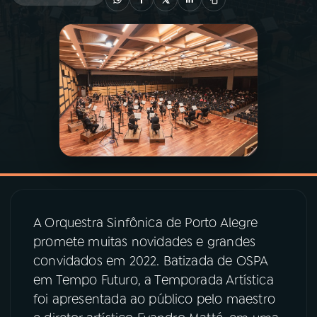
03
PROGRAMAÇÃO
04
PROGRAMAS
05
PODCASTS
06
VIDEOCASTS
A Orquestra Sinfônica de Porto Alegre
07
ÚLTIMAS
promete muitas novidades e grandes
convidados em 2022. Batizada de OSPA
08
PRÊMIO RÁDIO MEC
em Tempo Futuro, a Temporada Artística
foi apresentada ao público pelo maestro
ACOMPANHE A RÁDIO MEC