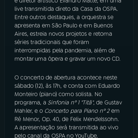
e diretor artístico Evandro Matté, em uma
live transmitida direto da Casa da OSPA.
YouTube
Facebook
Entre outros destaques, a orquestra se
apresenta em São Paulo e em Buenos
Instagram
X
Aires, estreia novos projetos e retoma
séries tradicionais que foram
TikTok
interrompidas pela pandemia, além de
montar uma ópera e gravar um novo CD.
O concerto de abertura acontece neste
sábado (12), às 17h, e conta com Eduardo
Monteiro (piano) como solista. No
programa, a
Sinfonia nº 1 "Titã"
, de Gustav
Mahler, e o
Concerto para Piano nº 2
em
Ré Menor, Op. 40, de Felix Mendelssohn.
A apresentação será transmitida ao vivo
pelo canal da OSPA no YouTube.