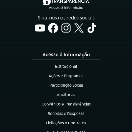
(abre em nova aba)
TRANSPARÊNCIA
Acesso à Informação
Siga-nos nas redes sociais
Acesso à Informação
Institucional
(abre em nova aba)
Ações e Programas
(abre em nova aba)
Participação Social
(abre em nova aba)
Auditorias
(abre em nova aba)
Convênios e Transferências
(abre em nova aba)
Receitas e Despesas
(abre em nova aba)
Licitações e Contratos
(abre em nova aba)