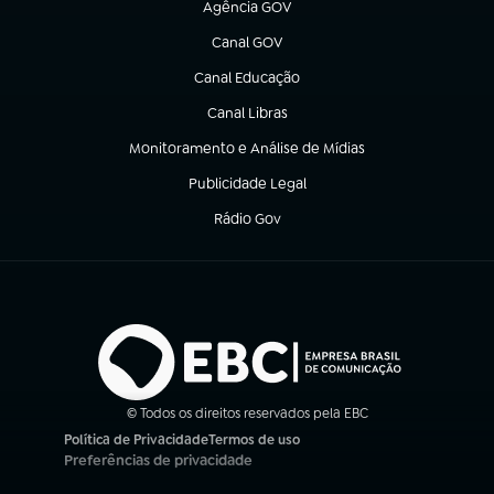
Agência GOV
(abre em nova aba)
Canal GOV
(abre em nova aba)
Canal Educação
(abre em nova aba)
Canal Libras
(abre em nova aba)
Monitoramento e Análise de Mídias
(abre em nova aba)
Publicidade Legal
(abre em nova aba)
Rádio Gov
(abre em nova aba)
© Todos os direitos reservados pela EBC
Política de Privacidade
Termos de uso
(abre em nova aba)
(abre em nova aba)
Preferências de privacidade