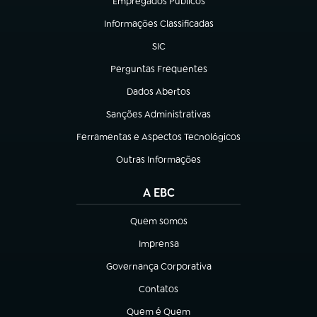
Empregados Públicos
(abre em nova aba)
Informações Classificadas
(abre em nova aba)
SIC
(abre em nova aba)
Perguntas Frequentes
(abre em nova aba)
Dados Abertos
(abre em nova aba)
Sanções Administrativas
(abre em nova aba)
Ferramentas e Aspectos Tecnológicos
(abre em nova aba)
Outras Informações
(abre em nova aba)
A EBC
Quem somos
(abre em nova aba)
Imprensa
(abre em nova aba)
Governança Corporativa
(abre em nova aba)
Contatos
(abre em nova aba)
Quem é Quem
(abre em nova aba)