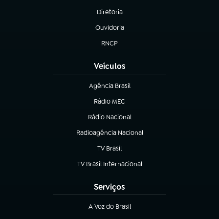
Diretoria
(abre em nova aba)
Ouvidoria
(abre em nova aba)
RNCP
(abre em nova aba)
Veículos
Agência Brasil
(abre em nova aba)
Rádio MEC
Rádio Nacional
(abre em nova aba)
Radioagência Nacional
(abre em nova aba)
TV Brasil
(abre em nova aba)
TV Brasil Internacional
(abre em nova aba)
Serviços
A Voz do Brasil
(abre em nova aba)