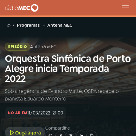
MENU
Programas
Antena MEC
Antena MEC
EPISÓDIO
Orquestra Sinfônica de Porto
Buscar
na
Alegre inicia Temporada
Rádio
Buscar
2022
MEC
Sob a regência de Evandro Matté, OSPA recebe o
Início
AO VIVO
pianista Eduardo Monteiro
01
INÍCIO
11/03/2022, 21:00
NO AR EM
Compartilhe
02
A RÁDIO
Ouça agora