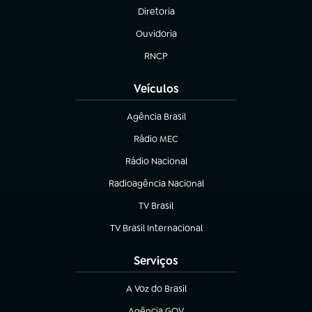
Diretoria
(abre em nova aba)
Ouvidoria
(abre em nova aba)
RNCP
(abre em nova aba)
Veículos
Agência Brasil
(abre em nova aba)
Rádio MEC
Rádio Nacional
(abre em nova aba)
Radioagência Nacional
(abre em nova aba)
TV Brasil
(abre em nova aba)
TV Brasil Internacional
(abre em nova aba)
Serviços
A Voz do Brasil
(abre em nova aba)
Agência GOV