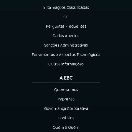
Informações Classificadas
(abre em nova aba)
SIC
(abre em nova aba)
Perguntas Frequentes
(abre em nova aba)
Dados Abertos
(abre em nova aba)
Sanções Administrativas
(abre em nova aba)
Ferramentas e Aspectos Tecnológicos
(abre em nova aba)
Outras Informações
(abre em nova aba)
A EBC
Quem somos
(abre em nova aba)
Imprensa
(abre em nova aba)
Governança Corporativa
(abre em nova aba)
Contatos
(abre em nova aba)
Quem é Quem
(abre em nova aba)