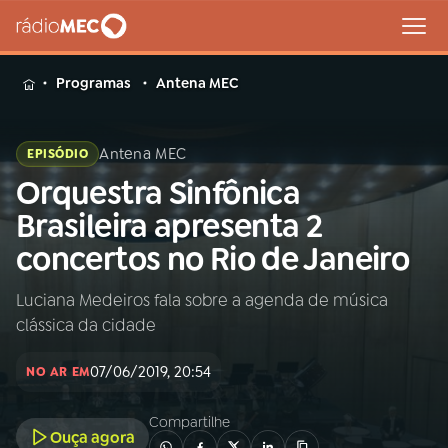
MENU
Programas
Antena MEC
Antena MEC
EPISÓDIO
Orquestra Sinfônica
Buscar
na
Brasileira apresenta 2
Rádio
Buscar
concertos no Rio de Janeiro
MEC
Luciana Medeiros fala sobre a agenda de música
Início
AO VIVO
clássica da cidade
01
INÍCIO
07/06/2019, 20:54
NO AR EM
Compartilhe
02
A RÁDIO
Ouça agora