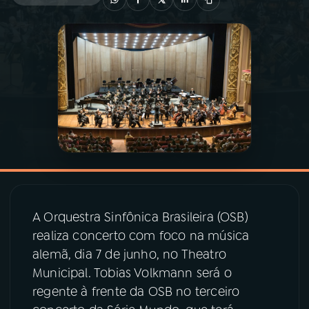
03
PROGRAMAÇÃO
04
PROGRAMAS
05
PODCASTS
06
VIDEOCASTS
A Orquestra Sinfônica Brasileira (OSB)
07
ÚLTIMAS
realiza concerto com foco na música
alemã, dia 7 de junho, no Theatro
08
PRÊMIO RÁDIO MEC
Municipal. Tobias Volkmann será o
regente à frente da OSB no terceiro
ACOMPANHE A RÁDIO MEC