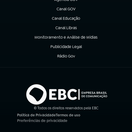
(abre em nova aba)
Canal GOV
(abre em nova aba)
Canal Educação
(abre em nova aba)
Canal Libras
(abre em nova aba)
Monitoramento e Análise de Mídias
(abre em nova aba)
Publicidade Legal
(abre em nova aba)
Rádio Gov
(abre em nova aba)
© Todos os direitos reservados pela EBC
Política de Privacidade
Termos de uso
(abre em nova aba)
(abre em nova aba)
Preferências de privacidade