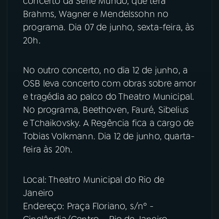
concerto da Série Mundo, que terá
Brahms, Wagner e Mendelssohn no
YouTube
Facebook
programa. Dia 07 de junho, sexta-feira, às
20h.
Instagram
X
No outro concerto, no dia 12 de junho, a
TikTok
OSB leva concerto com obras sobre amor
e tragédia ao palco do Theatro Municipal.
No programa, Beethoven, Fauré, Sibelius
e Tchaikovsky. A Regência fica a cargo de
Tobias Volkmann. Dia 12 de junho, quarta-
feira às 20h.
Local: Theatro Municipal do Rio de
Janeiro
Endereço: Praça Floriano, s/nº -