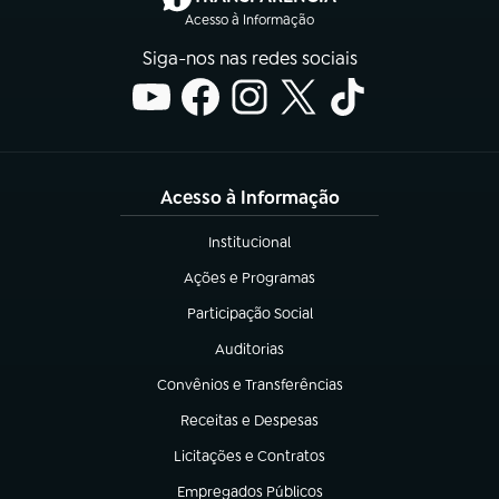
Acesso à Informação
Siga-nos nas redes sociais
Acesso à Informação
Institucional
(abre em nova aba)
Ações e Programas
(abre em nova aba)
Participação Social
(abre em nova aba)
Auditorias
(abre em nova aba)
Convênios e Transferências
(abre em nova aba)
Receitas e Despesas
(abre em nova aba)
Licitações e Contratos
(abre em nova aba)
Empregados Públicos
(abre em nova aba)