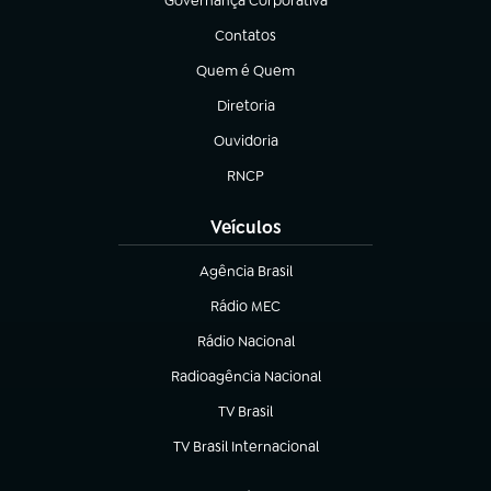
Governança Corporativa
(abre em nova aba)
Contatos
(abre em nova aba)
Quem é Quem
(abre em nova aba)
Diretoria
(abre em nova aba)
Ouvidoria
(abre em nova aba)
RNCP
(abre em nova aba)
Veículos
Agência Brasil
(abre em nova aba)
Rádio MEC
Rádio Nacional
(abre em nova aba)
Radioagência Nacional
(abre em nova aba)
TV Brasil
(abre em nova aba)
TV Brasil Internacional
(abre em nova aba)