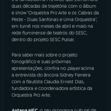
duas décadas de trajetória com o álbum
YouTube
Facebook
e show "Orquestra Pro Arte e os Cabras da
Peste - Duas Sanfonas e Uma Orquestra",
Instagram
X
em turnê nos meses de abril e maio na
rede fluminense de teatros do SESC,
TikTok
dentro do projeto SESC Pulsar.
Para saber mais sobre o projeto
fonográfico e suas próximas
apresentações, confira no
player
acima
a entrevista do âncora Sidney Ferreira
com a flautista Claudia Ernest Dias,
fundadora e coordenadora artística da
Orquestra Pro Arte.
Antena MEC
, o seu programa cultural de