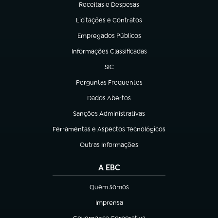
Receitas e Despesas
(abre em nova aba)
Licitações e Contratos
(abre em nova aba)
Empregados Públicos
(abre em nova aba)
Informações Classificadas
(abre em nova aba)
SIC
(abre em nova aba)
Perguntas Frequentes
(abre em nova aba)
Dados Abertos
(abre em nova aba)
Sanções Administrativas
(abre em nova aba)
Ferramentas e Aspectos Tecnológicos
(abre em nova aba)
Outras Informações
(abre em nova aba)
A EBC
Quem somos
(abre em nova aba)
Imprensa
(abre em nova aba)