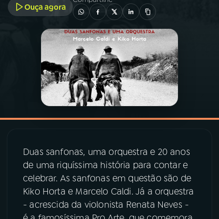
Ouça agora
03
PROGRAMAÇÃO
04
PROGRAMAS
05
PODCASTS
06
VIDEOCASTS
Duas sanfonas, uma orquestra e 20 anos
07
ÚLTIMAS
de uma riquíssima história para contar e
celebrar. As sanfonas em questão são de
08
PRÊMIO RÁDIO MEC
Kiko Horta e Marcelo Caldi. Já a orquestra
- acrescida da violonista Renata Neves -
é a famosíssima Pro Arte, que comemora
ACOMPANHE A RÁDIO MEC