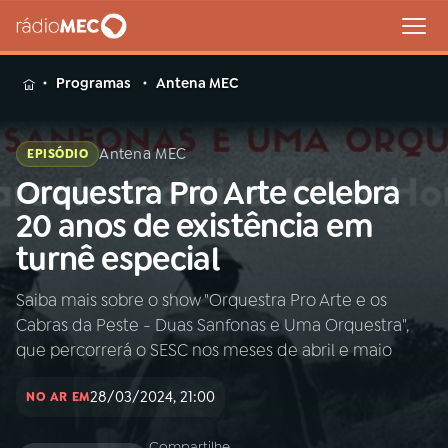
MENU
Programas
Antena MEC
Antena MEC
EPISÓDIO
Orquestra Pro Arte celebra
Buscar
na
20 anos de existência em
Rádio
Buscar
turnê especial
MEC
Saiba mais sobre o show "Orquestra Pro Arte e os
Início
AO VIVO
Cabras da Peste - Duas Sanfonas e Uma Orquestra",
que percorrerá o SESC nos meses de abril e maio
01
INÍCIO
28/03/2024, 21:00
NO AR EM
02
A RÁDIO
Compartilhe