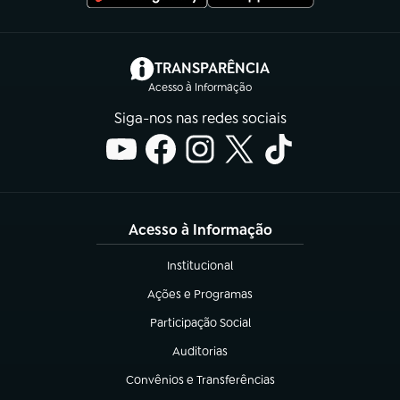
(abre em nova aba)
TRANSPARÊNCIA
Acesso à Informação
Siga-nos nas redes sociais
Acesso à Informação
Institucional
(abre em nova aba)
Ações e Programas
(abre em nova aba)
Participação Social
(abre em nova aba)
Auditorias
(abre em nova aba)
Convênios e Transferências
(abre em nova aba)