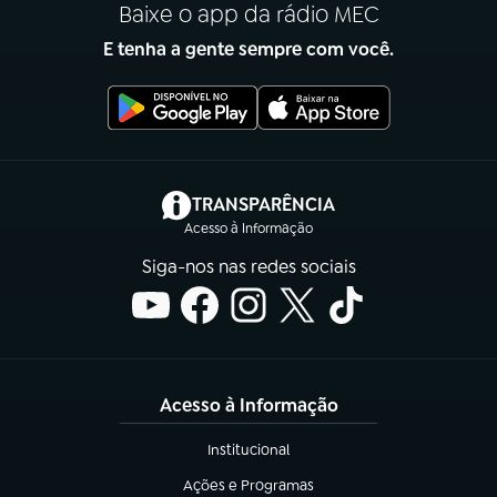
Baixe o app da rádio MEC
E tenha a gente sempre com você.
(abre em nova aba)
TRANSPARÊNCIA
Acesso à Informação
Siga-nos nas redes sociais
Acesso à Informação
Institucional
(abre em nova aba)
Ações e Programas
(abre em nova aba)