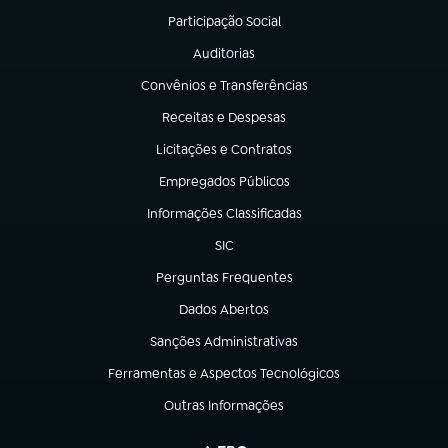
Participação Social
(abre em nova aba)
Auditorias
(abre em nova aba)
Convênios e Transferências
(abre em nova aba)
Receitas e Despesas
(abre em nova aba)
Licitações e Contratos
(abre em nova aba)
Empregados Públicos
(abre em nova aba)
Informações Classificadas
(abre em nova aba)
SIC
(abre em nova aba)
Perguntas Frequentes
(abre em nova aba)
Dados Abertos
(abre em nova aba)
Sanções Administrativas
(abre em nova aba)
Ferramentas e Aspectos Tecnológicos
(abre em nova aba)
Outras Informações
(abre em nova aba)