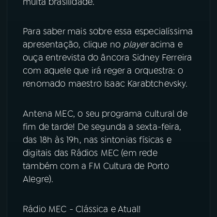
muita brasilidade.
YouTube
Facebook
Para saber mais sobre essa especialíssima
apresentação, clique no
player
acima e
Instagram
X
ouça entrevista do âncora Sidney Ferreira
com aquele que irá reger a orquestra: o
TikTok
renomado maestro Isaac Karabtchevsky.
Antena MEC, o seu programa cultural de
fim de tarde! De segunda a sexta-feira,
das 18h às 19h, nas sintonias físicas e
digitais das Rádios MEC (em rede
também com a FM Cultura de Porto
Alegre).
Rádio MEC - Clássica e Atual!