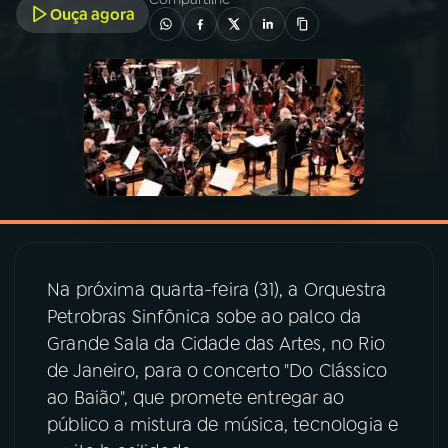
Ouça agora
03
PROGRAMAÇÃO
04
PROGRAMAS
05
PODCASTS
06
VIDEOCASTS
Na próxima quarta-feira (31), a Orquestra
07
ÚLTIMAS
Petrobras Sinfônica sobe ao palco da
Grande Sala da Cidade das Artes, no Rio
de Janeiro, para o concerto "Do Clássico
08
PRÊMIO RÁDIO MEC
ao Baião", que promete entregar ao
público a mistura de música, tecnologia e
ACOMPANHE A RÁDIO MEC