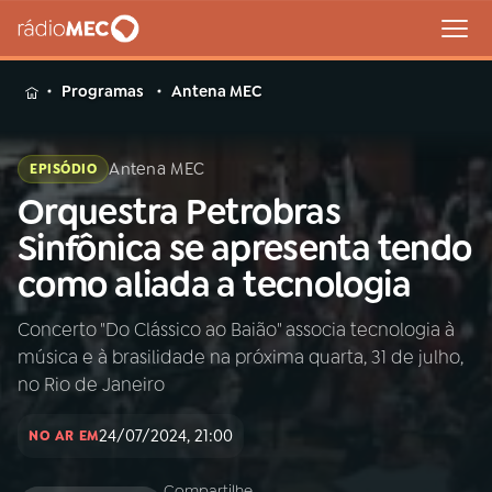
MENU
Programas
Antena MEC
Antena MEC
EPISÓDIO
Orquestra Petrobras
Buscar
na
Sinfônica se apresenta tendo
Rádio
Buscar
como aliada a tecnologia
MEC
Concerto "Do Clássico ao Baião" associa tecnologia à
Início
AO VIVO
música e à brasilidade na próxima quarta, 31 de julho,
no Rio de Janeiro
01
INÍCIO
24/07/2024, 21:00
NO AR EM
02
A RÁDIO
Compartilhe