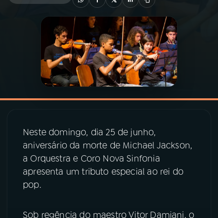
03
PROGRAMAÇÃO
04
PROGRAMAS
05
PODCASTS
06
VIDEOCASTS
Neste domingo, dia 25 de junho,
aniversário da morte de Michael Jackson,
07
ÚLTIMAS
a Orquestra e Coro Nova Sinfonia
apresenta um tributo especial ao rei do
pop.
08
PRÊMIO RÁDIO MEC
Sob regência do maestro Vitor Damiani, o
ACOMPANHE A RÁDIO MEC