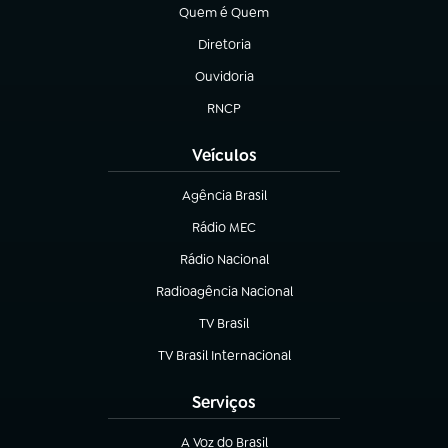
Quem é Quem
(abre em nova aba)
Diretoria
(abre em nova aba)
Ouvidoria
(abre em nova aba)
RNCP
(abre em nova aba)
Veículos
Agência Brasil
(abre em nova aba)
Rádio MEC
Rádio Nacional
(abre em nova aba)
Radioagência Nacional
(abre em nova aba)
TV Brasil
(abre em nova aba)
TV Brasil Internacional
(abre em nova aba)
Serviços
A Voz do Brasil