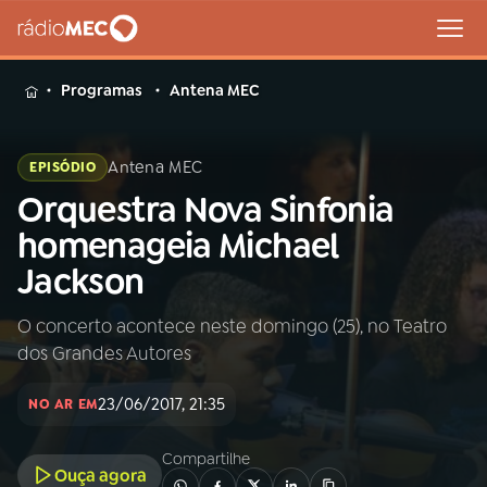
MENU
Programas
Antena MEC
Antena MEC
EPISÓDIO
Orquestra Nova Sinfonia
Buscar
na
homenageia Michael
Rádio
Buscar
Jackson
MEC
O concerto acontece neste domingo (25), no Teatro
Início
AO VIVO
dos Grandes Autores
01
INÍCIO
23/06/2017, 21:35
NO AR EM
Compartilhe
02
A RÁDIO
Ouça agora