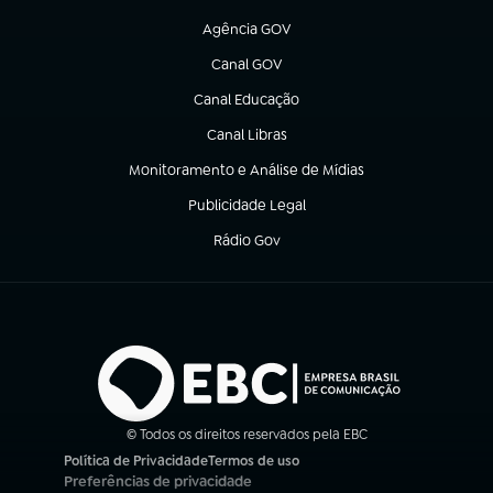
(abre em nova aba)
Agência GOV
(abre em nova aba)
Canal GOV
(abre em nova aba)
Canal Educação
(abre em nova aba)
Canal Libras
(abre em nova aba)
Monitoramento e Análise de Mídias
(abre em nova aba)
Publicidade Legal
(abre em nova aba)
Rádio Gov
(abre em nova aba)
© Todos os direitos reservados pela EBC
Política de Privacidade
Termos de uso
(abre em nova aba)
(abre em nova aba)
Preferências de privacidade