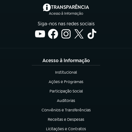
(abre em nova aba)
TRANSPARÊNCIA
Acesso à Informação
Siga-nos nas redes sociais
Acesso à Informação
Institucional
(abre em nova aba)
Ações e Programas
(abre em nova aba)
Participação Social
(abre em nova aba)
Auditorias
(abre em nova aba)
Convênios e Transferências
(abre em nova aba)
Receitas e Despesas
(abre em nova aba)
Licitações e Contratos
(abre em nova aba)