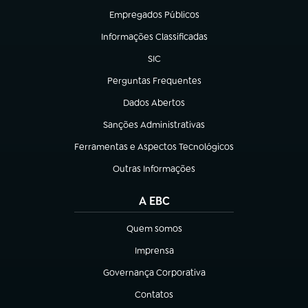
Empregados Públicos
(abre em nova aba)
Informações Classificadas
(abre em nova aba)
SIC
(abre em nova aba)
Perguntas Frequentes
(abre em nova aba)
Dados Abertos
(abre em nova aba)
Sanções Administrativas
(abre em nova aba)
Ferramentas e Aspectos Tecnológicos
(abre em nova aba)
Outras Informações
(abre em nova aba)
A EBC
Quem somos
(abre em nova aba)
Imprensa
(abre em nova aba)
Governança Corporativa
(abre em nova aba)
Contatos
(abre em nova aba)