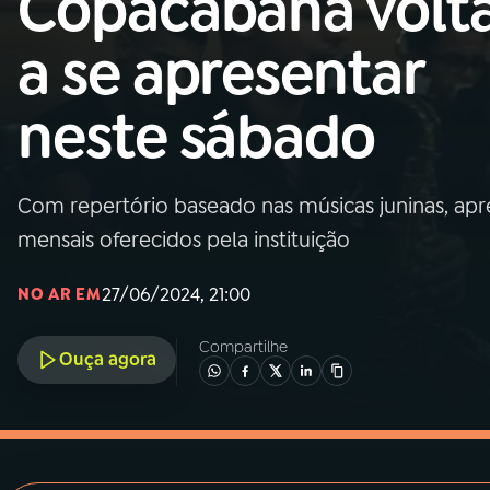
Copacabana volt
MEC
a se apresentar
01
INÍCIO
neste sábado
02
A RÁDIO
Com repertório baseado nas músicas juninas, ap
03
PROGRAMAÇÃO
mensais oferecidos pela instituição
04
PROGRAMAS
27/06/2024, 21:00
NO AR EM
Compartilhe
05
PODCASTS
Ouça agora
06
VIDEOCASTS