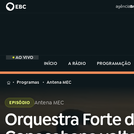
agência
Br
AO VIVO
INÍCIO
A RÁDIO
PROGRAMAÇÃO
MENU
Programas
Antena MEC
Buscar
na
Antena MEC
EPISÓDIO
Rádio
Buscar
MEC
Orquestra Forte 
Buscar
na
Rádio
Início
AO VIVO