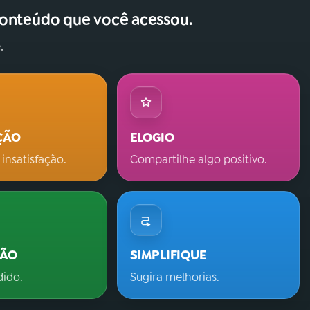
conteúdo que você acessou.
.
ÇÃO
ELOGIO
 insatisfação.
Compartilhe algo positivo.
ÇÃO
SIMPLIFIQUE
dido.
Sugira melhorias.