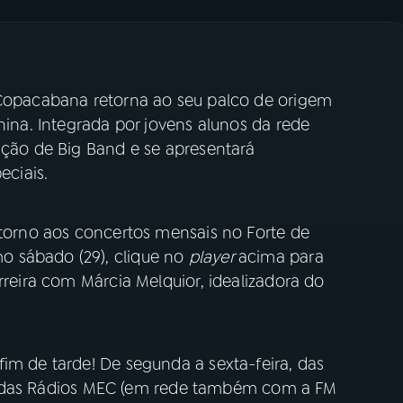
 Copacabana retorna ao seu palco de origem
nina. Integrada por jovens alunos da rede
ação de Big Band e se apresentará
ciais.
etorno aos concertos mensais no Forte de
 sábado (29), clique no
player
acima para
rreira com Márcia Melquior, idealizadora do
im de tarde! De segunda a sexta-feira, das
tais das Rádios MEC (em rede também com a FM