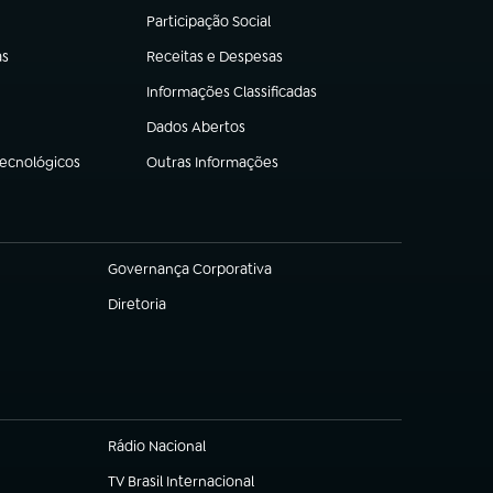
Participação Social
(abre em nova aba)
as
Receitas e Despesas
(abre em nova aba)
Informações Classificadas
(abre em nova aba)
Dados Abertos
(abre em nova aba)
Tecnológicos
Outras Informações
(abre em nova aba)
Governança Corporativa
(abre em nova aba)
Diretoria
(abre em nova aba)
Rádio Nacional
(abre em nova aba)
TV Brasil Internacional
(abre em nova aba)