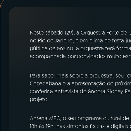
07
ÚLTIMAS
08
PRÊMIO RÁDIO MEC
Neste sábado (29), a Orquestra Forte de
no Rio de Janeiro, e em clima de festa ju
ACOMPANHE A RÁDIO MEC
pública de ensino, a orquestra terá form
YouTube
Facebook
acompanhada por convidados muito espe
Instagram
X
Para saber mais sobre a orquestra, seu r
Copacabana e a apresentação do próximo
TikTok
conferir a entrevista do âncora Sidney Fe
projeto.
Antena MEC, o seu programa cultural de f
18h às 19h, nas sintonias físicas e digi