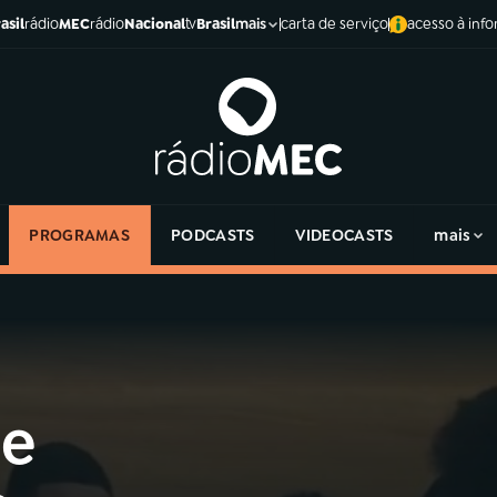
asil
rádio
MEC
rádio
Nacional
tv
Brasil
carta de serviço
acesso à inf
mais
PROGRAMAS
PODCASTS
VIDEOCASTS
mais
de