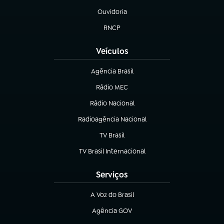
Ouvidoria
(abre em nova aba)
RNCP
(abre em nova aba)
Veículos
Agência Brasil
(abre em nova aba)
Rádio MEC
Rádio Nacional
(abre em nova aba)
Radioagência Nacional
(abre em nova aba)
TV Brasil
(abre em nova aba)
TV Brasil Internacional
(abre em nova aba)
Serviços
A Voz do Brasil
(abre em nova aba)
Agência GOV
(abre em nova aba)