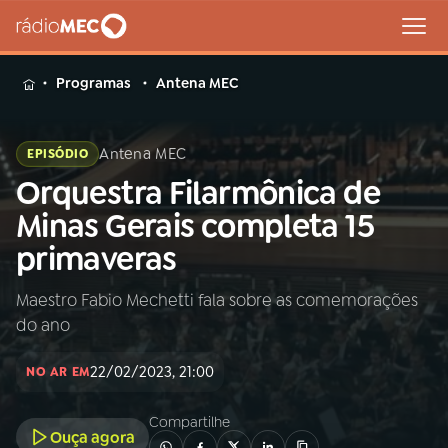
MENU
Programas
Antena MEC
Antena MEC
EPISÓDIO
Orquestra Filarmônica de
Buscar
na
Minas Gerais completa 15
Rádio
Buscar
primaveras
MEC
Maestro Fabio Mechetti fala sobre as comemorações
Início
AO VIVO
do ano
01
INÍCIO
22/02/2023, 21:00
NO AR EM
Compartilhe
02
A RÁDIO
Ouça agora