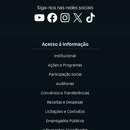
Siga-nos nas redes sociais
Acesso à Informação
Institucional
(abre em nova aba)
Ações e Programas
(abre em nova aba)
Participação Social
(abre em nova aba)
Auditorias
(abre em nova aba)
Convênios e Transferências
(abre em nova aba)
Receitas e Despesas
(abre em nova aba)
Licitações e Contratos
(abre em nova aba)
Empregados Públicos
(abre em nova aba)