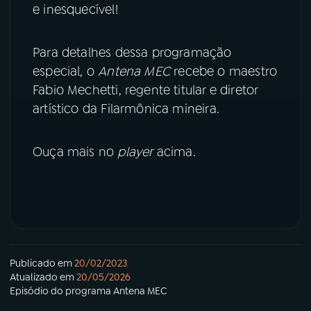
e inesquecível!
YouTube
Facebook
Para detalhes dessa programação
Instagram
X
especial, o
Antena MEC
recebe o maestro
Fabio Mechetti, regente titular e diretor
TikTok
artístico da Filarmônica mineira.
Ouça mais no
player
acima.
Publicado em
20/02/2023
Atualizado em
20/05/2026
Episódio
do programa
Antena MEC