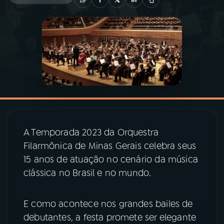
03
PROGRAMAÇÃO
04
PROGRAMAS
05
PODCASTS
06
VIDEOCASTS
A Temporada 2023 da Orquestra
Filarmônica de Minas Gerais celebra seus
07
ÚLTIMAS
15 anos de atuação no cenário da música
clássica no Brasil e no mundo.
08
PRÊMIO RÁDIO MEC
E como acontece nos grandes bailes de
debutantes, a festa promete ser elegante
ACOMPANHE A RÁDIO MEC