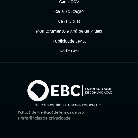
Canal GOV
(abre em nova aba)
Canal Educação
(abre em nova aba)
Canal Libras
(abre em nova aba)
Monitoramento e Análise de Mídias
(abre em nova aba)
Publicidade Legal
(abre em nova aba)
Rádio Gov
(abre em nova aba)
© Todos os direitos reservados pela EBC
Política de Privacidade
Termos de uso
(abre em nova aba)
(abre em nova aba)
Preferências de privacidade