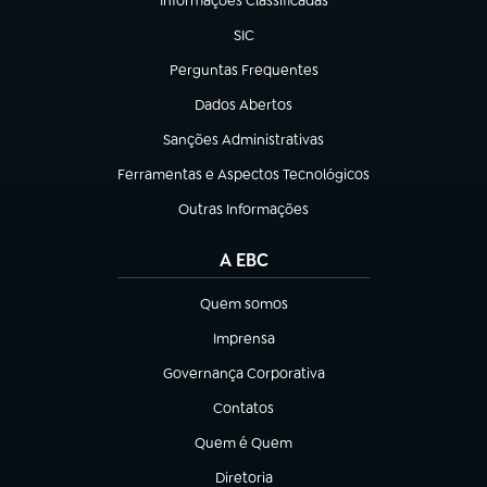
Informações Classificadas
(abre em nova aba)
SIC
(abre em nova aba)
Perguntas Frequentes
(abre em nova aba)
Dados Abertos
(abre em nova aba)
Sanções Administrativas
(abre em nova aba)
Ferramentas e Aspectos Tecnológicos
(abre em nova aba)
Outras Informações
(abre em nova aba)
A EBC
Quem somos
(abre em nova aba)
Imprensa
(abre em nova aba)
Governança Corporativa
(abre em nova aba)
Contatos
(abre em nova aba)
Quem é Quem
(abre em nova aba)
Diretoria
(abre em nova aba)