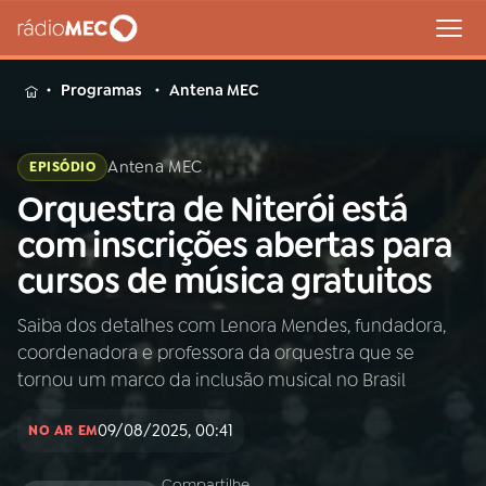
MENU
Programas
Antena MEC
Antena MEC
EPISÓDIO
Orquestra de Niterói está
Buscar
na
com inscrições abertas para
Rádio
Buscar
cursos de música gratuitos
MEC
Saiba dos detalhes com Lenora Mendes, fundadora,
Início
AO VIVO
coordenadora e professora da orquestra que se
tornou um marco da inclusão musical no Brasil
01
INÍCIO
09/08/2025, 00:41
NO AR EM
02
A RÁDIO
Compartilhe