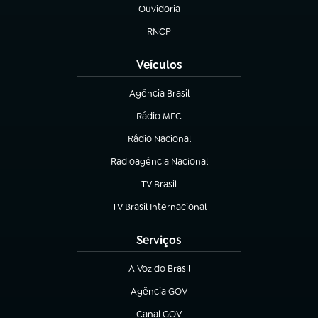
Ouvidoria
(abre em nova aba)
RNCP
(abre em nova aba)
Veículos
Agência Brasil
(abre em nova aba)
Rádio MEC
Rádio Nacional
(abre em nova aba)
Radioagência Nacional
(abre em nova aba)
TV Brasil
(abre em nova aba)
TV Brasil Internacional
(abre em nova aba)
Serviços
A Voz do Brasil
(abre em nova aba)
Agência GOV
(abre em nova aba)
Canal GOV