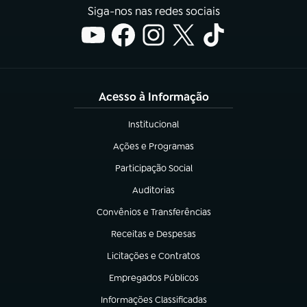
Siga-nos nas redes sociais
Acesso à Informação
Institucional
(abre em nova aba)
Ações e Programas
(abre em nova aba)
Participação Social
(abre em nova aba)
Auditorias
(abre em nova aba)
Convênios e Transferências
(abre em nova aba)
Receitas e Despesas
(abre em nova aba)
Licitações e Contratos
(abre em nova aba)
Empregados Públicos
(abre em nova aba)
Informações Classificadas
(abre em nova aba)