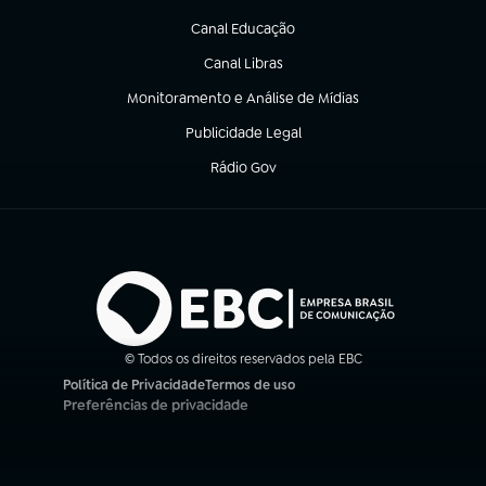
(abre em nova aba)
Canal Educação
(abre em nova aba)
Canal Libras
(abre em nova aba)
Monitoramento e Análise de Mídias
(abre em nova aba)
Publicidade Legal
(abre em nova aba)
Rádio Gov
(abre em nova aba)
© Todos os direitos reservados pela EBC
Política de Privacidade
Termos de uso
(abre em nova aba)
(abre em nova aba)
Preferências de privacidade