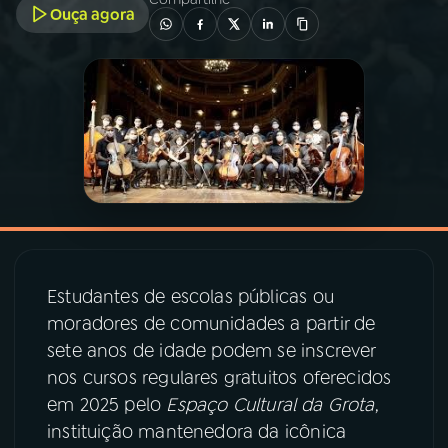
Ouça agora
03
PROGRAMAÇÃO
04
PROGRAMAS
05
PODCASTS
06
VIDEOCASTS
Estudantes de escolas públicas ou
07
ÚLTIMAS
moradores de comunidades a partir de
sete anos de idade podem se inscrever
nos cursos regulares gratuitos oferecidos
08
PRÊMIO RÁDIO MEC
em 2025 pelo
Espaço Cultural da Grota
,
instituição mantenedora da icônica
ACOMPANHE A RÁDIO MEC