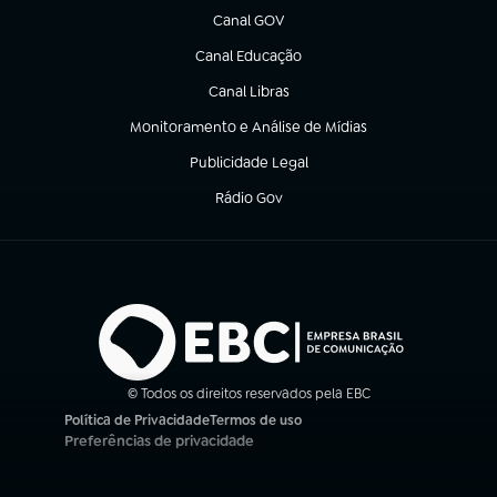
Canal GOV
(abre em nova aba)
Canal Educação
(abre em nova aba)
Canal Libras
(abre em nova aba)
Monitoramento e Análise de Mídias
(abre em nova aba)
Publicidade Legal
(abre em nova aba)
Rádio Gov
(abre em nova aba)
© Todos os direitos reservados pela EBC
Política de Privacidade
Termos de uso
(abre em nova aba)
(abre em nova aba)
Preferências de privacidade