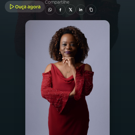
Compartilhe
Ouça agora
03
PROGRAMAÇÃO
04
PROGRAMAS
05
PODCASTS
06
VIDEOCASTS
07
ÚLTIMAS
08
PRÊMIO RÁDIO MEC
ACOMPANHE A RÁDIO MEC