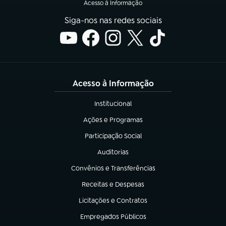
Acesso à Informação
Siga-nos nas redes sociais
Acesso à Informação
Institucional
(abre em nova aba)
Ações e Programas
(abre em nova aba)
Participação Social
(abre em nova aba)
Auditorias
(abre em nova aba)
Convênios e Transferências
(abre em nova aba)
Receitas e Despesas
(abre em nova aba)
Licitações e Contratos
(abre em nova aba)
Empregados Públicos
(abre em nova aba)