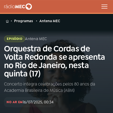
MENU
Programas
Antena MEC
Antena MEC
EPISÓDIO
Orquestra de Cordas de
Buscar
na
Volta Redonda se apresenta
Rádio
Buscar
no Rio de Janeiro, nesta
MEC
quinta (17)
Início
AO VIVO
Concerto integra celebrações pelos 80 anos da
Academia Brasileira de Música (ABM)
01
INÍCIO
16/07/2025, 00:34
NO AR EM
02
A RÁDIO