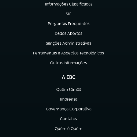
Informações Classificadas
(abre em nova aba)
SIC
(abre em nova aba)
Perguntas Frequentes
(abre em nova aba)
Dados Abertos
(abre em nova aba)
Sanções Administrativas
(abre em nova aba)
Ferramentas e Aspectos Tecnológicos
(abre em nova aba)
Outras Informações
(abre em nova aba)
A EBC
Quem somos
(abre em nova aba)
Imprensa
(abre em nova aba)
Governança Corporativa
(abre em nova aba)
Contatos
(abre em nova aba)
Quem é Quem
(abre em nova aba)