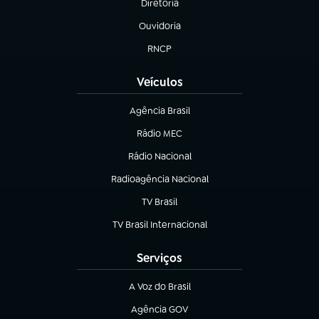
Diretoria
(abre em nova aba)
Ouvidoria
(abre em nova aba)
RNCP
(abre em nova aba)
Veículos
Agência Brasil
(abre em nova aba)
Rádio MEC
Rádio Nacional
(abre em nova aba)
Radioagência Nacional
(abre em nova aba)
TV Brasil
(abre em nova aba)
TV Brasil Internacional
(abre em nova aba)
Serviços
A Voz do Brasil
(abre em nova aba)
Agência GOV
(abre em nova aba)