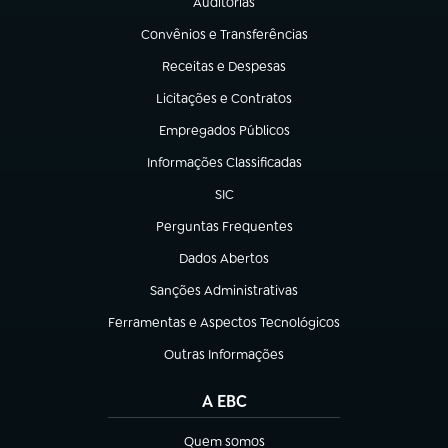
Auditorias
(abre em nova aba)
Convênios e Transferências
(abre em nova aba)
Receitas e Despesas
(abre em nova aba)
Licitações e Contratos
(abre em nova aba)
Empregados Públicos
(abre em nova aba)
Informações Classificadas
(abre em nova aba)
SIC
(abre em nova aba)
Perguntas Frequentes
(abre em nova aba)
Dados Abertos
(abre em nova aba)
Sanções Administrativas
(abre em nova aba)
Ferramentas e Aspectos Tecnológicos
(abre em nova aba)
Outras Informações
(abre em nova aba)
A EBC
Quem somos
(abre em nova aba)