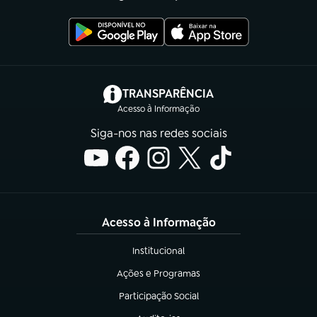
(abre em nova aba)
TRANSPARÊNCIA
Acesso à Informação
Siga-nos nas redes sociais
Acesso à Informação
Institucional
(abre em nova aba)
Ações e Programas
(abre em nova aba)
Participação Social
(abre em nova aba)