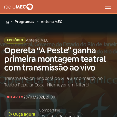
MENU
Programas
Antena MEC
Antena MEC
EPISÓDIO
Opereta “A Peste” ganha
Buscar
na
primeira montagem teatral
Rádio
Buscar
com transmissão ao vivo
MEC
Transmissão on-line será de 28 a 30 de março, no
Início
AO VIVO
Teatro Popular Oscar Niemeyer em Niterói
01
INÍCIO
23/03/2021, 21:00
NO AR EM
Compartilhe
02
A RÁDIO
Ouça agora