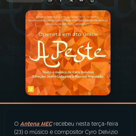
03
PROGRAMAÇÃO
04
PROGRAMAS
05
PODCASTS
06
VIDEOCASTS
07
ÚLTIMAS
08
PRÊMIO RÁDIO MEC
O
Antena MEC
recebeu nesta terça-feira
(23) o músico e compositor Cyro Delvizio
ACOMPANHE A RÁDIO MEC