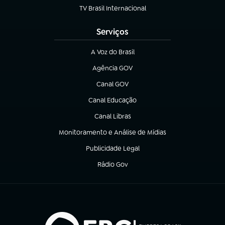
TV Brasil Internacional
(abre em nova aba)
Serviços
A Voz do Brasil
(abre em nova aba)
Agência GOV
(abre em nova aba)
Canal GOV
(abre em nova aba)
Canal Educação
(abre em nova aba)
Canal Libras
(abre em nova aba)
Monitoramento e Análise de Mídias
(abre em nova aba)
Publicidade Legal
(abre em nova aba)
Rádio Gov
(abre em nova aba)