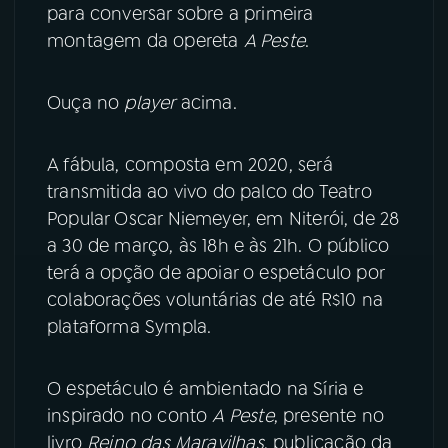
para conversar sobre a primeira
montagem da opereta
A Peste
.
YouTube
Facebook
Instagram
X
Ouça no
player
acima.
TikTok
A fábula, composta em 2020, será
transmitida ao vivo do palco do Teatro
Popular Oscar Niemeyer, em Niterói, de 28
a 30 de março, às 18h e às 21h. O público
terá a opção de apoiar o espetáculo por
colaborações voluntárias de até R$10 na
plataforma Sympla.
O espetáculo é ambientado na Síria e
inspirado no conto
A Peste
, presente no
livro
Reino das Maravilhas
, publicação da