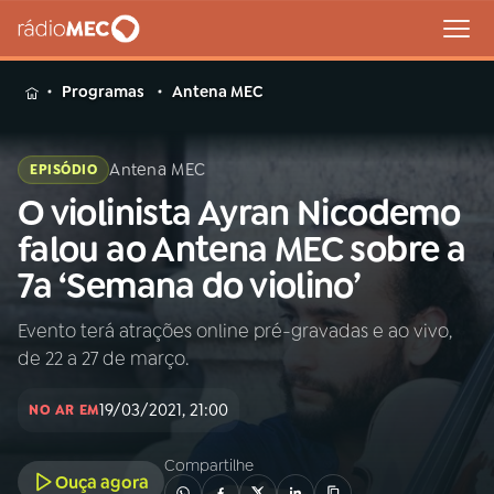
MENU
Programas
Antena MEC
Antena MEC
EPISÓDIO
O violinista Ayran Nicodemo
Buscar
na
falou ao Antena MEC sobre a
Rádio
Buscar
7a ‘Semana do violino’
MEC
Evento terá atrações online pré-gravadas e ao vivo,
Início
AO VIVO
de 22 a 27 de março.
01
INÍCIO
19/03/2021, 21:00
NO AR EM
Compartilhe
02
A RÁDIO
Ouça agora