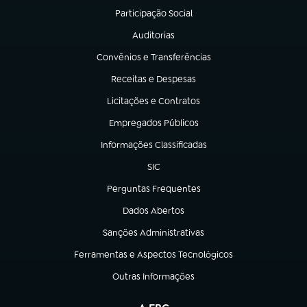
Participação Social
(abre em nova aba)
Auditorias
(abre em nova aba)
Convênios e Transferências
(abre em nova aba)
Receitas e Despesas
(abre em nova aba)
Licitações e Contratos
(abre em nova aba)
Empregados Públicos
(abre em nova aba)
Informações Classificadas
(abre em nova aba)
SIC
(abre em nova aba)
Perguntas Frequentes
(abre em nova aba)
Dados Abertos
(abre em nova aba)
Sanções Administrativas
(abre em nova aba)
Ferramentas e Aspectos Tecnológicos
(abre em nova aba)
Outras Informações
(abre em nova aba)