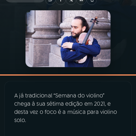
03
PROGRAMAÇÃO
04
PROGRAMAS
05
PODCASTS
06
VIDEOCASTS
A já tradicional “Semana do violino”
07
ÚLTIMAS
chega à sua sétima edição em 2021, e
desta vez o foco é a música para violino
08
PRÊMIO RÁDIO MEC
solo.
ACOMPANHE A RÁDIO MEC