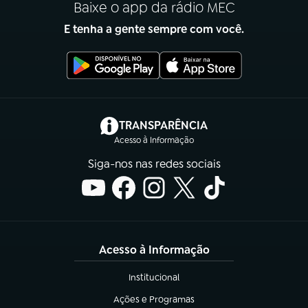
Baixe o app da rádio MEC
E tenha a gente sempre com você.
(abre em nova aba)
TRANSPARÊNCIA
Acesso à Informação
Siga-nos nas redes sociais
Acesso à Informação
Institucional
(abre em nova aba)
Ações e Programas
(abre em nova aba)