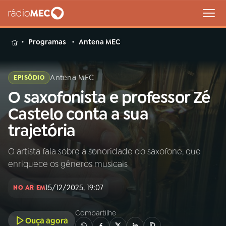
MENU
Programas
Antena MEC
Antena MEC
EPISÓDIO
O saxofonista e professor Zé
Buscar
na
Castelo conta a sua
Rádio
Buscar
trajetória
MEC
O artista fala sobre a sonoridade do saxofone, que
Início
AO VIVO
enriquece os gêneros musicais
01
INÍCIO
15/12/2025, 19:07
NO AR EM
Compartilhe
02
A RÁDIO
Ouça agora