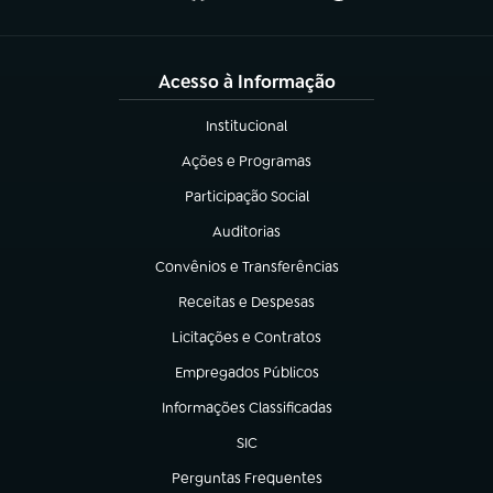
Acesso à Informação
Institucional
(abre em nova aba)
Ações e Programas
(abre em nova aba)
Participação Social
(abre em nova aba)
Auditorias
(abre em nova aba)
Convênios e Transferências
(abre em nova aba)
Receitas e Despesas
(abre em nova aba)
Licitações e Contratos
(abre em nova aba)
Empregados Públicos
(abre em nova aba)
Informações Classificadas
(abre em nova aba)
SIC
(abre em nova aba)
Perguntas Frequentes
(abre em nova aba)