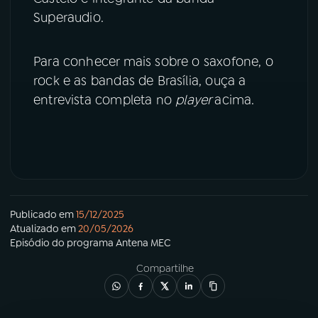
Superaudio.
YouTube
Facebook
Para conhecer mais sobre o saxofone, o
Instagram
X
rock e as bandas de Brasília, ouça a
entrevista completa no
player
acima.
TikTok
Publicado em
15/12/2025
Atualizado em
20/05/2026
Episódio
do programa
Antena MEC
Compartilhe