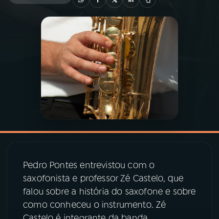
03
PROGRAMAÇÃO
04
PROGRAMAS
05
PODCASTS
06
VIDEOCASTS
07
ÚLTIMAS
Pedro Pontes entrevistou com o
saxofonista e professor Zé Castelo, que
08
PRÊMIO RÁDIO MEC
falou sobre a história do saxofone e sobre
como conheceu o instrumento. Zé
Castelo é integrante da banda
ACOMPANHE A RÁDIO MEC