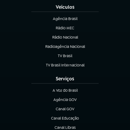
Veículos
Agência Brasil
(abre em nova aba)
Rádio MEC
Rádio Nacional
(abre em nova aba)
Radioagência Nacional
(abre em nova aba)
TV Brasil
(abre em nova aba)
TV Brasil Internacional
(abre em nova aba)
Serviços
A Voz do Brasil
(abre em nova aba)
Agência GOV
(abre em nova aba)
Canal GOV
(abre em nova aba)
Canal Educação
(abre em nova aba)
Canal Libras
(abre em nova aba)