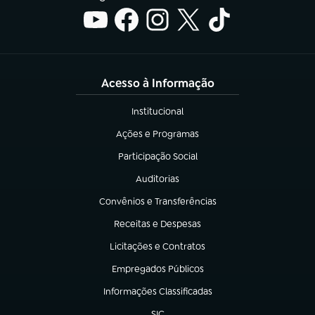
Acesso à Informação
Institucional
(abre em nova aba)
Ações e Programas
(abre em nova aba)
Participação Social
(abre em nova aba)
Auditorias
(abre em nova aba)
Convênios e Transferências
(abre em nova aba)
Receitas e Despesas
(abre em nova aba)
Licitações e Contratos
(abre em nova aba)
Empregados Públicos
(abre em nova aba)
Informações Classificadas
(abre em nova aba)
SIC