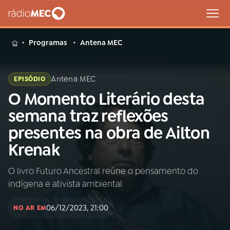
MENU
Programas
Antena MEC
Antena MEC
EPISÓDIO
O Momento Literário desta
Buscar
na
semana traz reflexões
Rádio
Buscar
presentes na obra de Ailton
MEC
Krenak
Início
AO VIVO
O livro Futuro Ancestral reúne o pensamento do
indígena e ativista ambiental
01
INÍCIO
06/12/2023, 21:00
NO AR EM
02
A RÁDIO