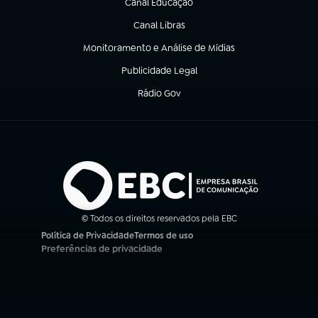
Canal Educação
(abre em nova aba)
Canal Libras
(abre em nova aba)
Monitoramento e Análise de Mídias
(abre em nova aba)
Publicidade Legal
(abre em nova aba)
Rádio Gov
(abre em nova aba)
© Todos os direitos reservados pela EBC
Política de Privacidade
Termos de uso
(abre em nova aba)
(abre em nova aba)
Preferências de privacidade