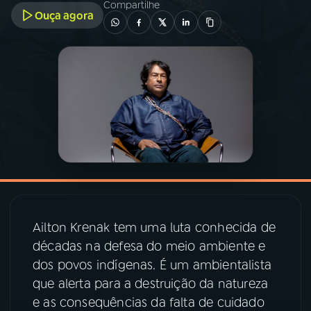
Compartilhe
Ouça agora
03
PROGRAMAÇÃO
04
PROGRAMAS
05
PODCASTS
06
VIDEOCASTS
07
ÚLTIMAS
Ailton Krenak tem uma luta conhecida de
décadas na defesa do meio ambiente e
08
PRÊMIO RÁDIO MEC
dos povos indígenas. É um ambientalista
que alerta para a destruição da natureza
e as consequências da falta de cuidado
ACOMPANHE A RÁDIO MEC