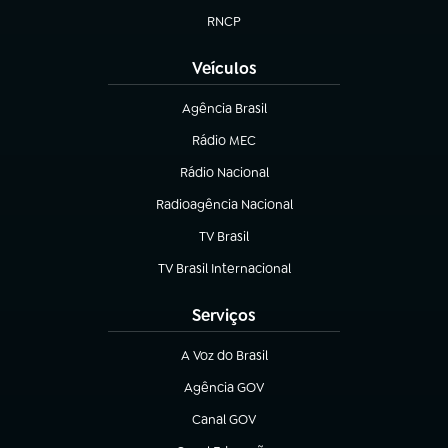
RNCP
(abre em nova aba)
Veículos
Agência Brasil
(abre em nova aba)
Rádio MEC
Rádio Nacional
(abre em nova aba)
Radioagência Nacional
(abre em nova aba)
TV Brasil
(abre em nova aba)
TV Brasil Internacional
(abre em nova aba)
Serviços
A Voz do Brasil
(abre em nova aba)
Agência GOV
(abre em nova aba)
Canal GOV
(abre em nova aba)