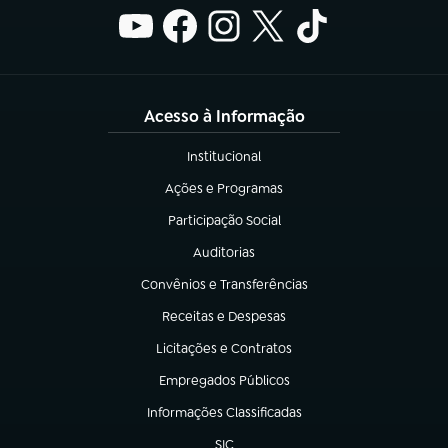
Acesso à Informação
Institucional
(abre em nova aba)
Ações e Programas
(abre em nova aba)
Participação Social
(abre em nova aba)
Auditorias
(abre em nova aba)
Convênios e Transferências
(abre em nova aba)
Receitas e Despesas
(abre em nova aba)
Licitações e Contratos
(abre em nova aba)
Empregados Públicos
(abre em nova aba)
Informações Classificadas
(abre em nova aba)
SIC