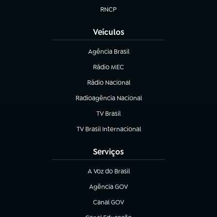
RNCP
(abre em nova aba)
Veículos
Agência Brasil
(abre em nova aba)
Rádio MEC
Rádio Nacional
(abre em nova aba)
Radioagência Nacional
(abre em nova aba)
TV Brasil
(abre em nova aba)
TV Brasil Internacional
(abre em nova aba)
Serviços
A Voz do Brasil
(abre em nova aba)
Agência GOV
(abre em nova aba)
Canal GOV
(abre em nova aba)