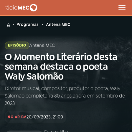
MENU
Programas
Antena MEC
Antena MEC
EPISÓDIO
O Momento Literário desta
Buscar
na
semana destaca o poeta
Rádio
Buscar
Waly Salomão
MEC
Diretor musical, compositor, produtor e poeta, Waly
Início
AO VIVO
Salomão completaria 80 anos agora em setembro de
2023
01
INÍCIO
20/09/2023, 21:00
NO AR EM
02
A RÁDIO
Compartilhe