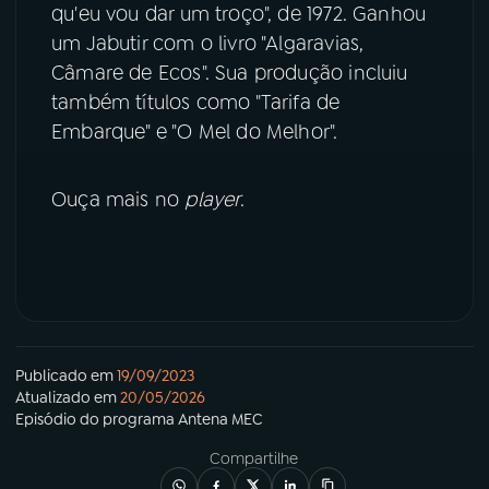
qu'eu vou dar um troço", de 1972. Ganhou
um Jabutir com o livro "Algaravias,
YouTube
Facebook
Câmare de Ecos". Sua produção incluiu
também títulos como "Tarifa de
Instagram
X
Embarque" e "O Mel do Melhor".
TikTok
Ouça mais no
player
.
Publicado em
19/09/2023
Atualizado em
20/05/2026
Episódio
do programa
Antena MEC
Compartilhe