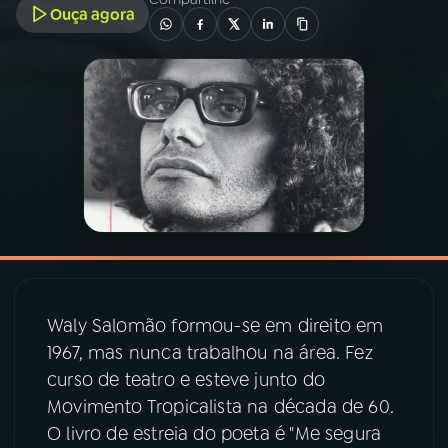
Ouça agora
03
PROGRAMAÇÃO
04
PROGRAMAS
05
PODCASTS
06
VIDEOCASTS
07
ÚLTIMAS
Waly Salomão formou-se em direito em
1967, mas nunca trabalhou na área. Fez
curso de teatro e esteve junto do
08
PRÊMIO RÁDIO MEC
Movimento Tropicalista na década de 60.
O livro de estreia do poeta é "Me segura
ACOMPANHE A RÁDIO MEC