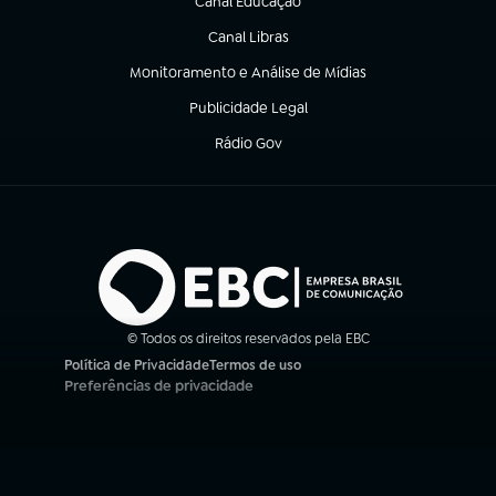
Canal Educação
(abre em nova aba)
Canal Libras
(abre em nova aba)
Monitoramento e Análise de Mídias
(abre em nova aba)
Publicidade Legal
(abre em nova aba)
Rádio Gov
(abre em nova aba)
© Todos os direitos reservados pela EBC
Política de Privacidade
Termos de uso
(abre em nova aba)
(abre em nova aba)
Preferências de privacidade