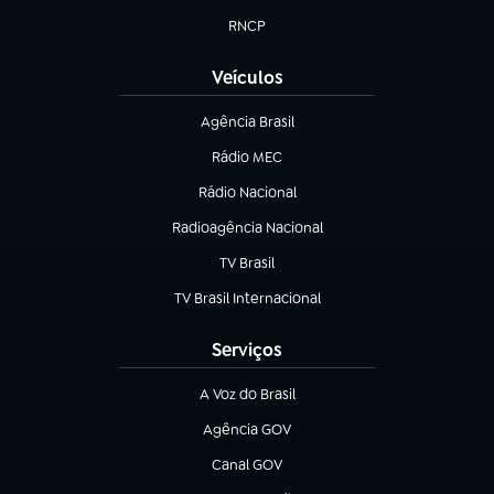
RNCP
(abre em nova aba)
Veículos
Agência Brasil
(abre em nova aba)
Rádio MEC
Rádio Nacional
(abre em nova aba)
Radioagência Nacional
(abre em nova aba)
TV Brasil
(abre em nova aba)
TV Brasil Internacional
(abre em nova aba)
Serviços
A Voz do Brasil
(abre em nova aba)
Agência GOV
(abre em nova aba)
Canal GOV
(abre em nova aba)