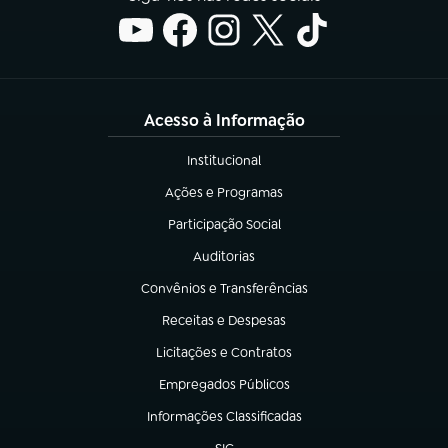
Acesso à Informação
Institucional
(abre em nova aba)
Ações e Programas
(abre em nova aba)
Participação Social
(abre em nova aba)
Auditorias
(abre em nova aba)
Convênios e Transferências
(abre em nova aba)
Receitas e Despesas
(abre em nova aba)
Licitações e Contratos
(abre em nova aba)
Empregados Públicos
(abre em nova aba)
Informações Classificadas
(abre em nova aba)