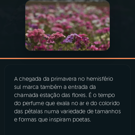
03
PROGRAMAÇÃO
04
PROGRAMAS
05
PODCASTS
06
VIDEOCASTS
A chegada da primavera no hemisfério
sul marca também a entrada da
07
ÚLTIMAS
chamada estação das flores. É o tempo
do perfume que exala no ar e do colorido
das pétalas numa variedade de tamanhos
08
PRÊMIO RÁDIO MEC
e formas que inspiram poetas.
ACOMPANHE A RÁDIO MEC