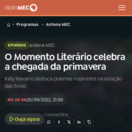
MENU
Programas
Antena MEC
Antena MEC
EPISÓDIO
O Momento Literário celebra
Buscar
na
a chegada da primavera
Rádio
Buscar
MEC
Katy Navarro destaca poemas inspirados na estação
das flores
Início
AO VIVO
20/09/2022, 21:00
NO AR EM
01
INÍCIO
Compartilhe
Ouça agora
02
A RÁDIO