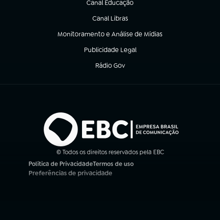
Canal Educação
(abre em nova aba)
Canal Libras
(abre em nova aba)
Monitoramento e Análise de Mídias
(abre em nova aba)
Publicidade Legal
(abre em nova aba)
Rádio Gov
(abre em nova aba)
© Todos os direitos reservados pela EBC
Política de Privacidade
Termos de uso
(abre em nova aba)
(abre em nova aba)
Preferências de privacidade