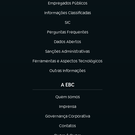
Empregados Públicos
(abre em nova aba)
Informações Classificadas
(abre em nova aba)
SIC
(abre em nova aba)
Perguntas Frequentes
(abre em nova aba)
Dados Abertos
(abre em nova aba)
Sanções Administrativas
(abre em nova aba)
Ferramentas e Aspectos Tecnológicos
(abre em nova aba)
Outras Informações
(abre em nova aba)
A EBC
Quem somos
(abre em nova aba)
Imprensa
(abre em nova aba)
Governança Corporativa
(abre em nova aba)
Contatos
(abre em nova aba)