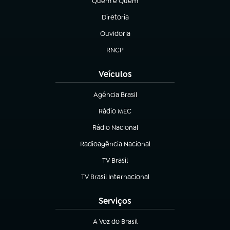
Quem é Quem
(abre em nova aba)
Diretoria
(abre em nova aba)
Ouvidoria
(abre em nova aba)
RNCP
(abre em nova aba)
Veículos
Agência Brasil
(abre em nova aba)
Rádio MEC
Rádio Nacional
(abre em nova aba)
Radioagência Nacional
(abre em nova aba)
TV Brasil
(abre em nova aba)
TV Brasil Internacional
(abre em nova aba)
Serviços
A Voz do Brasil
(abre em nova aba)