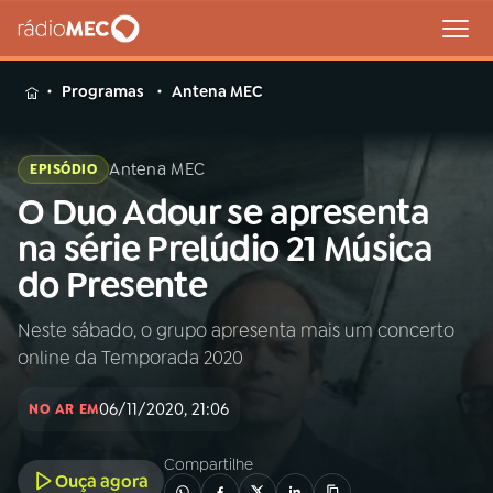
MENU
Programas
Antena MEC
Antena MEC
EPISÓDIO
O Duo Adour se apresenta
Buscar
na
na série Prelúdio 21 Música
Rádio
Buscar
do Presente
MEC
Neste sábado, o grupo apresenta mais um concerto
Início
AO VIVO
online da Temporada 2020
01
INÍCIO
06/11/2020, 21:06
NO AR EM
Compartilhe
02
A RÁDIO
Ouça agora