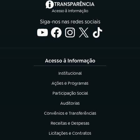
(abre em nova aba)
TRANSPARÊNCIA
Acesso à Informação
Siga-nos nas redes sociais
Acesso à Informação
Institucional
(abre em nova aba)
Ações e Programas
(abre em nova aba)
Participação Social
(abre em nova aba)
Auditorias
(abre em nova aba)
Convênios e Transferências
(abre em nova aba)
Receitas e Despesas
(abre em nova aba)
Licitações e Contratos
(abre em nova aba)