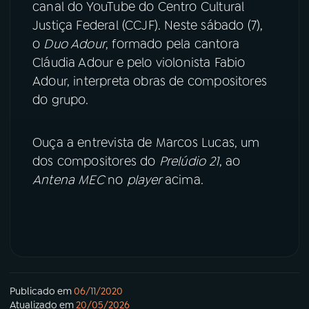
canal do YouTube do Centro Cultural
Justiça Federal (CCJF). Neste sábado (7),
YouTube
Facebook
o
Duo Adour
, formado pela cantora
Cláudia Adour e pelo violonista Fabio
Instagram
X
Adour, interpreta obras de compositores
do grupo.
TikTok
Ouça a entrevista de Marcos Lucas, um
dos compositores do
Prelúdio 21
, ao
Antena MEC
no
player
acima.
Publicado em
06/11/2020
Atualizado em
20/05/2026