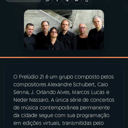
03
PROGRAMAÇÃO
04
PROGRAMAS
05
PODCASTS
06
VIDEOCASTS
O Prelúdio 21 é um grupo composto pelos
compositores Alexandre Schubert, Caio
07
ÚLTIMAS
Senna, J. Orlando Alves, Marcos Lucas e
Neder Nassaro. A única série de concertos
de música contemporânea permanente
08
PRÊMIO RÁDIO MEC
da cidade segue com sua programação
em edições virtuais, transmitidas pelo
ACOMPANHE A RÁDIO MEC