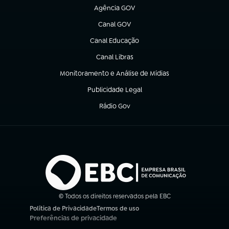
Agência GOV
(abre em nova aba)
Canal GOV
(abre em nova aba)
Canal Educação
(abre em nova aba)
Canal Libras
(abre em nova aba)
Monitoramento e Análise de Mídias
(abre em nova aba)
Publicidade Legal
(abre em nova aba)
Rádio Gov
(abre em nova aba)
© Todos os direitos reservados pela EBC
Política de Privacidade
Termos de uso
(abre em nova aba)
(abre em nova aba)
Preferências de privacidade