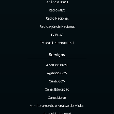
Agência Brasil
(abre em nova aba)
Rádio MEC
Rádio Nacional
(abre em nova aba)
Radioagência Nacional
(abre em nova aba)
TV Brasil
(abre em nova aba)
TV Brasil Internacional
(abre em nova aba)
Serviços
A Voz do Brasil
(abre em nova aba)
Agência GOV
(abre em nova aba)
Canal GOV
(abre em nova aba)
Canal Educação
(abre em nova aba)
Canal Libras
(abre em nova aba)
Monitoramento e Análise de Mídias
(abre em nova aba)
Publicidade Legal