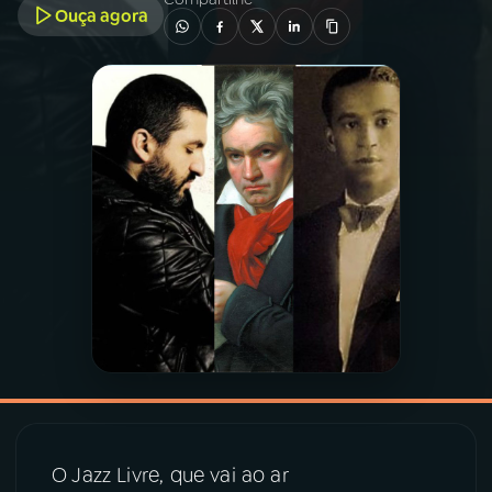
Ouça agora
03
PROGRAMAÇÃO
04
PROGRAMAS
05
PODCASTS
06
VIDEOCASTS
07
ÚLTIMAS
08
PRÊMIO RÁDIO MEC
O Jazz Livre, que vai ao ar
ACOMPANHE A RÁDIO MEC