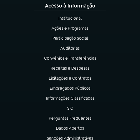
Acesso à Informação
Institucional
(abre em nova aba)
Ações e Programas
(abre em nova aba)
Participação Social
(abre em nova aba)
Auditorias
(abre em nova aba)
Convênios e Transferências
(abre em nova aba)
Receitas e Despesas
(abre em nova aba)
Licitações e Contratos
(abre em nova aba)
Empregados Públicos
(abre em nova aba)
Informações Classificadas
(abre em nova aba)
SIC
(abre em nova aba)
Perguntas Frequentes
(abre em nova aba)
Dados Abertos
(abre em nova aba)
Sanções Administrativas