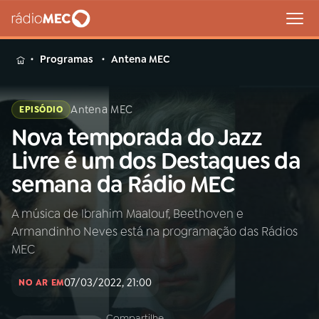
MENU
Programas
Antena MEC
Antena MEC
EPISÓDIO
Nova temporada do Jazz
Buscar
na
Livre é um dos Destaques da
Rádio
Buscar
semana da Rádio MEC
MEC
A música de Ibrahim Maalouf, Beethoven e
Início
AO VIVO
Armandinho Neves está na programação das Rádios
MEC
01
INÍCIO
07/03/2022, 21:00
NO AR EM
02
A RÁDIO
Compartilhe