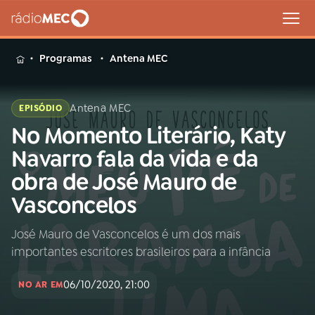
MENU
Programas
Antena MEC
Antena MEC
EPISÓDIO
No Momento Literário, Katy
Buscar
na
Navarro fala da vida e da
Rádio
Buscar
obra de José Mauro de
MEC
Vasconcelos
Início
AO VIVO
José Mauro de Vasconcelos é um dos mais
importantes escritores brasileiros para a infância
01
INÍCIO
06/10/2020, 21:00
NO AR EM
02
A RÁDIO