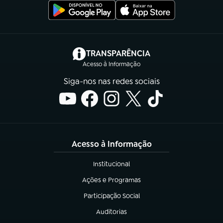
(abre em nova aba)
TRANSPARÊNCIA
Acesso à Informação
Siga-nos nas redes sociais
Acesso à Informação
Institucional
(abre em nova aba)
Ações e Programas
(abre em nova aba)
Participação Social
(abre em nova aba)
Auditorias
(abre em nova aba)