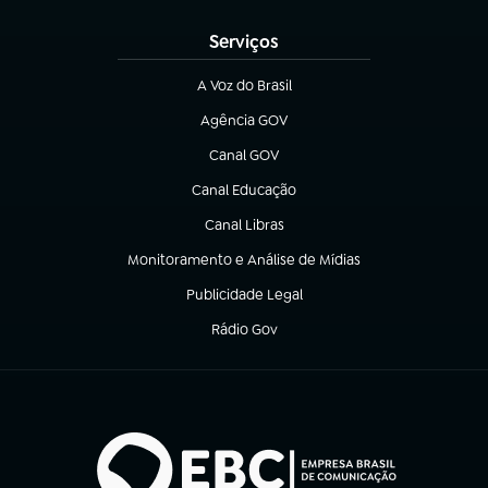
Serviços
A Voz do Brasil
(abre em nova aba)
Agência GOV
(abre em nova aba)
Canal GOV
(abre em nova aba)
Canal Educação
(abre em nova aba)
Canal Libras
(abre em nova aba)
Monitoramento e Análise de Mídias
(abre em nova aba)
Publicidade Legal
(abre em nova aba)
Rádio Gov
(abre em nova aba)