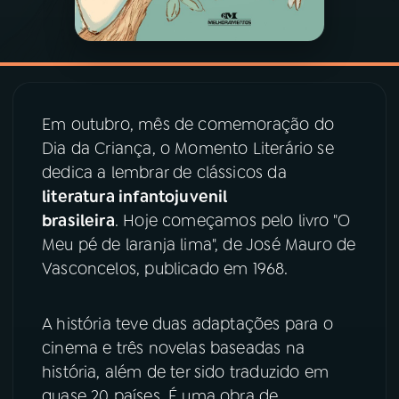
YouTube
Facebook
Instagram
X
Em outubro, mês de comemoração do
TikTok
Dia da Criança, o Momento Literário se
dedica a lembrar de clássicos da
literatura infantojuvenil
brasileira
. Hoje começamos pelo livro "O
Meu pé de laranja lima", de José Mauro de
Vasconcelos, publicado em 1968.
A história teve duas adaptações para o
cinema e três novelas baseadas na
história, além de ter sido traduzido em
quase 20 países. É uma obra de