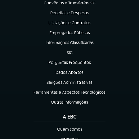
Convênios e Transferências
(abre em nova aba)
Receitas e Despesas
(abre em nova aba)
Licitações e Contratos
(abre em nova aba)
Empregados Públicos
(abre em nova aba)
Informações Classificadas
(abre em nova aba)
SIC
(abre em nova aba)
Perguntas Frequentes
(abre em nova aba)
Dados Abertos
(abre em nova aba)
Sanções Administrativas
(abre em nova aba)
Ferramentas e Aspectos Tecnológicos
(abre em nova aba)
Outras Informações
(abre em nova aba)
A EBC
Quem somos
(abre em nova aba)