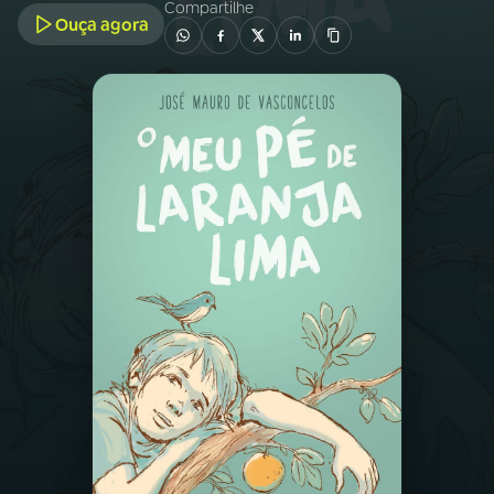
Compartilhe
Ouça agora
03
PROGRAMAÇÃO
04
PROGRAMAS
05
PODCASTS
06
VIDEOCASTS
07
ÚLTIMAS
08
PRÊMIO RÁDIO MEC
ACOMPANHE A RÁDIO MEC