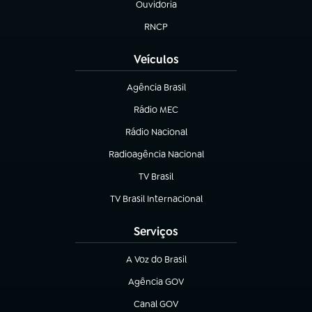
Ouvidoria
(abre em nova aba)
RNCP
(abre em nova aba)
Veículos
Agência Brasil
(abre em nova aba)
Rádio MEC
Rádio Nacional
(abre em nova aba)
Radioagência Nacional
(abre em nova aba)
TV Brasil
(abre em nova aba)
TV Brasil Internacional
(abre em nova aba)
Serviços
A Voz do Brasil
(abre em nova aba)
Agência GOV
(abre em nova aba)
Canal GOV
(abre em nova aba)