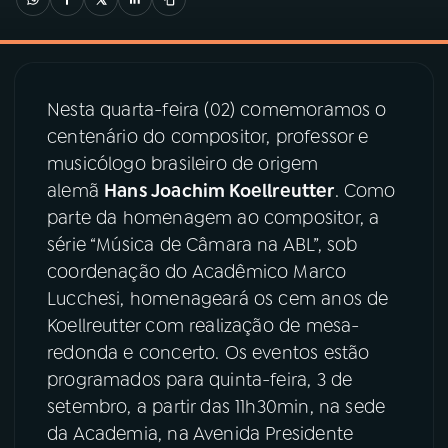
03
PROGRAMAÇÃO
Nesta quarta-feira (02) comemoramos o
04
PROGRAMAS
centenário do compositor, professor e
musicólogo brasileiro de origem
05
PODCASTS
alemã
Hans Joachim Koellreutter
. Como
parte da homenagem ao compositor, a
série “Música de Câmara na ABL”, sob
06
VIDEOCASTS
coordenação do Acadêmico Marco
Lucchesi, homenageará os cem anos de
07
ÚLTIMAS
Koellreutter com realização de mesa-
redonda e concerto. Os eventos estão
programados para quinta-feira, 3 de
08
PRÊMIO RÁDIO MEC
setembro, a partir das 11h30min, na sede
da Academia, na Avenida Presidente
ACOMPANHE A RÁDIO MEC