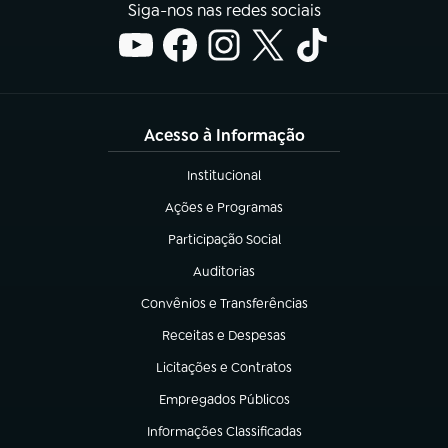
Siga-nos nas redes sociais
Acesso à Informação
Institucional
(abre em nova aba)
Ações e Programas
(abre em nova aba)
Participação Social
(abre em nova aba)
Auditorias
(abre em nova aba)
Convênios e Transferências
(abre em nova aba)
Receitas e Despesas
(abre em nova aba)
Licitações e Contratos
(abre em nova aba)
Empregados Públicos
(abre em nova aba)
Informações Classificadas
(abre em nova aba)