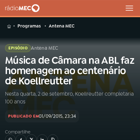
MENU
Programas
Antena MEC
Antena MEC
EPISÓDIO
Música de Câmara na ABL faz
Buscar
na
homenagem ao centenário
Rádio
Buscar
de Koellreutter
MEC
Nesta quarta, 2 de setembro, Koellreutter completaria
Início
AO VIVO
100 anos
01
INÍCIO
01/09/2015, 23:34
PUBLICADO EM
Compartilhe
02
A RÁDIO