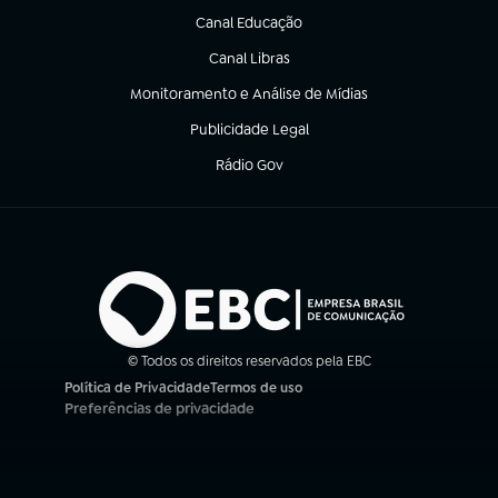
Canal Educação
(abre em nova aba)
Canal Libras
(abre em nova aba)
Monitoramento e Análise de Mídias
(abre em nova aba)
Publicidade Legal
(abre em nova aba)
Rádio Gov
(abre em nova aba)
© Todos os direitos reservados pela EBC
Política de Privacidade
Termos de uso
(abre em nova aba)
(abre em nova aba)
Preferências de privacidade