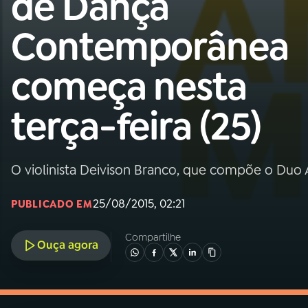
de Dança
MEC
Contemporânea
01
INÍCIO
começa nesta
02
A RÁDIO
terça-feira (25)
03
PROGRAMAÇÃO
O violinista Deivison Branco, que compõe o Duo
04
PROGRAMAS
25/08/2015, 02:21
PUBLICADO EM
05
PODCASTS
Compartilhe
Ouça agora
06
VIDEOCASTS