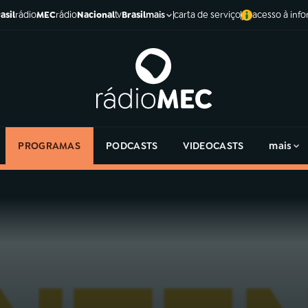
asil
rádio
MEC
rádio
Nacional
tv
Brasil
carta de serviço
acesso à inf
mais
PROGRAMAS
PODCASTS
VIDEOCASTS
mais