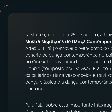
07
ÚLTIMAS
08
PRÊMIO RÁDIO MEC
Nesta terça-feira, dia 25 de agosto, a U
ACOMPANHE A RÁDIO MEC
Mostra Migrações de Dança Contempo
YouTube
Facebook
Artes UFF irá promover o reencontro do 
cenário de dança contemporânea no país
Instagram
X
no Cine Arte, nas varandas e no jardim da
Double (composto por Deivison Branco, no
TikTok
os bailarinos Liana Vasconcelos e Davi P
dança clássica e a dança contemporânea 
sincronia.
Para falar sobre essa importante integraçã