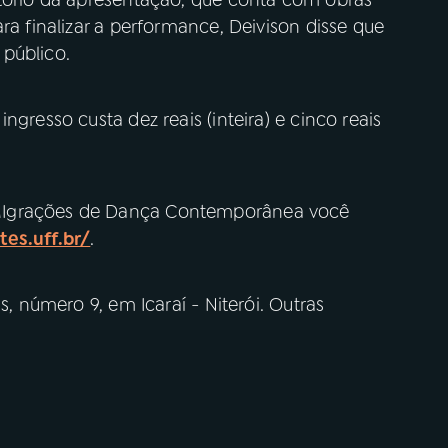
rtório da apresentação, que conta com obras
ra finalizar a performance, Deivison disse que
 público.
ngresso custa dez reais (inteira) e cinco reais
MIgrações de Dança Contemporânea você
es.uff.br/
.
s, número 9, em Icaraí - Niterói. Outras