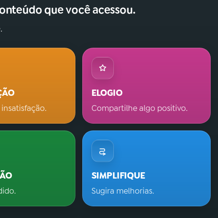
conteúdo que você acessou.
.
ÇÃO
ELOGIO
 insatisfação.
Compartilhe algo positivo.
ÇÃO
SIMPLIFIQUE
dido.
Sugira melhorias.