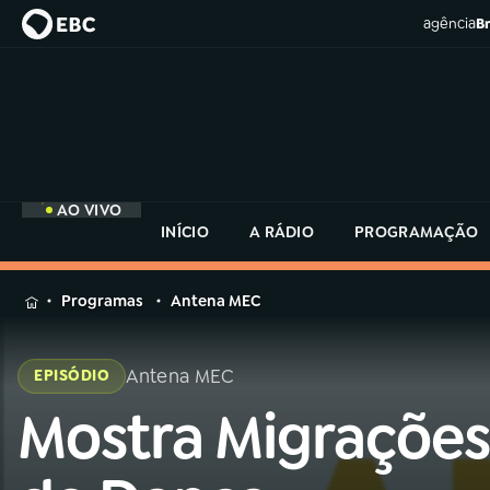
agência
Br
AO VIVO
INÍCIO
A RÁDIO
PROGRAMAÇÃO
MENU
Programas
Antena MEC
Buscar
na
Antena MEC
EPISÓDIO
Rádio
Buscar
MEC
Mostra Migrações
Buscar
na
Rádio
Início
AO VIVO