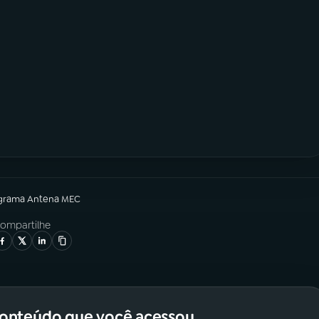
grama
Antena MEC
ompartilhe
conteúdo que você acessou.