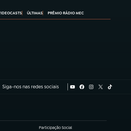
VIDEOCASTS
ÚLTIMAS
PRÊMIO RÁDIO MEC
Siga-nos nas redes sociais
Participação Social
(abre em nova aba)