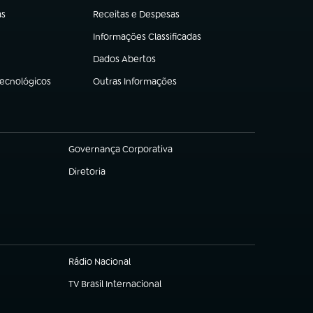
as
Receitas e Despesas
(abre em nova aba)
Informações Classificadas
(abre em nova aba)
Dados Abertos
(abre em nova aba)
Tecnológicos
Outras Informações
(abre em nova aba)
Governança Corporativa
(abre em nova aba)
Diretoria
(abre em nova aba)
Rádio Nacional
(abre em nova aba)
TV Brasil Internacional
(abre em nova aba)