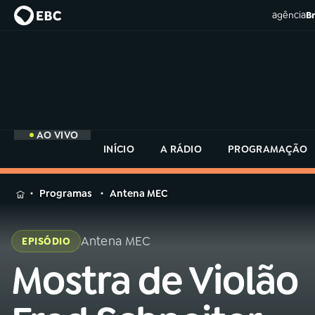
agência
Br
AO VIVO
INÍCIO
A RÁDIO
PROGRAMAÇÃO
MENU
Programas
Antena MEC
Buscar
na
Antena MEC
EPISÓDIO
Rádio
Buscar
MEC
Mostra de Violão
Buscar
na
Rádio
Início
AO VIVO