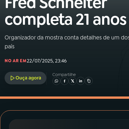
Fred Schneiter
MEC
completa 21 anos
01
INÍCIO
02
A RÁDIO
Organizador da mostra conta detalhes de um dos
país
03
PROGRAMAÇÃO
22/07/2025, 23:46
NO AR EM
04
PROGRAMAS
Compartilhe
Ouça agora
05
PODCASTS
06
VIDEOCASTS