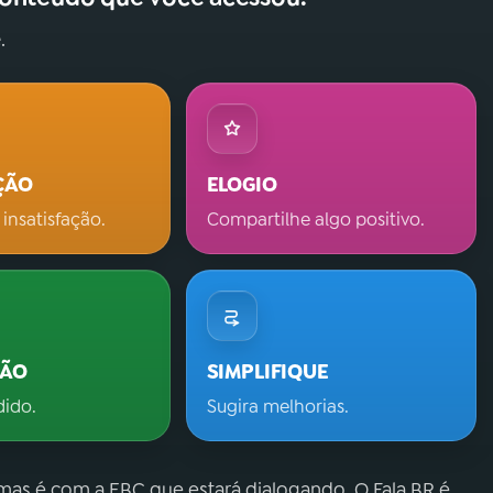
.
ÇÃO
ELOGIO
 insatisfação.
Compartilhe algo positivo.
ÇÃO
SIMPLIFIQUE
dido.
Sugira melhorias.
 mas é com a EBC que estará dialogando. O Fala.BR é