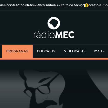
asil
rádio
MEC
rádio
Nacional
tv
Brasil
carta de serviço
acesso à inf
mais
PROGRAMAS
PODCASTS
VIDEOCASTS
mais