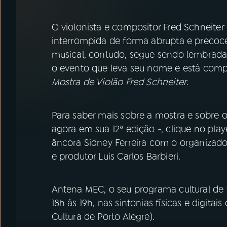
07
ÚLTIMAS
O violonista e compositor Fred Schneiter (
08
PRÊMIO RÁDIO MEC
interrompida de forma abrupta e precoce
musical, contudo, segue sendo lembrada
o evento que leva seu nome e está compl
ACOMPANHE A RÁDIO MEC
Mostra de Violão Fred Schneiter
.
YouTube
Facebook
Para saber mais sobre a mostra e sobre 
Instagram
X
agora em sua 12ª edição -, clique no play
âncora Sidney Ferreira com o organizador
TikTok
e produtor Luis Carlos Barbieri.
Antena MEC, o seu programa cultural de f
18h às 19h, nas sintonias físicas e digi
Cultura de Porto Alegre).