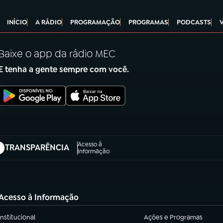
INÍCIO
A RÁDIO
PROGRAMAÇÃO
PROGRAMAS
PODCASTS
Baixe o app da rádio MEC
E tenha a gente sempre com você.
Acesso à
TRANSPARÊNCIA
abre em nova aba)
Informação
Acesso à Informação
Institucional
Ações e Programas
(abre em nova aba)
(abre em nova aba)