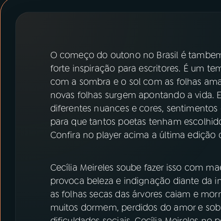
07
ÚLTIMAS
08
PRÊMIO RÁDIO MEC
O começo do outono no Brasil é tambe
forte inspiração para escritores. É um t
ACOMPANHE A RÁDIO MEC
com a sombra e o sol com as folhas ama
YouTube
Facebook
novas folhas surgem apontando a vida. 
diferentes nuances e cores, sentimento
Instagram
X
para que tantos poetas tenham escolhido
Confira no player acima a última edição
TikTok
Cecília Meireles soube fazer isso com ma
provoca beleza e indignação diante da i
as folhas secas das árvores caiam e mor
muitos dormem, perdidos do amor e sob 
dificuldades sociais. Cecília Meireles no