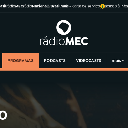
asil
rádio
MEC
rádio
Nacional
tv
Brasil
carta de serviço
acesso à inf
mais
PROGRAMAS
PODCASTS
VIDEOCASTS
mais
o