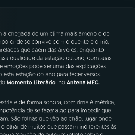
m a chegada de um clima mais ameno e de
empo onde se convive com o quente e o frio,
reladas que caem das árvores, enquanto
Essa dualidade da estação outono, com suas
s e emoções pode ser uma das explicações
 esta estação do ano para tecer versos.
 do
Momento Literário
, no
Antena MEC.
estria e de forma sonora, com rima é métrica,
mpotência de se fazer algo para impedir que
ram. São folhas que vão ao chão, lugar onde
o olhar de muitos que passam indiferentes às
 poema “canção de outono” reflete sobre o