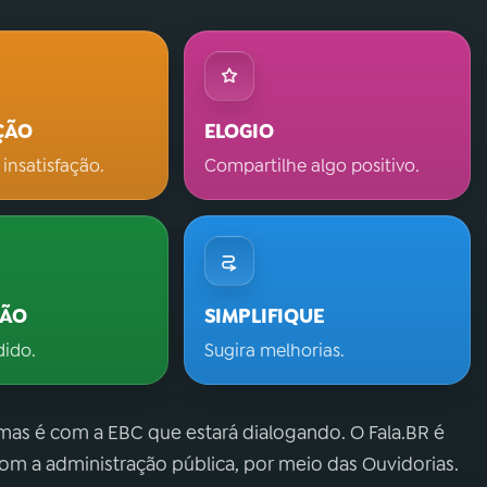
ÇÃO
ELOGIO
 insatisfação.
Compartilhe algo positivo.
ÇÃO
SIMPLIFIQUE
dido.
Sugira melhorias.
 mas é com a EBC que estará dialogando. O Fala.BR é
m a administração pública, por meio das Ouvidorias.