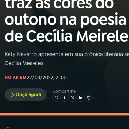
traz as cores do
MEC
outono na poesia
01
INÍCIO
de Cecília Meirele
02
A RÁDIO
Katy Navarro apresenta em sua crônica literária
03
PROGRAMAÇÃO
Cecília Meireles
04
PROGRAMAS
22/03/2022, 21:00
NO AR EM
Compartilhe
05
PODCASTS
Ouça agora
06
VIDEOCASTS