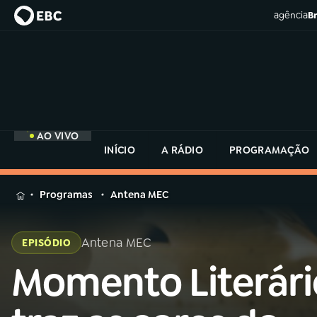
agência
Br
AO VIVO
INÍCIO
A RÁDIO
PROGRAMAÇÃO
MENU
Programas
Antena MEC
Buscar
na
Antena MEC
EPISÓDIO
Rádio
Buscar
MEC
Momento Literári
Buscar
na
Rádio
Início
AO VIVO