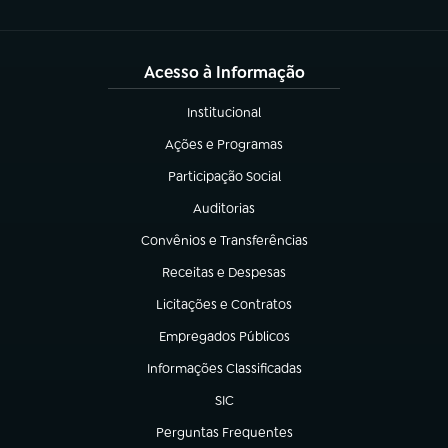
Acesso à Informação
Institucional
(abre em nova aba)
Ações e Programas
(abre em nova aba)
Participação Social
(abre em nova aba)
Auditorias
(abre em nova aba)
Convênios e Transferências
(abre em nova aba)
Receitas e Despesas
(abre em nova aba)
Licitações e Contratos
(abre em nova aba)
Empregados Públicos
(abre em nova aba)
Informações Classificadas
(abre em nova aba)
SIC
(abre em nova aba)
Perguntas Frequentes
(abre em nova aba)