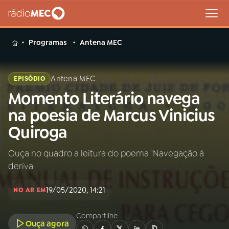
MENU
Programas
Antena MEC
Antena MEC
EPISÓDIO
Momento Literário navega
Buscar
na
na poesia de Marcus Vinicius
Rádio
Buscar
Quiroga
MEC
Ouça no quadro a leitura do poema "Navegação à
Início
AO VIVO
deriva"
01
INÍCIO
19/05/2020, 14:21
NO AR EM
Compartilhe
02
A RÁDIO
Ouça agora