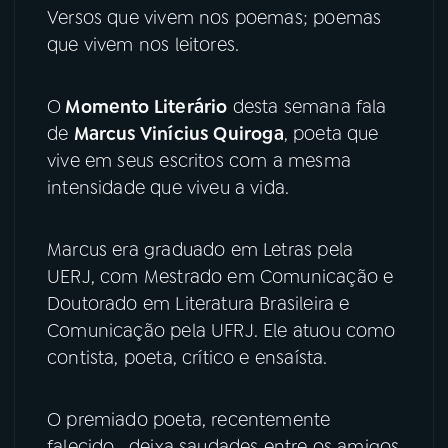
Versos que vivem nos poemas; poemas
que vivem nos leitores.
YouTube
Facebook
Instagram
X
O
Momento Literário
desta semana fala
de
Marcus Vinícius Quiroga
, poeta que
TikTok
vive em seus escritos com a mesma
intensidade que viveu a vida.
Marcus era graduado em Letras pela
UERJ, com Mestrado em Comunicação e
Doutorado em Literatura Brasileira e
Comunicação pela UFRJ. Ele atuou como
contista, poeta, crítico e ensaísta.
O premiado poeta, recentemente
falecido, deixa saudades entre os amigos