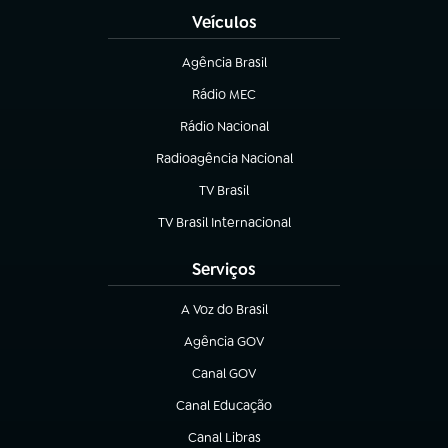
Veículos
Agência Brasil
(abre em nova aba)
Rádio MEC
Rádio Nacional
(abre em nova aba)
Radioagência Nacional
(abre em nova aba)
TV Brasil
(abre em nova aba)
TV Brasil Internacional
(abre em nova aba)
Serviços
A Voz do Brasil
(abre em nova aba)
Agência GOV
(abre em nova aba)
Canal GOV
(abre em nova aba)
Canal Educação
(abre em nova aba)
Canal Libras
(abre em nova aba)