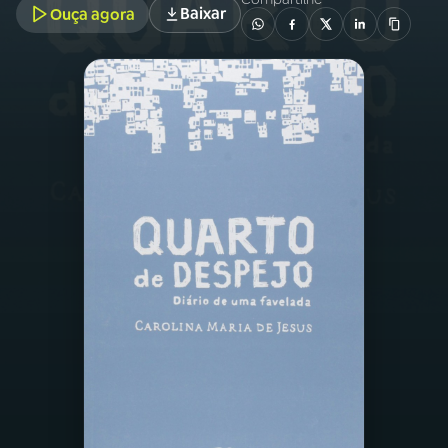
Baixar
Ouça agora
03
PROGRAMAÇÃO
04
PROGRAMAS
05
PODCASTS
06
VIDEOCASTS
07
ÚLTIMAS
08
PRÊMIO RÁDIO MEC
ACOMPANHE A RÁDIO MEC