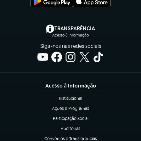
(abre em nova aba)
TRANSPARÊNCIA
Acesso à Informação
Siga-nos nas redes sociais
Acesso à Informação
Institucional
(abre em nova aba)
Ações e Programas
(abre em nova aba)
Participação Social
(abre em nova aba)
Auditorias
(abre em nova aba)
Convênios e Transferências
(abre em nova aba)