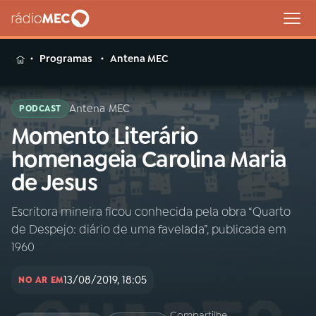
MENU
Programas
Antena MEC
Antena MEC
PODCAST
Momento Literário
Buscar
na
homenageia Carolina Maria
Rádio
Buscar
de Jesus
MEC
Escritora mineira ficou conhecida pela obra “Quarto
Início
AO VIVO
de Despejo: diário de uma favelada”, publicada em
1960
01
INÍCIO
13/08/2019, 18:05
NO AR EM
02
A RÁDIO
Compartilhe