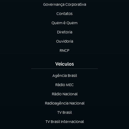
Governança Corporativa
(abre em nova aba)
Contatos
(abre em nova aba)
Quem é Quem
(abre em nova aba)
Diretoria
(abre em nova aba)
Ouvidoria
(abre em nova aba)
RNCP
(abre em nova aba)
Veículos
Agência Brasil
(abre em nova aba)
Rádio MEC
Rádio Nacional
(abre em nova aba)
Radioagência Nacional
(abre em nova aba)
TV Brasil
(abre em nova aba)
TV Brasil Internacional
(abre em nova aba)