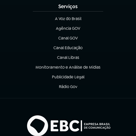
Serviços
A Voz do Brasil
(abre em nova aba)
Agência GOV
(abre em nova aba)
Canal GOV
(abre em nova aba)
Canal Educação
(abre em nova aba)
Canal Libras
(abre em nova aba)
Monitoramento e Análise de Mídias
(abre em nova aba)
Publicidade Legal
(abre em nova aba)
Rádio Gov
(abre em nova aba)