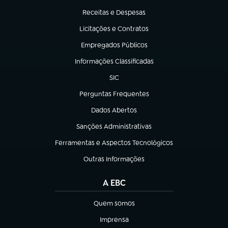
Receitas e Despesas
(abre em nova aba)
Licitações e Contratos
(abre em nova aba)
Empregados Públicos
(abre em nova aba)
Informações Classificadas
(abre em nova aba)
SIC
(abre em nova aba)
Perguntas Frequentes
(abre em nova aba)
Dados Abertos
(abre em nova aba)
Sanções Administrativas
(abre em nova aba)
Ferramentas e Aspectos Tecnológicos
(abre em nova aba)
Outras Informações
(abre em nova aba)
A EBC
Quem somos
(abre em nova aba)
Imprensa
(abre em nova aba)