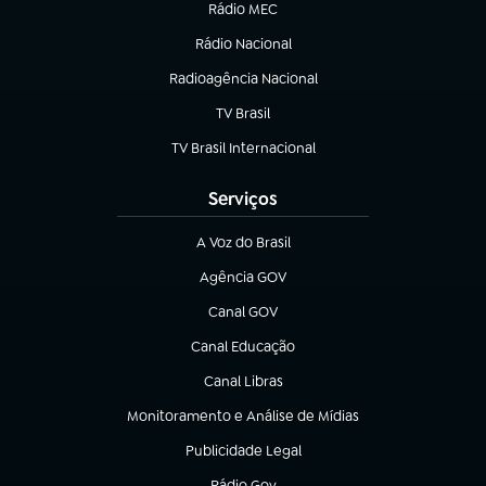
Rádio MEC
Rádio Nacional
(abre em nova aba)
Radioagência Nacional
(abre em nova aba)
TV Brasil
(abre em nova aba)
TV Brasil Internacional
(abre em nova aba)
Serviços
A Voz do Brasil
(abre em nova aba)
Agência GOV
(abre em nova aba)
Canal GOV
(abre em nova aba)
Canal Educação
(abre em nova aba)
Canal Libras
(abre em nova aba)
Monitoramento e Análise de Mídias
(abre em nova aba)
Publicidade Legal
(abre em nova aba)
Rádio Gov