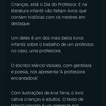
Crianças, está o Dia do Professor. E na
literatura infantil não faltam livros que
YouTube
Facebook
contam histórias com os mestres em
Instagram
X
destaque.
TikTok
Um deles é um dos mais belos livros
infantis sobre o trabalho de um professor,
no caso, uma professora.
O escritor Márcio Vassalo, com gentileza
e poesia, nos apresenta "A professora
encantadora".
Com ilustrações de Ana Terra, o livro
cativa crianças e adultos. O texto de
Márcio Vassalo é um presente aos