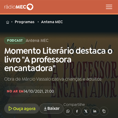
MENU
Programas
Antena MEC
Antena MEC
PODCAST
Momento Literário destaca o
Buscar
na
livro "A professora
Rádio
Buscar
encantadora"
MEC
Obra de Márcio Vassalo cativa crianças e adultos
Início
AO VIVO
14/10/2021, 21:00
NO AR EM
01
INÍCIO
Compartilhe
Baixar
Ouça agora
02
A RÁDIO