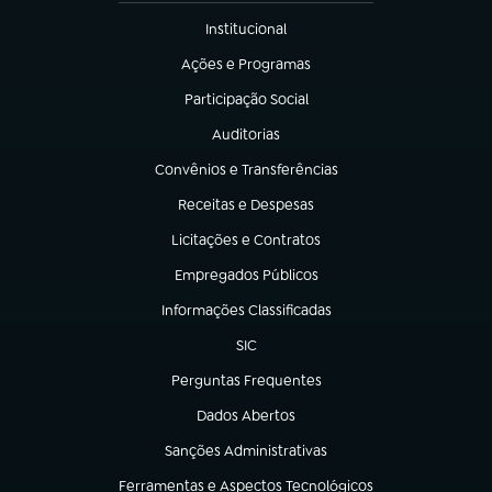
Institucional
(abre em nova aba)
Ações e Programas
(abre em nova aba)
Participação Social
(abre em nova aba)
Auditorias
(abre em nova aba)
Convênios e Transferências
(abre em nova aba)
Receitas e Despesas
(abre em nova aba)
Licitações e Contratos
(abre em nova aba)
Empregados Públicos
(abre em nova aba)
Informações Classificadas
(abre em nova aba)
SIC
(abre em nova aba)
Perguntas Frequentes
(abre em nova aba)
Dados Abertos
(abre em nova aba)
Sanções Administrativas
(abre em nova aba)
Ferramentas e Aspectos Tecnológicos