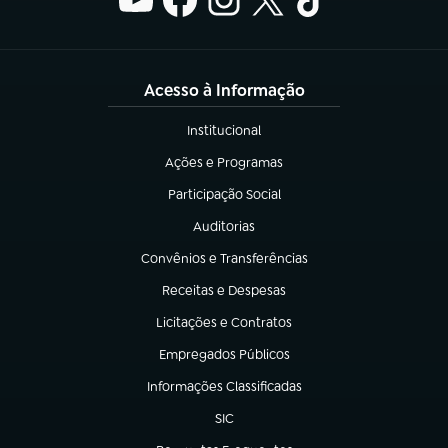
Acesso à Informação
Institucional
(abre em nova aba)
Ações e Programas
(abre em nova aba)
Participação Social
(abre em nova aba)
Auditorias
(abre em nova aba)
Convênios e Transferências
(abre em nova aba)
Receitas e Despesas
(abre em nova aba)
Licitações e Contratos
(abre em nova aba)
Empregados Públicos
(abre em nova aba)
Informações Classificadas
(abre em nova aba)
SIC
(abre em nova aba)