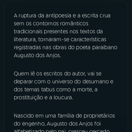
YouTube
Facebook
A ruptura da antipoesia e a escrita crua
sem os contornos românticos
Instagram
X
tradicionais presentes nos textos da
literatura, tornaram-se características
TikTok
registradas nas obras do poeta paraibano
Augusto dos Anjos.
Quem lê os escritos do autor, vai se
deparar com o universo do desumano e
dos temas tabus como a morte, a
prostituição e a loucura.
Nascido em uma família de proprietários
do engenho, Augusto dos Anjos foi
alfabetizado pelo pai, cresceu cercado