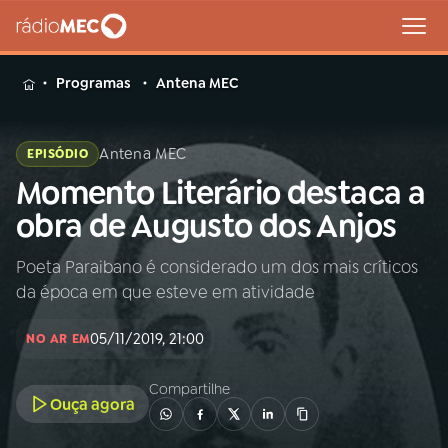
MENU
Programas
Antena MEC
Antena MEC
EPISÓDIO
Momento Literário destaca a
Buscar
na
obra de Augusto dos Anjos
Rádio
Buscar
MEC
Poeta Paraibano é considerado um dos mais críticos
da época em que esteve em atividade
Início
AO VIVO
05/11/2019, 21:00
NO AR EM
01
INÍCIO
Compartilhe
Ouça agora
02
A RÁDIO