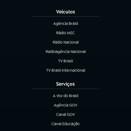
Veículos
Agência Brasil
(abre em nova aba)
Rádio MEC
Rádio Nacional
(abre em nova aba)
Radioagência Nacional
(abre em nova aba)
TV Brasil
(abre em nova aba)
TV Brasil Internacional
(abre em nova aba)
Serviços
A Voz do Brasil
(abre em nova aba)
Agência GOV
(abre em nova aba)
Canal GOV
(abre em nova aba)
Canal Educação
(abre em nova aba)