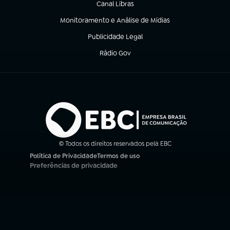
Canal Libras
(abre em nova aba)
Monitoramento e Análise de Mídias
(abre em nova aba)
Publicidade Legal
(abre em nova aba)
Rádio Gov
(abre em nova aba)
© Todos os direitos reservados pela EBC
Política de Privacidade
Termos de uso
(abre em nova aba)
(abre em nova aba)
Preferências de privacidade