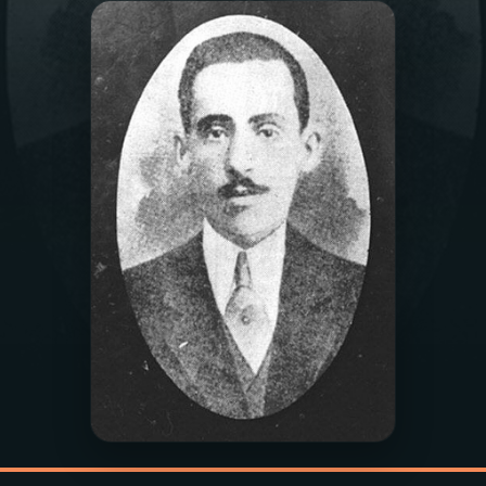
03
PROGRAMAÇÃO
04
PROGRAMAS
05
PODCASTS
06
VIDEOCASTS
07
ÚLTIMAS
08
PRÊMIO RÁDIO MEC
ACOMPANHE A RÁDIO MEC